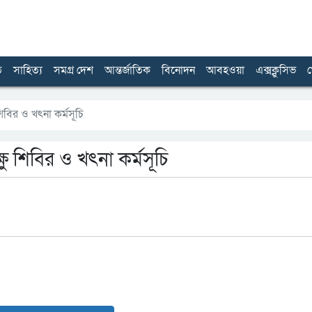
ত
সাহিত্য
সমগ্র দেশ
আন্তর্জাতিক
বিনোদন
আবহওয়া
এক্সক্লুসিভ
খ
 শিবির ও খৎনা কর্মসূচি
্ষু শিবির ও খৎনা কর্মসূচি