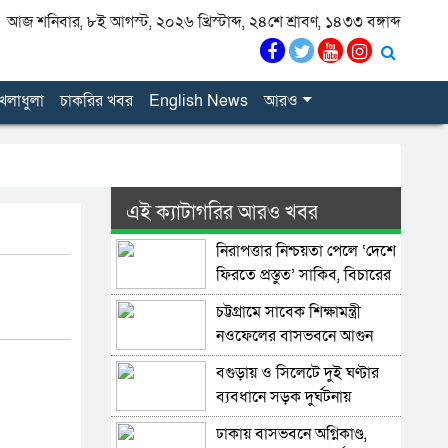
আজ শনিবার, ৮ই আগস্ট, ২০২৬ খ্রিস্টাব্দ, ২৪শে শ্রাবণ, ১৪৩৩ বঙ্গাব্দ
েলাধুলা
চাকরির খবর
English News
আরও
এই ক্যাটাগরির আরও খবর
নিরাপত্তার নিশ্চয়তা পেলে ‘দেশে
ফিরতে প্রস্তুত’ সাকিব, বিচারের
মুখোমুখি হতেও ভয় নেই
চট্টগ্রামে সাবেক শিক্ষামন্ত্রী
নওফেলের বাসভবনে আগুন
বগুড়ায় ও সিলেটে দুই ঘণ্টার
ব্যবধানে সড়ক দুর্ঘটনায়
শিশুসহ প্রাণ গেল ১৫ জনের
ঢাকায় বাসভবনে অগ্নিকাণ্ড,