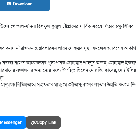
📸 Download
 উদ্যোগে আল-মদিনা হিলফুল ফুজুল চট্টগ্রামের সার্বিক সহযোগিতায় চক্ষু শিবির,
বি৪ এর কনসার্ন রিজিওন চেয়ারপারসন লায়ন মোহম্মদ মুছা এমজেএফ, বিশেষ অতিথ
দিন। বক্তব্য রাখেন আয়োজনের পৃষ্ঠপোষক মোহাম্মদ শাহনুর আলম, মোহাম্মদ ইকব
ানের সঞ্চালনায় অন্যান্যের মধ্যে উপস্থিত ছিলেন মোঃ জি. কাদের, মোঃ ইলি
মূখ।
যবান মানুষকে বিভিন্নভাবে সহায়তার মাধ্যমে সৌভাগ্যবানের কাতার উন্নতি করতে 
Messenger
Copy Link