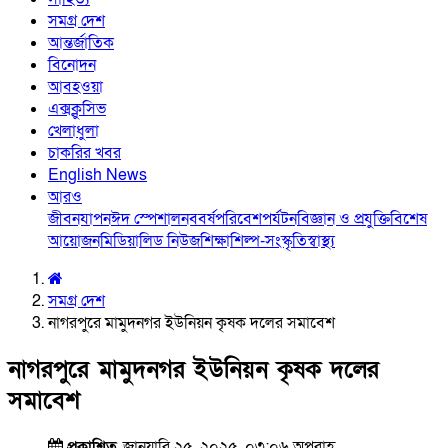
সমগ্র দেশ
আন্তর্জাতিক
বিনোদন
আবহওয়া
এক্সক্লুসিভ
খেলাধুলা
চাকরির খবর
English News
আরও
জীবনযাপন
ঈদ স্পেশাল
নববর্ষ
পরিবেশ
পর্যটন
বিজ্ঞান ও প্রযুক্তি
বিশেষ
আয়োজন
মিডিয়া
লিড নিউজ
শিক্ষা
শিল্প-সংস্কৃতি
স্বাস্থ্য
সমগ্র দেশ
নাগরপুরে মামুদনগর ইউনিয়ন কৃষক দলের সমাবেশ
নাগরপুরে মামুদনগর ইউনিয়ন কৃষক দলের
সমাবেশ
প্রকাশিত
জানুয়ারি ২৫, ২০২৫, ০৩:০৬ অপরাহ্ণ