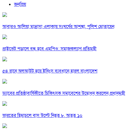
জনপ্রিয়
আবারও আলিয়া মাদ্রাসা এলাকায় সংঘর্ষের আশঙ্কা, পুলিশ মোতায়েন
প্রাইভেট পড়ালে বন্ধ হবে এমপিও: সমাজকল্যাণ প্রতিমন্ত্রী
৫৪ রানে অলআউট হয়ে ইনিংস ব্যবধানে হারল বাংলাদেশ
ড্যাবের প্রতিষ্ঠাবার্ষিকীতে চিকিৎসক সমাবেশের উদ্বোধন করলেন প্রধানমন্ত্রী
ভারতের হিমাচলে বাস উল্টে নিহত ৮, আহত ১০