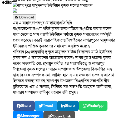
editor
📸 Download
এম.এ.মান্নান,নাগরপুর (টাঙ্গাইল)প্রতিনিধি:
বাংলাদেশের সংখ্যা গরিষ্ঠ কৃষক জনগোষ্ঠিকে সংগঠিত কবার লক্ষ্যে
সারা দেশে ৩ মাস ব্যাপী ইউনিয়ন পর্যায়ে কৃষক সমাবেশের কর্মসূচী
গ্রহণ করেছে। তারই ধারাবাহিকতায় টাঙ্গাইলের নাগরপুরের মামুদনগর
ইউনিয়নে প্রান্তিক কৃষকদের সমাবেশ অনুষ্ঠিত হয়েছে।
শনিবার (২৫জানুয়ারি) দুপুরে মামুদনগর উচ্চ বিদ্যালয় মাঠে ইউনিয়ন
কৃষক দল এ সমাবেশের আয়োজন করেন। নাগরপুর উপজেলা কৃষক
দলের সভাপতি মো. হুমায়ুন কবীর এর সভাপতিত্বে ও নাগরপুর
উপজেলা কৃষক দলের সাধারন সম্পাদক ও উপজেলা বিএনপির সহ
ছাত্র বিষয়ক সম্পাদক মো. জাহিদ হাসান এর সঞ্চালনায় প্রধান অতিথি
হিসেবে বক্তব্য রাখেন, নাগরপুর উপজেলা বিএনপির সভাপতি বীর
মুক্তিযোদ্ধা এম এ সালাম, সিনিয়র সহ-সভাপতি আহম্মদ আলী রানা,
সাধারণ সম্পাদক হাবিবুর রহমান হবি প্রমুখ।
Share
Tweet
Share
WhatsApp
Messenger
Copy Link