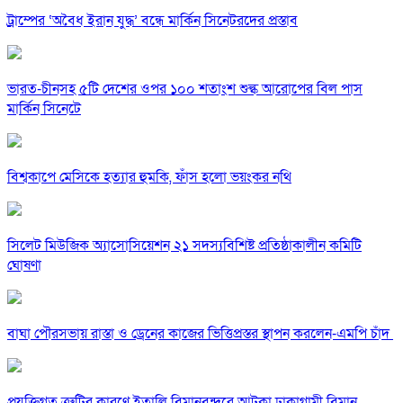
ট্রাম্পের ‘অবৈধ ইরান যুদ্ধ’ বন্ধে মার্কিন সিনেটরদের প্রস্তাব
ভারত-চীনসহ ৫টি দেশের ওপর ১০০ শতাংশ শুল্ক আরোপের বিল পাস
মার্কিন সিনেটে
বিশ্বকাপে মেসিকে হত্যার হুমকি, ফাঁস হলো ভয়ংকর নথি
সিলেট মিউজিক অ্যাসোসিয়েশন ২১ সদস্যবিশিষ্ট প্রতিষ্ঠাকালীন কমিটি
ঘোষণা
বাঘা পৌরসভায় রাস্তা ও ড্রেনের কাজের ভিত্তিপ্রস্তর স্থাপন করলেন-এমপি চাঁদ
প্রযুক্তিগত ত্রুটির কারণে ইতালি বিমানবন্দরে আটকা ঢাকাগামী বিমান,