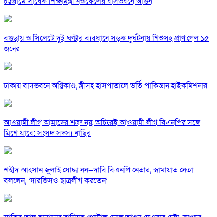
চট্টগ্রামে সাবেক শিক্ষামন্ত্রী নওফেলের বাসভবনে আগুন
বগুড়ায় ও সিলেটে দুই ঘণ্টার ব্যবধানে সড়ক দুর্ঘটনায় শিশুসহ প্রাণ গেল ১৫
জনের
ঢাকায় বাসভবনে অগ্নিকাণ্ড, স্ত্রীসহ হাসপাতালে ভর্তি পাকিস্তান হাইকমিশনার
আওয়ামী লীগ আমাদের শত্রু নয়, অচিরেই আওয়ামী লীগ বিএনপির সঙ্গে
মিশে যাবে: সংসদ সদস্য নাছির
শহীদ আহসান জুলাই যোদ্ধা নন—দাবি বিএনপি নেতার, জামায়াত নেতা
বললেন, ‘সারজিসও ছাত্রলীগ করতেন’