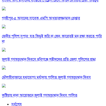
সাকিব আল হাসানের বাড়িতে পেট্রোল ঢেলে আগুন দেওয়ার চেষ্টা, ভাঙচুর
গাজীপুর-৫ আসনের সাবেক এমপি আখতারুজ্জামান গ্রেপ্তার
ফেনীর পুলিশ সুপার; যত কিছুই করি না কেন, কারোরই মন রক্ষা করতে পারি
না
জুলাই গণঅভ্যুত্থান দিবসে হবিগঞ্জে শহীদদের প্রতি জেলা পুলিশের শ্রদ্ধা
মৌলভীবাজারে যথাযোগ্য মর্যাদায় পালিত জুলাই গণঅভ্যুত্থান দিবস
কুষ্টিয়ায় নানা আয়োজনে জুলাই গণঅভ্যুত্থান দিবস পালিত
সর্বশেষ