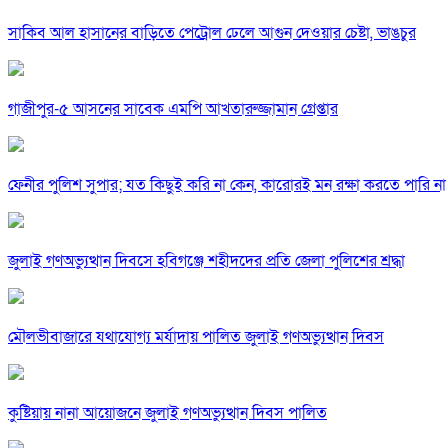
সাকিব আল হাসানের বাড়িতে পেট্রোল ঢেলে আগুন দেওয়ার চেষ্টা, ভাঙচুর
গাজীপুর-৫ আসনের সাবেক এমপি আখতারুজ্জামান গ্রেপ্তার
ফেনীর পুলিশ সুপার; যত কিছুই করি না কেন, কারোরই মন রক্ষা করতে পারি না
জুলাই গণঅভ্যুত্থান দিবসে হবিগঞ্জে শহীদদের প্রতি জেলা পুলিশের শ্রদ্ধা
মৌলভীবাজারে যথাযোগ্য মর্যাদায় পালিত জুলাই গণঅভ্যুত্থান দিবস
কুষ্টিয়ায় নানা আয়োজনে জুলাই গণঅভ্যুত্থান দিবস পালিত