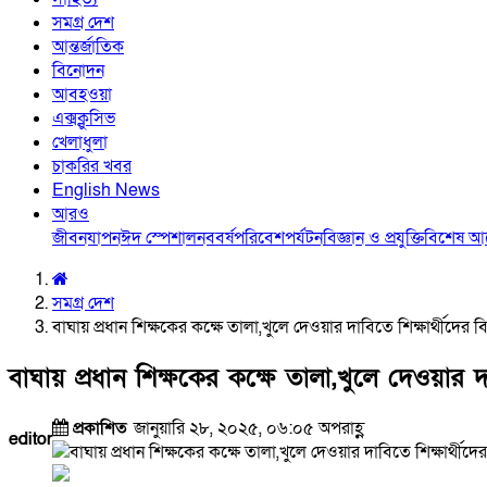
সমগ্র দেশ
আন্তর্জাতিক
বিনোদন
আবহওয়া
এক্সক্লুসিভ
খেলাধুলা
চাকরির খবর
English News
আরও
জীবনযাপন
ঈদ স্পেশাল
নববর্ষ
পরিবেশ
পর্যটন
বিজ্ঞান ও প্রযুক্তি
বিশেষ 
সমগ্র দেশ
বাঘায় প্রধান শিক্ষকের কক্ষে তালা,খুলে দেওয়ার দাবিতে শিক্ষার্থীদের
বাঘায় প্রধান শিক্ষকের কক্ষে তালা,খুলে দেওয়ার দ
প্রকাশিত
জানুয়ারি ২৮, ২০২৫, ০৬:০৫ অপরাহ্ণ
editor