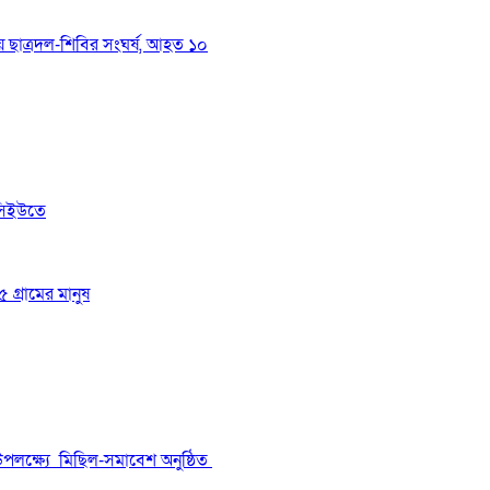
য়ে ছাত্রদল-শিবির সংঘর্ষ, আহত ১০
সিইউতে
 গ্রামের মানুষ
উপলক্ষ্যে মিছিল-সমাবেশ অনুষ্ঠিত