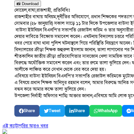
📸 Download
দোয়েল,বাঘা,রাজশাহী, প্রতিনিধিঃ
রাজশাহীর বাঘায় অনিয়ম,দূর্নীতির অভিযোগে, প্রধান শিক্ষকের পদত্যাগ
সোমবার (২৮ জানুয়ারি) সকাল সাড়ে ১১ টার দিকে উপজেলার বাউসা ইউনি
বাউসা ইউনিয়ন বিএনপি’র সভাপতি রেজাউল করিম ও তার অনুসারীরা বিদ্য
দেয়ার দাবিতে বিক্ষোভ সমাবেশ করেন। এঘটনায় বিদ্যালয় চত্তরে পরিস্
খবর পেয়ে বাঘা থানা পুলিশ ঘটনাস্থলে গিয়ে পরিস্থিতি নিয়ন্ত্রণে আনেন। শ
বিদ্যালয়ের ক্রীড়া শিক্ষক জহুরুল ইসলাম জানান, তালা লাগানোর পর শ
শীতকালিন জাতীয় ক্রীড়া প্রতিযোগিতার সাবজোন খেলা সাময়িক ভাবে ব
বিরুদ্ধে অযৌক্তিক সমাবেশ করেন এবং তার রুমে তালা ঝুলিয়ে দেন। ফলে 
আলীকে লাঞ্চিত করে সেখান থেকে বের করে দেয়া হয়।
এবিষয়ে বাউসা ইউনিয়ন বিএনপি’র সভাপতি রেজাউল করিমকে মুটোফনে এ
এ বিষয়ে প্রধান শিক্ষক আনিসুর রহমান বলেন, আমার বিরুদ্ধে আনিত সক
বন্ধন করে আমার কক্ষে তালা ঝুলিয়ে দেন।
উপজেলা নির্বাহী অফিসার শাম্মি আক্তার জানান,এবিষয়ে আমি লোক মুখে শ
Share
Tweet
Share
WhatsApp
M
এই ক্যাটাগরির আরও খবর