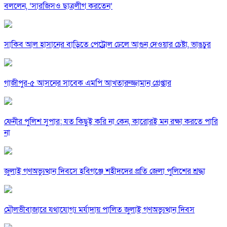
বললেন, ‘সারজিসও ছাত্রলীগ করতেন’
সাকিব আল হাসানের বাড়িতে পেট্রোল ঢেলে আগুন দেওয়ার চেষ্টা, ভাঙচুর
গাজীপুর-৫ আসনের সাবেক এমপি আখতারুজ্জামান গ্রেপ্তার
ফেনীর পুলিশ সুপার; যত কিছুই করি না কেন, কারোরই মন রক্ষা করতে পারি
না
জুলাই গণঅভ্যুত্থান দিবসে হবিগঞ্জে শহীদদের প্রতি জেলা পুলিশের শ্রদ্ধা
মৌলভীবাজারে যথাযোগ্য মর্যাদায় পালিত জুলাই গণঅভ্যুত্থান দিবস