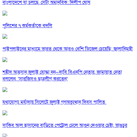
বাংলাদেশে যা চলছে, সেটা অমানবিক: দিলীপ ঘোষ
পুলিশের ৭ কর্মকর্তাকে বদলি
পাইপলাইনের মাধ্যমে ভারত থেকে আরও বেশি ডিজেল চেয়েছি: জ্বালানিমন্ত্রী
শহীদ আহসান জুলাই যোদ্ধা নন—দাবি বিএনপি নেতার, জামায়াত নেতা
বললেন, ‘সারজিসও ছাত্রলীগ করতেন’
যথাযোগ্য মর্যাদায় সিলেটে জুলাই গণঅভ্যুত্থান দিবস পালিত
সাকিব আল হাসানের বাড়িতে পেট্রোল ঢেলে আগুন দেওয়ার চেষ্টা, ভাঙচুর