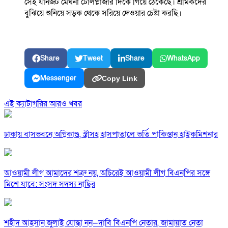
সেই যানজট মেঘনা টোলপ্লাজার দিকে গিয়ে ঠেকেছে। শ্রমিকদের
বুঝিয়ে শুনিয়ে সড়ক থেকে সরিয়ে দেওয়ার চেষ্টা করছি।
Share
Tweet
Share
WhatsApp
Messenger
Copy Link
এই ক্যাটাগরির আরও খবর
ঢাকায় বাসভবনে অগ্নিকাণ্ড, স্ত্রীসহ হাসপাতালে ভর্তি পাকিস্তান হাইকমিশনার
আওয়ামী লীগ আমাদের শত্রু নয়, অচিরেই আওয়ামী লীগ বিএনপির সঙ্গে
মিশে যাবে: সংসদ সদস্য নাছির
শহীদ আহসান জুলাই যোদ্ধা নন—দাবি বিএনপি নেতার, জামায়াত নেতা