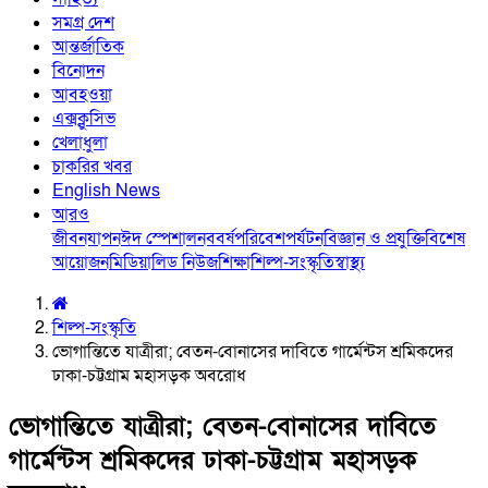
সমগ্র দেশ
আন্তর্জাতিক
বিনোদন
আবহওয়া
এক্সক্লুসিভ
খেলাধুলা
চাকরির খবর
English News
আরও
জীবনযাপন
ঈদ স্পেশাল
নববর্ষ
পরিবেশ
পর্যটন
বিজ্ঞান ও প্রযুক্তি
বিশেষ
আয়োজন
মিডিয়া
লিড নিউজ
শিক্ষা
শিল্প-সংস্কৃতি
স্বাস্থ্য
শিল্প-সংস্কৃতি
ভোগান্তিতে যাত্রীরা; বেতন-বোনাসের দাবিতে গার্মেন্টস শ্রমিকদের
ঢাকা-চট্টগ্রাম মহাসড়ক অবরোধ
ভোগান্তিতে যাত্রীরা; বেতন-বোনাসের দাবিতে
গার্মেন্টস শ্রমিকদের ঢাকা-চট্টগ্রাম মহাসড়ক