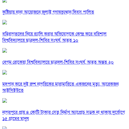
কুষ্টিয়ায় নানা আয়োজনে জুলাই গণঅভ্যুত্থান দিবস পালিত
বহিরাগতদের নিয়ে র‍্যালি করার অভিযোগকে কেন্দ্র করে বরিশাল
বিশ্ববিদ্যালয়ে ছাত্রদল-শিবির সংঘর্ষ, আহত ১০
বেগম রোকেয়া বিশ্ববিদ্যালয়ে ছাত্রদল-শিবির সংঘর্ষ, আহত অন্তত ২০
মদপান করে দুই রুশ নাগরিকের মারামারিতে একজনের মৃত্যু, আরেকজন
আইসিইউতে
নাগরপুরে প্রায় ৪ কোটি টাকার সেতু নির্মাণ অ্যাপ্রোচ সড়ক না থাকায় দুর্ভোগে
১৫ গ্রামের মানুষ