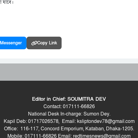
া যাবে।
Messenger
Copy Link
Editor in Chief: SOUMITRA DEV
Contact: 017111-66826
National Desk In-charge: Sumon Dey.
Kapil Deb: 01717026578, Email: ksliptondev78@gmail.com
Office: 116-117, Concord Emporium, Kataban, Dhaka-1205.
Mobile: 017111-66826 Email: redtimesnews@gmail.com