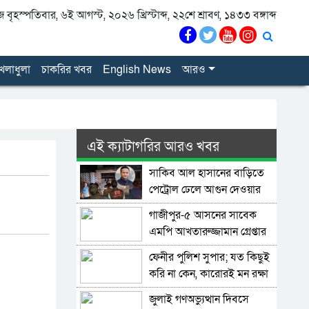
বৃহস্পতিবার, ৬ই আগস্ট, ২০২৬ খ্রিস্টাব্দ, ২২শে শ্রাবণ, ১৪৩৩ বঙ্গাব্দ
েলাধুলা
চাকরির খবর
English News
আরও
এই ক্যাটাগরির আরও খবর
সাকিব আল হাসানের বাড়িতে
পেট্রোল ঢেলে আগুন দেওয়ার
চেষ্টা, ভাঙচুর
গাজীপুর-৫ আসনের সাবেক
এমপি আখতারুজ্জামান গ্রেপ্তার
ফেনীর পুলিশ সুপার; যত কিছুই
করি না কেন, কারোরই মন রক্ষা
করতে পারি না
জুলাই গণঅভ্যুত্থান দিবসে