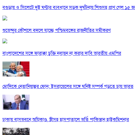
বগুড়ায় ও সিলেটে দুই ঘণ্টার ব্যবধানে সড়ক দুর্ঘটনায় শিশুসহ প্রাণ গেল ১৫ 
শুভেন্দুর কৌশলে বদলে যাচ্ছে পশ্চিমবঙ্গের রাজনীতির সমীকরণ
বাংলাদেশের সঙ্গে ফারাক্কা চুক্তি নবায়ন না করার দাবি ভারতীয় এমপির
মোদিকে নেতানিয়াহুর ফোন; ইসরায়েলের সঙ্গে ঘনিষ্ট সম্পর্ক গড়তে চায় ভারত
ঢাকায় বাসভবনে অগ্নিকাণ্ড, স্ত্রীসহ হাসপাতালে ভর্তি পাকিস্তান হাইকমিশনার