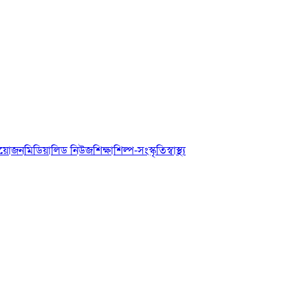
আয়োজন
মিডিয়া
লিড নিউজ
শিক্ষা
শিল্প-সংস্কৃতি
স্বাস্থ্য