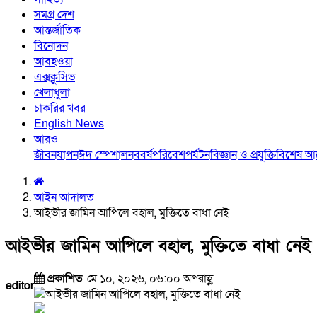
সমগ্র দেশ
আন্তর্জাতিক
বিনোদন
আবহওয়া
এক্সক্লুসিভ
খেলাধুলা
চাকরির খবর
English News
আরও
জীবনযাপন
ঈদ স্পেশাল
নববর্ষ
পরিবেশ
পর্যটন
বিজ্ঞান ও প্রযুক্তি
বিশেষ 
আইন আদালত
আইভীর জামিন আপিলে বহাল, মুক্তিতে বাধা নেই
আইভীর জামিন আপিলে বহাল, মুক্তিতে বাধা নেই
প্রকাশিত
মে ১০, ২০২৬, ০৬:০০ অপরাহ্ণ
editor