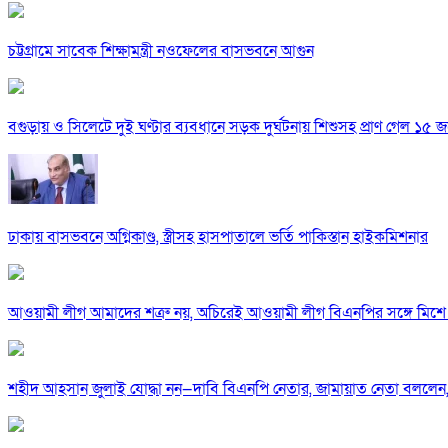
চট্টগ্রামে সাবেক শিক্ষামন্ত্রী নওফেলের বাসভবনে আগুন
বগুড়ায় ও সিলেটে দুই ঘণ্টার ব্যবধানে সড়ক দুর্ঘটনায় শিশুসহ প্রাণ গেল ১৫ 
ঢাকায় বাসভবনে অগ্নিকাণ্ড, স্ত্রীসহ হাসপাতালে ভর্তি পাকিস্তান হাইকমিশনার
আওয়ামী লীগ আমাদের শত্রু নয়, অচিরেই আওয়ামী লীগ বিএনপির সঙ্গে মিশে 
শহীদ আহসান জুলাই যোদ্ধা নন—দাবি বিএনপি নেতার, জামায়াত নেতা বললেন,