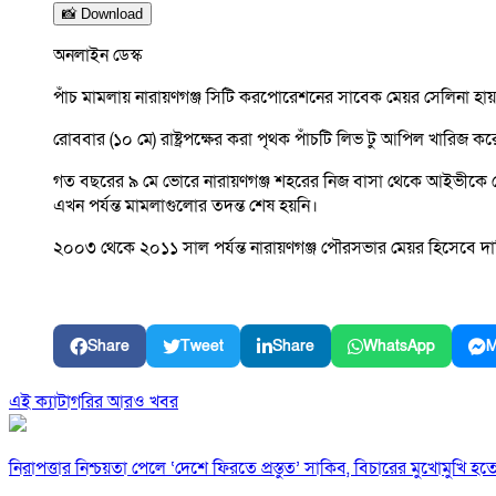
📸 Download
অনলাইন ডেস্ক
পাঁচ মামলায় নারায়ণগঞ্জ সিটি করপোরেশনের সাবেক মেয়র সেলিনা হ
রোববার (১০ মে) রাষ্ট্রপক্ষের করা পৃথক পাঁচটি লিভ টু আপিল খারি
গত বছরের ৯ মে ভোরে নারায়ণগঞ্জ শহরের নিজ বাসা থেকে আইভীকে গ্র
এখন পর্যন্ত মামলাগুলোর তদন্ত শেষ হয়নি।
২০০৩ থেকে ২০১১ সাল পর্যন্ত নারায়ণগঞ্জ পৌরসভার মেয়র হিসেবে দা
Share
Tweet
Share
WhatsApp
M
এই ক্যাটাগরির আরও খবর
নিরাপত্তার নিশ্চয়তা পেলে ‘দেশে ফিরতে প্রস্তুত’ সাকিব, বিচারের মুখোমুখি হ