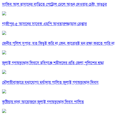
সাকিব আল হাসানের বাড়িতে পেট্রোল ঢেলে আগুন দেওয়ার চেষ্টা, ভাঙচুর
গাজীপুর-৫ আসনের সাবেক এমপি আখতারুজ্জামান গ্রেপ্তার
ফেনীর পুলিশ সুপার; যত কিছুই করি না কেন, কারোরই মন রক্ষা করতে পারি না
জুলাই গণঅভ্যুত্থান দিবসে হবিগঞ্জে শহীদদের প্রতি জেলা পুলিশের শ্রদ্ধা
মৌলভীবাজারে যথাযোগ্য মর্যাদায় পালিত জুলাই গণঅভ্যুত্থান দিবস
কুষ্টিয়ায় নানা আয়োজনে জুলাই গণঅভ্যুত্থান দিবস পালিত