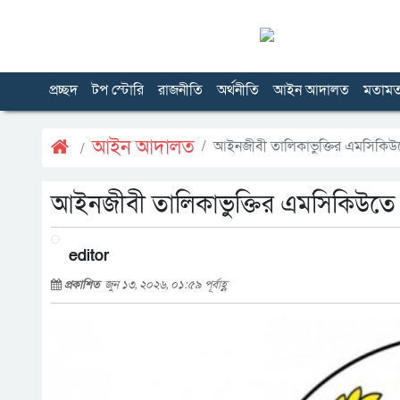
প্রচ্ছদ
টপ স্টোরি
রাজনীতি
অর্থনীতি
আইন আদালত
মতাম
আইন আদালত
আইনজীবী তালিকাভুক্তির এমসিকিউ
আইনজীবী তালিকাভুক্তির এমসিকিউতে
editor
প্রকাশিত
জুন ১৩, ২০২৬, ০১:৫৯ পূর্বাহ্ণ