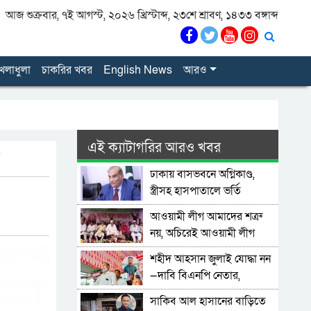
আজ শুক্রবার, ৭ই আগস্ট, ২০২৬ খ্রিস্টাব্দ, ২৩শে শ্রাবণ, ১৪৩৩ বঙ্গাব্দ
েলাধুলা
চাকরির খবর
English News
আরও
এই ক্যাটাগরির আরও খবর
ঢাকায় বাসভবনে অগ্নিকাণ্ড,
স্ত্রীসহ হাসপাতালে ভর্তি
পাকিস্তান হাইকমিশনার
আওয়ামী লীগ আমাদের শত্রু
নয়, অচিরেই আওয়ামী লীগ
বিএনপির সঙ্গে মিশে যাবে:
শহীদ আহসান জুলাই যোদ্ধা নন
সংসদ সদস্য নাছির
—দাবি বিএনপি নেতার,
জামায়াত নেতা বললেন,
সাকিব আল হাসানের বাড়িতে
‘সারজিসও ছাত্রলীগ করতেন’