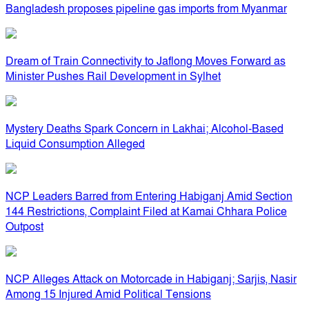
Bangladesh proposes pipeline gas imports from Myanmar
Dream of Train Connectivity to Jaflong Moves Forward as
Minister Pushes Rail Development in Sylhet
Mystery Deaths Spark Concern in Lakhai; Alcohol-Based
Liquid Consumption Alleged
NCP Leaders Barred from Entering Habiganj Amid Section
144 Restrictions, Complaint Filed at Kamai Chhara Police
Outpost
NCP Alleges Attack on Motorcade in Habiganj; Sarjis, Nasir
Among 15 Injured Amid Political Tensions