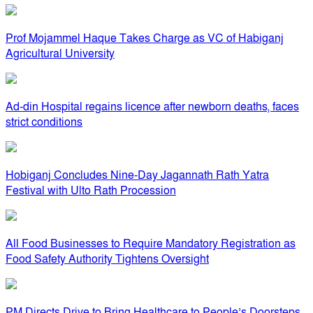
Prof Mojammel Haque Takes Charge as VC of Habiganj
Agricultural University
Ad-din Hospital regains licence after newborn deaths, faces
strict conditions
Hobiganj Concludes Nine-Day Jagannath Rath Yatra
Festival with Ulto Rath Procession
All Food Businesses to Require Mandatory Registration as
Food Safety Authority Tightens Oversight
PM Directs Drive to Bring Healthcare to People’s Doorsteps