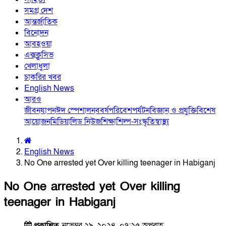
সমগ্র দেশ
আন্তর্জাতিক
বিনোদন
আবহওয়া
এক্সক্লুসিভ
খেলাধুলা
চাকরির খবর
English News
আরও
জীবনযাপন
ঈদ স্পেশাল
নববর্ষ
পরিবেশ
পর্যটন
বিজ্ঞান ও প্রযুক্তি
বিশেষ
আয়োজন
মিডিয়া
লিড নিউজ
শিক্ষা
শিল্প-সংস্কৃতি
স্বাস্থ্য
English News
No One arrested yet Over killing teenager in Habiganj
No One arrested yet Over killing
teenager in Habiganj
প্রকাশিত
নভেম্বর ২৯, ২০২৪, ০৭:২৫ অপরাহ্ণ