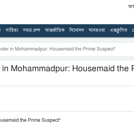
আজ 
ত
সাহিত্য
সমগ্র দেশ
আন্তর্জাতিক
বিনোদন
আবহওয়া
এক্সক্লুসিভ
খ
urder in Mohammadpur: Housemaid the Prime Suspect”
r in Mohammadpur: Housemaid the 