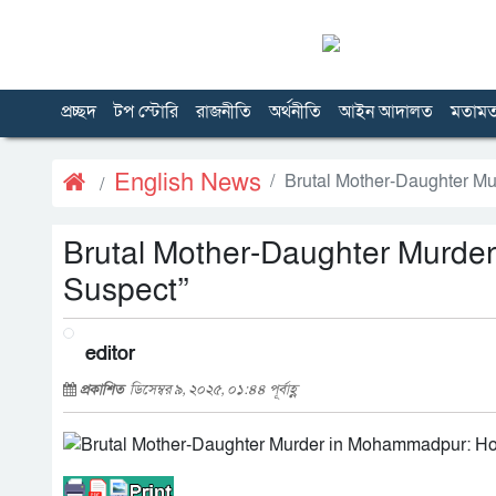
প্রচ্ছদ
টপ স্টোরি
রাজনীতি
অর্থনীতি
আইন আদালত
মতাম
English News
Brutal Mother-Daughter M
Brutal Mother-Daughter Murde
Suspect”
editor
প্রকাশিত
ডিসেম্বর ৯, ২০২৫, ০১:৪৪ পূর্বাহ্ণ