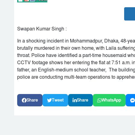
Swapan Kumar Singh :
In a shocking incident in Mohammadpur, Dhaka, 48-year
brutally murdered in their own home, with Laila sufferin
throat. Police have identified a part-time housemaid wh
CCTV footage shows her entering the flat at 7:51 a.m. in
father, an English-medium school teacher, The building
police are conducting multi-team operations to apprehen
Share
Tweet
Share
WhatsApp