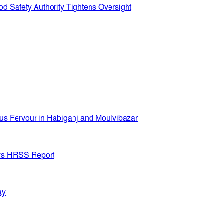
d Safety Authority Tightens Oversight
ous Fervour in Habiganj and Moulvibazar
Says HRSS Report
ay