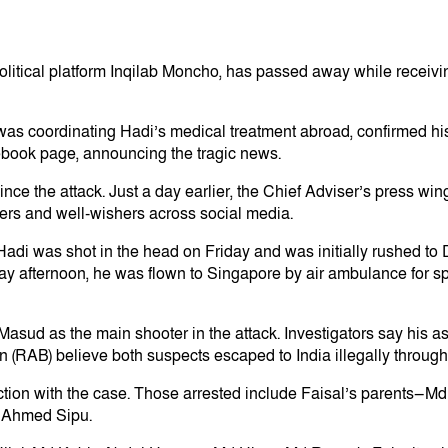
itical platform Inqilab Moncho, has passed away while receivin
who was coordinating Hadi’s medical treatment abroad, confirmed 
acebook page, announcing the tragic news.
ce the attack. Just a day earlier, the Chief Adviser’s press wing 
rs and well-wishers across social media.
adi was shot in the head on Friday and was initially rushed to D
ay afternoon, he was flown to Singapore by air ambulance for s
sud as the main shooter in the attack. Investigators say his a
 (RAB) believe both suspects escaped to India illegally through a
nection with the case. Those arrested include Faisal’s parents
d Ahmed Sipu.