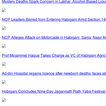
Mystery Deaths Spark Concern in Lakhai; Alcohol-Based Liq
NCP Leaders Barred from Entering Habiganj Amid Section 144 
NCP Alleges Attack on Motorcade in Habiganj; Sarjis, Nasir A
Prof Mojammel Haque Takes Charge as VC of Habiganj Agricul
Ad-din Hospital regains licence after newborn deaths, faces str
Hobiganj Concludes Nine-Day Jagannath Rath Yatra Festival 