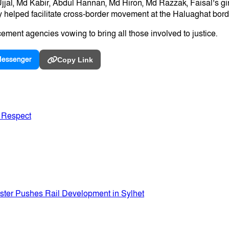
al, Md Kabir, Abdul Hannan, Md Hiron, Md Razzak, Faisal’s gir
y helped facilitate cross-border movement at the Haluaghat bord
rcement agencies vowing to bring all those involved to justice.
essenger
Copy Link
 Respect
ister Pushes Rail Development in Sylhet