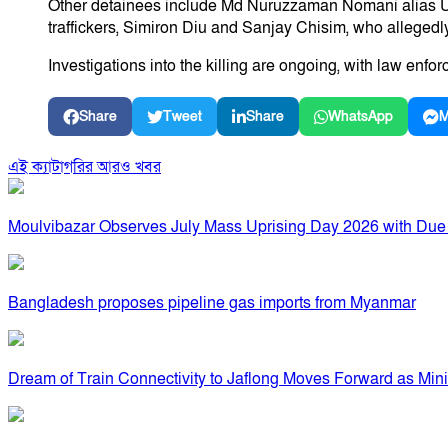
Other detainees include Md Nuruzzaman Nomani alias Ujj
traffickers, Simiron Diu and Sanjay Chisim, who allegedl
Investigations into the killing are ongoing, with law enfo
Share
Tweet
Share
WhatsApp
M
এই ক্যাটাগরির আরও খবর
Moulvibazar Observes July Mass Uprising Day 2026 with Due
Bangladesh proposes pipeline gas imports from Myanmar
Dream of Train Connectivity to Jaflong Moves Forward as Min