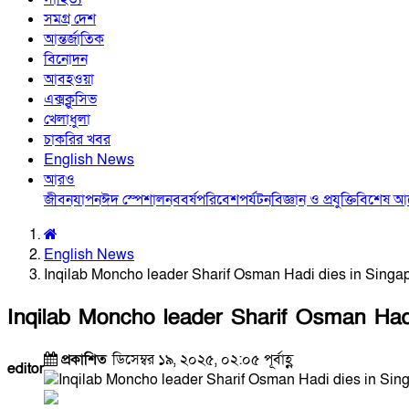
সমগ্র দেশ
আন্তর্জাতিক
বিনোদন
আবহওয়া
এক্সক্লুসিভ
খেলাধুলা
চাকরির খবর
English News
আরও
জীবনযাপন
ঈদ স্পেশাল
নববর্ষ
পরিবেশ
পর্যটন
বিজ্ঞান ও প্রযুক্তি
বিশেষ 
English News
Inqilab Moncho leader Sharif Osman Hadi dies in Singa
Inqilab Moncho leader Sharif Osman Had
প্রকাশিত
ডিসেম্বর ১৯, ২০২৫, ০২:০৫ পূর্বাহ্ণ
editor