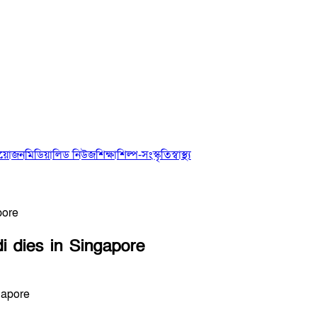
আয়োজন
মিডিয়া
লিড নিউজ
শিক্ষা
শিল্প-সংস্কৃতি
স্বাস্থ্য
pore
i dies in Singapore