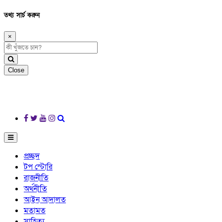
তথ্য সার্চ করুন
×
Close
প্রচ্ছদ
টপ স্টোরি
রাজনীতি
অর্থনীতি
আইন আদালত
মতামত
সাহিত্য