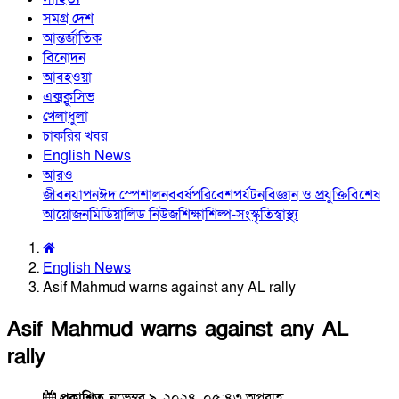
সমগ্র দেশ
আন্তর্জাতিক
বিনোদন
আবহওয়া
এক্সক্লুসিভ
খেলাধুলা
চাকরির খবর
English News
আরও
জীবনযাপন
ঈদ স্পেশাল
নববর্ষ
পরিবেশ
পর্যটন
বিজ্ঞান ও প্রযুক্তি
বিশেষ
আয়োজন
মিডিয়া
লিড নিউজ
শিক্ষা
শিল্প-সংস্কৃতি
স্বাস্থ্য
English News
Asif Mahmud warns against any AL rally
Asif Mahmud warns against any AL
rally
প্রকাশিত
নভেম্বর ৯, ২০২৪, ০৫:৪৩ অপরাহ্ণ