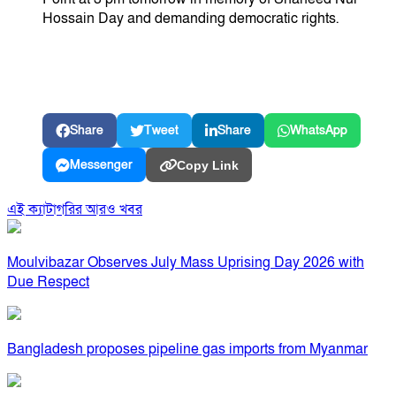
Hossain Day and demanding democratic rights.
Share
Tweet
Share
WhatsApp
Messenger
Copy Link
এই ক্যাটাগরির আরও খবর
Moulvibazar Observes July Mass Uprising Day 2026 with
Due Respect
Bangladesh proposes pipeline gas imports from Myanmar