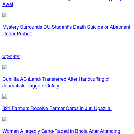
Awal
Mystery Surrounds DU Student’s Death Suicide or Abetment
Under Probe”
ভালোবাসা
Cumilla AC (Land) Transferred After Handcuffing of
Journalists Triggers Outcry
821 Farmers Receive Farmer Cards in Juri Upazila
Woman Allegedly Gang-Raped in Bhola After Attending