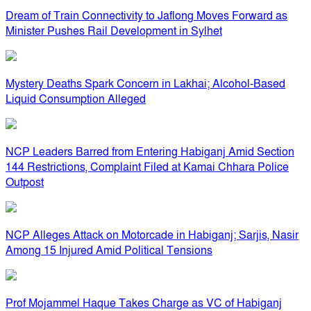
Dream of Train Connectivity to Jaflong Moves Forward as
Minister Pushes Rail Development in Sylhet
Mystery Deaths Spark Concern in Lakhai; Alcohol-Based
Liquid Consumption Alleged
NCP Leaders Barred from Entering Habiganj Amid Section
144 Restrictions, Complaint Filed at Kamai Chhara Police
Outpost
NCP Alleges Attack on Motorcade in Habiganj; Sarjis, Nasir
Among 15 Injured Amid Political Tensions
Prof Mojammel Haque Takes Charge as VC of Habiganj