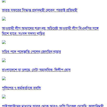
ভারত সফরের সিদ্ধান্ত প্রধানমন্ত্রী নেবেন: পররাষ্ট্র প্রতিমন্ত্রী
আওয়ামী লীগ আমাদের শত্রু নয়, অচিরেই আওয়ামী লীগ বিএনপির সঙ্গে
মিশে যাবে: সংসদ সদস্য নাছির
সচিব পদে পদোন্নতি পেলেন জেসমিন নাহার
বাংলাদেশে যা চলছে, সেটা অমানবিক: দিলীপ ঘোষ
পুলিশের ৭ কর্মকর্তাকে বদলি
পাইপলাইনের মাধ্যমে ভারত থেকে আরও বেশি ডিজেল চেয়েছি: জ্বালানিমন্ত্রী