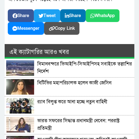
Share
Tweet
Share
WhatsApp
Messenger
Copy Link
এই ক্যাটাগরির আরও খবর
বিমানবন্দরে ভিআইপি-সিআইপিসহ সবাইকে তল্লাশির
নির্দেশ
বিটিভির মহাপরিচালক হলেন কাজী জেসিন
র‍্যাব বিলুপ্ত করে আনা হচ্ছে নতুন বাহিনী
ভারত সফরের সিদ্ধান্ত প্রধানমন্ত্রী নেবেন: পররাষ্ট্র
প্রতিমন্ত্রী