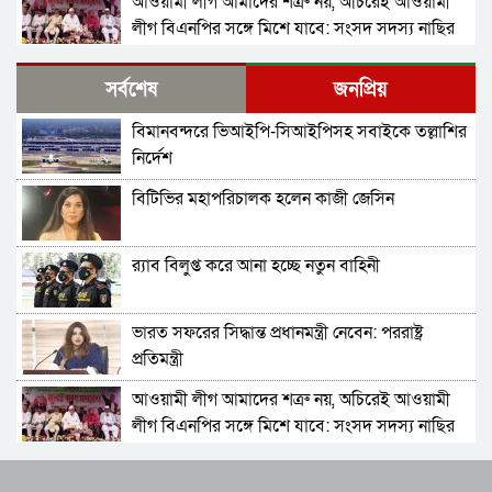
আওয়ামী লীগ আমাদের শত্রু নয়, অচিরেই আওয়ামী
লীগ বিএনপির সঙ্গে মিশে যাবে: সংসদ সদস্য নাছির
সচিব পদে পদোন্নতি পেলেন জেসমিন নাহার
সর্বশেষ
জনপ্রিয়
বিমানবন্দরে ভিআইপি-সিআইপিসহ সবাইকে তল্লাশির
বাংলাদেশে যা চলছে, সেটা অমানবিক: দিলীপ ঘোষ
নির্দেশ
বিটিভির মহাপরিচালক হলেন কাজী জেসিন
পুলিশের ৭ কর্মকর্তাকে বদলি
র‍্যাব বিলুপ্ত করে আনা হচ্ছে নতুন বাহিনী
পাইপলাইনের মাধ্যমে ভারত থেকে আরও বেশি
ডিজেল চেয়েছি: জ্বালানিমন্ত্রী
ভারত সফরের সিদ্ধান্ত প্রধানমন্ত্রী নেবেন: পররাষ্ট্র
শহীদ আহসান জুলাই যোদ্ধা নন—দাবি বিএনপি নেতার,
প্রতিমন্ত্রী
জামায়াত নেতা বললেন, ‘সারজিসও ছাত্রলীগ করতেন’
আওয়ামী লীগ আমাদের শত্রু নয়, অচিরেই আওয়ামী
যথাযোগ্য মর্যাদায় সিলেটে জুলাই গণঅভ্যুত্থান দিবস
লীগ বিএনপির সঙ্গে মিশে যাবে: সংসদ সদস্য নাছির
পালিত
সচিব পদে পদোন্নতি পেলেন জেসমিন নাহার
সাকিব আল হাসানের বাড়িতে পেট্রোল ঢেলে আগুন