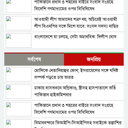
পাকিস্তানে প্রধান ৩ শহরের বাইরে সংবাদ সংগ্রহে
বিদেশি গণমাধ্যমের ওপর বিধিনিষেধ
আওয়ামী লীগ আমাদের শত্রু নয়, অচিরেই আওয়ামী
লীগ বিএনপির সঙ্গে মিশে যাবে: সংসদ সদস্য নাছির
বাংলাদেশে যা চলছে, সেটা অমানবিক: দিলীপ ঘোষ
শহীদ আহসান জুলাই যোদ্ধা নন—দাবি বিএনপি নেতার,
সর্বশেষ
জনপ্রিয়
জামায়াত নেতা বললেন, ‘সারজিসও ছাত্রলীগ করতেন’
মোদিকে নেতানিয়াহুর ফোন; ইসরায়েলের সঙ্গে ঘনিষ্ট
সাকিব আল হাসানের বাড়িতে পেট্রোল ঢেলে আগুন
সম্পর্ক গড়তে চায় ভারত
দেওয়ার চেষ্টা, ভাঙচুর
ঢাকায় বাসভবনে অগ্নিকাণ্ড, স্ত্রীসহ হাসপাতালে ভর্তি
গাজীপুর-৫ আসনের সাবেক এমপি আখতারুজ্জামান
পাকিস্তান হাইকমিশনার
গ্রেপ্তার
পাকিস্তানে প্রধান ৩ শহরের বাইরে সংবাদ সংগ্রহে
ফেনীর পুলিশ সুপার; যত কিছুই করি না কেন, কারোরই
বিদেশি গণমাধ্যমের ওপর বিধিনিষেধ
মন রক্ষা করতে পারি না
বিমানবন্দরে ভিআইপি-সিআইপিসহ সবাইকে তল্লাশির
জুলাই গণঅভ্যুত্থান দিবসে হবিগঞ্জে শহীদদের প্রতি