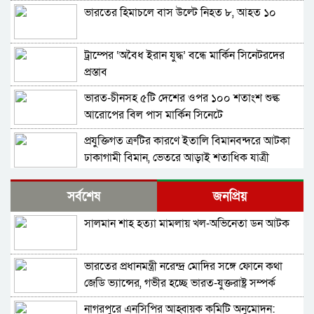
ভারতের হিমাচলে বাস উল্টে নিহত ৮, আহত ১০
ট্রাম্পের ‘অবৈধ ইরান যুদ্ধ’ বন্ধে মার্কিন সিনেটরদের
প্রস্তাব
ভারত-চীনসহ ৫টি দেশের ওপর ১০০ শতাংশ শুল্ক
আরোপের বিল পাস মার্কিন সিনেটে
প্রযুক্তিগত ত্রুটির কারণে ইতালি বিমানবন্দরে আটকা
ঢাকাগামী বিমান, ভেতরে আড়াই শতাধিক যাত্রী
দিল্লিতে হাসিনার বক্তব্য: আগের কথাই আবার বলল
সর্বশেষ
জনপ্রিয়
ভারত
সালমান শাহ হত্যা মামলায় খল-অভিনেতা ডন আটক
বাংলাদেশ-পাকিস্তানসহ ১৩ দেশের জোট, কমান্ডার
নিয়োগ দিল সৌদি আরব
ভারতের প্রধানমন্ত্রী নরেন্দ্র মোদির সঙ্গে ফোনে কথা
ভারতের চিকেন নেক নিয়ে নতুন পরিকল্পনা
জেডি ভ্যান্সের, গভীর হচ্ছে ভারত-যুক্তরাষ্ট্র সম্পর্ক
নাগরপুরে এনসিপির আহ্বায়ক কমিটি অনুমোদন:
শুভেন্দুর কৌশলে বদলে যাচ্ছে পশ্চিমবঙ্গের রাজনীতির