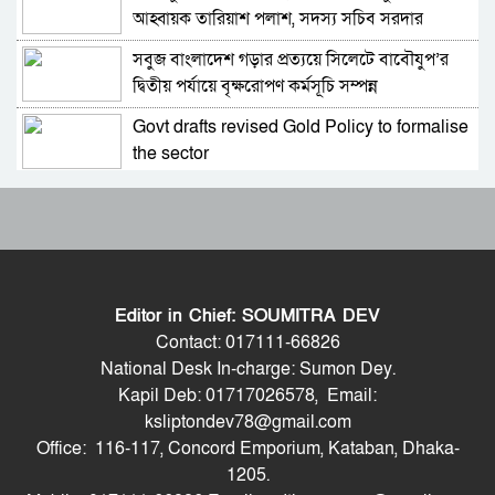
আহ্বায়ক তারিয়াশ পলাশ, সদস্য সচিব সরদার
সমীকরণ
আশরাফ
সবুজ বাংলাদেশ গড়ার প্রত্যয়ে সিলেটে বাবৌযুপ’র
বাংলাদেশের সঙ্গে ফারাক্কা চুক্তি নবায়ন না করার দাবি
দ্বিতীয় পর্যায়ে বৃক্ষরোপণ কর্মসূচি সম্পন্ন
ভারতীয় এমপির
Govt drafts revised Gold Policy to formalise
মোদিকে নেতানিয়াহুর ফোন; ইসরায়েলের সঙ্গে ঘনিষ্ট
the sector
সম্পর্ক গড়তে চায় ভারত
আবারও আলিয়া মাদ্রাসা এলাকায় সংঘর্ষের আশঙ্কা,
পাকিস্তানে প্রধান ৩ শহরের বাইরে সংবাদ সংগ্রহে
পুলিশ মোতায়েন
বিদেশি গণমাধ্যমের ওপর বিধিনিষেধ
প্রাইভেট পড়ালে বন্ধ হবে এমপিও: সমাজকল্যাণ
বাংলাদেশে যা চলছে, সেটা অমানবিক: দিলীপ ঘোষ
প্রতিমন্ত্রী
Editor in Chief: SOUMITRA DEV
৫৪ রানে অলআউট হয়ে ইনিংস ব্যবধানে হারল
পাকিস্তানের ইসলামাবাদে জুলাই গণঅভ্যুত্থান দিবস
Contact: 017111-66826
বাংলাদেশ
পালিত
National Desk In-charge: Sumon Dey.
Kapil Deb: 01717026578, Email:
ড্যাবের প্রতিষ্ঠাবার্ষিকীতে চিকিৎসক সমাবেশের
২০ মিনিটে ভয়াবহ ৭ বিস্ফোরণে কাঁপলো দুবাই
ksliptondev78@gmail.com
উদ্বোধন করলেন প্রধানমন্ত্রী
Office: 116-117, Concord Emporium, Kataban, Dhaka-
ভারতের হিমাচলে বাস উল্টে নিহত ৮, আহত ১০
1205.