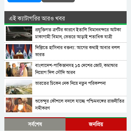
এই ক্যাটাগরির আরও খবর
প্রযুক্তিগত ত্রুটির কারণে ইতালি বিমানবন্দরে আটকা
ঢাকাগামী বিমান, ভেতরে আড়াই শতাধিক যাত্রী
দিল্লিতে হাসিনার বক্তব্য: আগের কথাই আবার বলল
ভারত
বাংলাদেশ-পাকিস্তানসহ ১৩ দেশের জোট, কমান্ডার
নিয়োগ দিল সৌদি আরব
ভারতের চিকেন নেক নিয়ে নতুন পরিকল্পনা
শুভেন্দুর কৌশলে বদলে যাচ্ছে পশ্চিমবঙ্গের রাজনীতির
সমীকরণ
বাংলাদেশের সঙ্গে ফারাক্কা চুক্তি নবায়ন না করার দাবি
সর্বশেষ
জনপ্রিয়
ভারতীয় এমপির