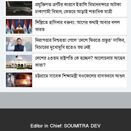
প্রযুক্তিগত ত্রুটির কারণে ইতালি বিমানবন্দরে আটকা
মোদিকে নেতানিয়াহুর ফোন; ইসরায়েলের সঙ্গে ঘনিষ্ট
ঢাকাগামী বিমান, ভেতরে আড়াই শতাধিক যাত্রী
সম্পর্ক গড়তে চায় ভারত
দিল্লিতে হাসিনার বক্তব্য: আগের কথাই আবার বলল
পাকিস্তানে প্রধান ৩ শহরের বাইরে সংবাদ সংগ্রহে
ভারত
বিদেশি গণমাধ্যমের ওপর বিধিনিষেধ
নিরাপত্তার নিশ্চয়তা পেলে ‘দেশে ফিরতে প্রস্তুত’ সাকিব,
বাংলাদেশে যা চলছে, সেটা অমানবিক: দিলীপ ঘোষ
বিচারের মুখোমুখি হতেও ভয় নেই
দেশের ২৩তম রাষ্ট্রপতি কে হচ্ছেন? আলোচনায় আছেন
পাকিস্তানের ইসলামাবাদে জুলাই গণঅভ্যুত্থান দিবস
কারা?
পালিত
চট্টগ্রামে সাবেক শিক্ষামন্ত্রী নওফেলের বাসভবনে আগুন
২০ মিনিটে ভয়াবহ ৭ বিস্ফোরণে কাঁপলো দুবাই
বাংলাদেশ-পাকিস্তানসহ ১৩ দেশের জোট, কমান্ডার
ইরাক সফরে হঠাৎ ইরানের পররাষ্ট্রমন্ত্রী আব্বাস
নিয়োগ দিল সৌদি আরব
আরাগচি
ভারতের চিকেন নেক নিয়ে নতুন পরিকল্পনা
শেখ হাসিনার বক্তব্য দেওয়ার সঙ্গে ভারত সরকারের
কোনও সম্পর্ক নেই: রণধীর জয়সোয়াল
Editor in Chief: SOUMITRA DEV
জাতীয় সংসদের বিশেষ অধিবেশন ডাকা হচ্ছে
ভারত সীমান্তে ২৫০টি অত্যাধুনিক চীনা যুদ্ধযান