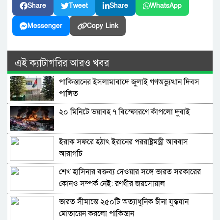
Share
Tweet
Share
WhatsApp
Messenger
Copy Link
এই ক্যাটাগরির আরও খবর
পাকিস্তানের ইসলামাবাদে জুলাই গণঅভ্যুত্থান দিবস
পালিত
২০ মিনিটে ভয়াবহ ৭ বিস্ফোরণে কাঁপলো দুবাই
ইরাক সফরে হঠাৎ ইরানের পররাষ্ট্রমন্ত্রী আব্বাস
আরাগচি
শেখ হাসিনার বক্তব্য দেওয়ার সঙ্গে ভারত সরকারের
কোনও সম্পর্ক নেই: রণধীর জয়সোয়াল
ভারত সীমান্তে ২৫০টি অত্যাধুনিক চীনা যুদ্ধযান
মোতায়েন করলো পাকিস্তান