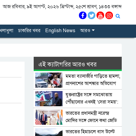
আজ রবিবার, ৯ই আগস্ট, ২০২৬ খ্রিস্টাব্দ, ২৫শে শ্রাবণ, ১৪৩৩ বঙ্গাব্দ
েলাধুলা
চাকরির খবর
English News
আরও
এই ক্যাটাগরির আরও খবর
মমতা ব্যানার্জীর গাড়িতে হামলা,
প্রাণনাশের আশঙ্কার অভিযোগ
যুক্তরাষ্ট্রের সঙ্গে সমঝোতায়
পৌঁছানোর এখনই ‘সেরা সময়’:
পেজেশকিয়ান
ভারতের প্রধানমন্ত্রী নরেন্দ্র
মোদির সঙ্গে ফোনে কথা জেডি
ভ্যান্সের, গভীর হচ্ছে ভারত-
ভারতের হিমাচলে বাস উল্টে
যুক্তরাষ্ট্র সম্পর্ক