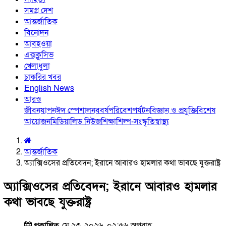
সমগ্র দেশ
আন্তর্জাতিক
বিনোদন
আবহওয়া
এক্সক্লুসিভ
খেলাধুলা
চাকরির খবর
English News
আরও
জীবনযাপন
ঈদ স্পেশাল
নববর্ষ
পরিবেশ
পর্যটন
বিজ্ঞান ও প্রযুক্তি
বিশেষ
আয়োজন
মিডিয়া
লিড নিউজ
শিক্ষা
শিল্প-সংস্কৃতি
স্বাস্থ্য
আন্তর্জাতিক
অ্যাক্সিওসের প্রতিবেদন; ইরানে আবারও হামলার কথা ভাবছে যুক্তরাষ্ট্র
অ্যাক্সিওসের প্রতিবেদন; ইরানে আবারও হামলার
কথা ভাবছে যুক্তরাষ্ট্র
প্রকাশিত
মে ২৩, ২০২৬, ০২:৫৬ অপরাহ্ণ