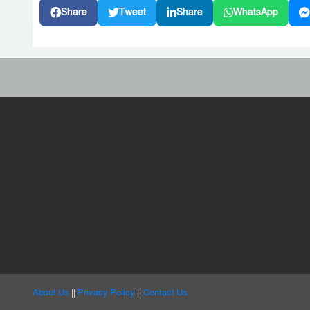
Share
Tweet
Share
WhatsApp
About Us
||
Privacy Policy
||
Contact Us