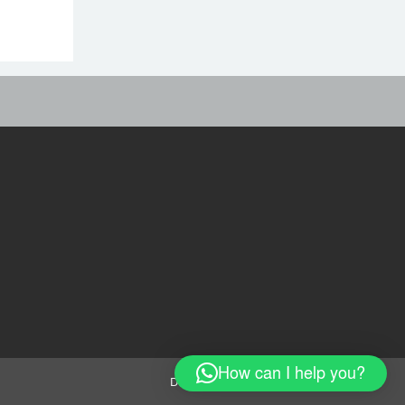
বিমানবন্দরে ভিআইপি-
সিআইপিসহ সবাইকে তল্লাশির
নির্দেশ
বিটিভির মহাপরিচালক হলেন
কাজী জেসিন
র‍্যাব বিলুপ্ত করে আনা হচ্ছে
নতুন বাহিনী
How can I help you?
Design & Developed by
positiveit.us