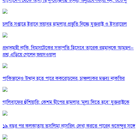
বাংলাদেশ থেকে আসা হিন্দু-বৌদ্ধ-খ্রিস্টানরা অনুপ্রবেশকারী নন: শুভেন্দু
চলতি সপ্তাহে ইরানে ভয়াবহ হামলার প্রস্তুতি নিচ্ছে যুক্তরাষ্ট্র ও ইসরায়েল
প্রধানমন্ত্রী নাকি, বিমসটেকের সভাপতি হিসেবে তারেক রহমানকে আমন্ত্রণ—
প্রশ্ন এড়িয়ে গেলেন জয়সওয়াল
পাকিস্তানেও উত্থান হতে পারে ককরোচদের, চাঞ্চল্যকর মন্তব্য নাকভির
গালিবাফের হুঁশিয়ারি; কেশম দ্বীপের হামলার ‘মূল্য দিতে হবে’ যুক্তরাষ্ট্রকে
১৯ বছর পর কলকাতায় তসলিমা নাসরিন, দেখা করতে পারেন শুভেন্দুর সঙ্গে