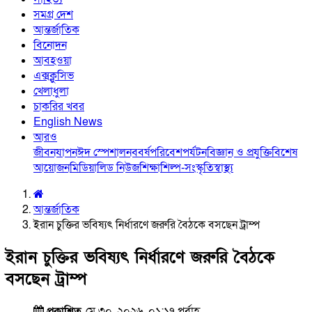
সমগ্র দেশ
আন্তর্জাতিক
বিনোদন
আবহওয়া
এক্সক্লুসিভ
খেলাধুলা
চাকরির খবর
English News
আরও
জীবনযাপন
ঈদ স্পেশাল
নববর্ষ
পরিবেশ
পর্যটন
বিজ্ঞান ও প্রযুক্তি
বিশেষ
আয়োজন
মিডিয়া
লিড নিউজ
শিক্ষা
শিল্প-সংস্কৃতি
স্বাস্থ্য
আন্তর্জাতিক
ইরান চুক্তির ভবিষ্যৎ নির্ধারণে জরুরি বৈঠকে বসছেন ট্রাম্প
ইরান চুক্তির ভবিষ্যৎ নির্ধারণে জরুরি বৈঠকে
বসছেন ট্রাম্প
প্রকাশিত
মে ৩০, ২০২৬, ০১:১৭ পূর্বাহ্ণ