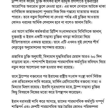
ট্রাম্প দাবি করেন, চুক্তি কার্যকর হলে হরমুজ প্রণালীতে যুক্তরাষ্ট্রের
আরোপিত অবরোধ তুলে নেওয়া হবে। এর ফলে সেখানে আটকে থাকা
বাণিজ্যিক জাহাজগুলো পুনরায় নিজ নিজ গন্তব্যে যাতায়াত করতে
পারবে। তবে নতুন নির্দেশনা না দেওয়া পর্যন্ত এই চুক্তির আওতায়
কোনও ধরনের আর্থিক লেনদেন হবে না বলেও জানান তিনি।
এর আগে মার্কিন কর্মকর্তারা ব্রিটিশ সংবাদমাধ্যম বিবিসিকে জানান,
যুক্তরাষ্ট্র ও ইরান একটি সম্ভাব্য চুক্তির খসড়া কাঠামো নিয়ে
নীতিগতভাবে একমত হয়েছে। তবে এটি এখনও দুই দেশের শীর্ষ
নেতৃত্বের অনুমোদনের অপেক্ষায় রয়েছে।
প্রস্তাবিত চুক্তি অনুযায়ী, বিদ্যমান যুদ্ধবিরতির মেয়াদ আরও ৬০ দিন
বাড়ানো হবে। পাশাপাশি ইরানের পারমাণবিক কর্মসূচির ভবিষ্যৎ নিয়ে
নতুন করে আলোচনা শুরু হওয়ার কথা রয়েছে।
তবে ট্রাম্পের বক্তব্যের পর ইরানের রাষ্ট্রীয় সংবাদ সংস্থা ফার্স নিউজ
এক প্রতিবেদনে দাবি করেছে, মার্কিন প্রেসিডেন্টের বক্তব্যে সত্য ও
মিথ্যার মিশ্রণ রয়েছে। ইরানি সূত্রগুলোর মতে, ট্রাম্প সম্ভাব্য চুক্তির
কিছু বিষয়কে নিজের মতো করে উপস্থাপন করেছেন।
ইরান বরাবরই দাবি করে আসছে, তাদের পারমাণবিক কর্মসূচি সম্পূর্ণ
শান্তিপূর্ণ এবং দেশটি পারমাণবিক অস্ত্র তৈরির কোনও পরিকল্পনা