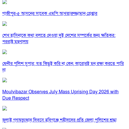
গাজীপুর-৫ আসনের সাবেক এমপি আখতারুজ্জামান গ্রেপ্তার
শেখ হাসিনাকে কথা বলতে দেওয়া দুই দেশের সম্পর্কের জন্য ক্ষতিকর:
পররাষ্ট্র মন্ত্রণালয়
ফেনীর পুলিশ সুপার; যত কিছুই করি না কেন, কারোরই মন রক্ষা করতে পারি
না
Moulvibazar Observes July Mass Uprising Day 2026 with
Due Respect
জুলাই গণঅভ্যুত্থান দিবসে হবিগঞ্জে শহীদদের প্রতি জেলা পুলিশের শ্রদ্ধা