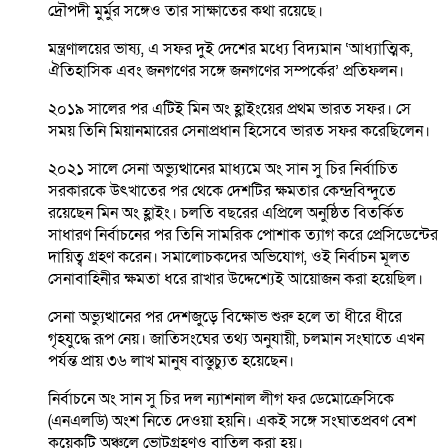
দ্রৌপদী মুর্মুর সঙ্গেও তার সাক্ষাতের কথা রয়েছে।
মন্ত্রণালয়ের ভাষ্য, এ সফর দুই দেশের মধ্যে বিদ্যমান ‘আধ্যাত্মিক,
ঐতিহাসিক এবং জনগণের সঙ্গে জনগণের সম্পর্কের’ প্রতিফলন।
২০১৯ সালের পর এটিই মিন অং হ্লাইংয়ের প্রথম ভারত সফর। সে
সময় তিনি মিয়ানমারের সেনাপ্রধান হিসেবে ভারত সফর করেছিলেন।
২০২১ সালে সেনা অভ্যুত্থানের মাধ্যমে অং সান সু চির নির্বাচিত
সরকারকে উৎখাতের পর থেকে দেশটির ক্ষমতার কেন্দ্রবিন্দুতে
রয়েছেন মিন অং হ্লাইং। চলতি বছরের এপ্রিলে অনুষ্ঠিত বিতর্কিত
সাধারণ নির্বাচনের পর তিনি সামরিক পোশাক ত্যাগ করে প্রেসিডেন্টের
দায়িত্ব গ্রহণ করেন। সমালোচকদের অভিযোগ, ওই নির্বাচন মূলত
সেনাবাহিনীর ক্ষমতা ধরে রাখার উদ্দেশ্যেই আয়োজন করা হয়েছিল।
সেনা অভ্যুত্থানের পর দেশজুড়ে বিক্ষোভ শুরু হলে তা ধীরে ধীরে
গৃহযুদ্ধে রূপ নেয়। জাতিসংঘের তথ্য অনুযায়ী, চলমান সংঘাতে এখন
পর্যন্ত প্রায় ৩৬ লাখ মানুষ বাস্তুচ্যুত হয়েছেন।
নির্বাচনে অং সান সু চির দল ন্যাশনাল লীগ ফর ডেমোক্রেসিকে
(এনএলডি) অংশ নিতে দেওয়া হয়নি। একই সঙ্গে সংঘাতপ্রবণ বেশ
কয়েকটি অঞ্চলে ভোটগ্রহণও বাতিল করা হয়।