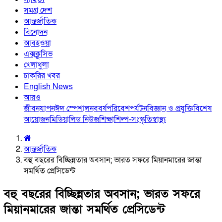
সমগ্র দেশ
আন্তর্জাতিক
বিনোদন
আবহওয়া
এক্সক্লুসিভ
খেলাধুলা
চাকরির খবর
English News
আরও
জীবনযাপন
ঈদ স্পেশাল
নববর্ষ
পরিবেশ
পর্যটন
বিজ্ঞান ও প্রযুক্তি
বিশেষ
আয়োজন
মিডিয়া
লিড নিউজ
শিক্ষা
শিল্প-সংস্কৃতি
স্বাস্থ্য
আন্তর্জাতিক
বহু বছরের বিচ্ছিন্নতার অবসান; ভারত সফরে মিয়ানমারের জান্তা
সমর্থিত প্রেসিডেন্ট
বহু বছরের বিচ্ছিন্নতার অবসান; ভারত সফরে
মিয়ানমারের জান্তা সমর্থিত প্রেসিডেন্ট