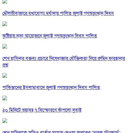
মৌলভীবাজারে যথাযোগ্য মর্যাদায় পালিত জুলাই গণঅভ্যুত্থান দিবস
কুষ্টিয়ায় নানা আয়োজনে জুলাই গণঅভ্যুত্থান দিবস পালিত
শেখ হাসিনার বক্তব্য প্রচারে নিষেধাজ্ঞার যৌক্তিকতা নিয়ে রুমিন ফারহানার
প্রশ্ন
পাকিস্তানের ইসলামাবাদে জুলাই গণঅভ্যুত্থান দিবস পালিত
২০ মিনিটে ভয়াবহ ৭ বিস্ফোরণে কাঁপলো দুবাই
শেখ হাসিনাকে অডিও বার্তার সুযোগ দেওয়া ভারতের ‘ডাবল স্ট্যান্ডার্ড’: