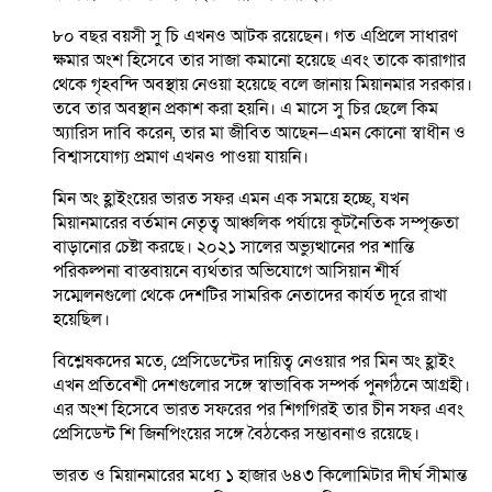
৮০ বছর বয়সী সু চি এখনও আটক রয়েছেন। গত এপ্রিলে সাধারণ
ক্ষমার অংশ হিসেবে তার সাজা কমানো হয়েছে এবং তাকে কারাগার
থেকে গৃহবন্দি অবস্থায় নেওয়া হয়েছে বলে জানায় মিয়ানমার সরকার।
তবে তার অবস্থান প্রকাশ করা হয়নি। এ মাসে সু চির ছেলে কিম
অ্যারিস দাবি করেন, তার মা জীবিত আছেন—এমন কোনো স্বাধীন ও
বিশ্বাসযোগ্য প্রমাণ এখনও পাওয়া যায়নি।
মিন অং হ্লাইংয়ের ভারত সফর এমন এক সময়ে হচ্ছে, যখন
মিয়ানমারের বর্তমান নেতৃত্ব আঞ্চলিক পর্যায়ে কূটনৈতিক সম্পৃক্ততা
বাড়ানোর চেষ্টা করছে। ২০২১ সালের অভ্যুত্থানের পর শান্তি
পরিকল্পনা বাস্তবায়নে ব্যর্থতার অভিযোগে আসিয়ান শীর্ষ
সম্মেলনগুলো থেকে দেশটির সামরিক নেতাদের কার্যত দূরে রাখা
হয়েছিল।
বিশ্লেষকদের মতে, প্রেসিডেন্টের দায়িত্ব নেওয়ার পর মিন অং হ্লাইং
এখন প্রতিবেশী দেশগুলোর সঙ্গে স্বাভাবিক সম্পর্ক পুনর্গঠনে আগ্রহী।
এর অংশ হিসেবে ভারত সফরের পর শিগগিরই তার চীন সফর এবং
প্রেসিডেন্ট শি জিনপিংয়ের সঙ্গে বৈঠকের সম্ভাবনাও রয়েছে।
ভারত ও মিয়ানমারের মধ্যে ১ হাজার ৬৪৩ কিলোমিটার দীর্ঘ সীমান্ত