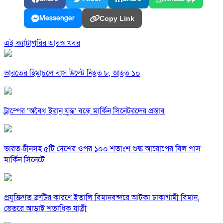
Messenger
Copy Link
এই ক্যাটাগরির আরও খবর
ভারতের হিমাচলে বাস উল্টে নিহত ৮, আহত ১০
ট্রাম্পের ‘অবৈধ ইরান যুদ্ধ’ বন্ধে মার্কিন সিনেটরদের প্রস্তাব
ভারত-চীনসহ ৫টি দেশের ওপর ১০০ শতাংশ শুল্ক আরোপের বিল পাস
মার্কিন সিনেটে
প্রযুক্তিগত ত্রুটির কারণে ইতালি বিমানবন্দরে আটকা ঢাকাগামী বিমান,
ভেতরে আড়াই শতাধিক যাত্রী