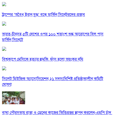
ট্রাম্পের ‘অবৈধ ইরান যুদ্ধ’ বন্ধে মার্কিন সিনেটরদের প্রস্তাব
ভারত-চীনসহ ৫টি দেশের ওপর ১০০ শতাংশ শুল্ক আরোপের বিল পাস
মার্কিন সিনেটে
বিশ্বকাপে মেসিকে হত্যার হুমকি, ফাঁস হলো ভয়ংকর নথি
সিলেট মিউজিক অ্যাসোসিয়েশন ২১ সদস্যবিশিষ্ট প্রতিষ্ঠাকালীন কমিটি
ঘোষণা
বাঘা পৌরসভায় রাস্তা ও ড্রেনের কাজের ভিত্তিপ্রস্তর স্থাপন করলেন-এমপি চাঁদ