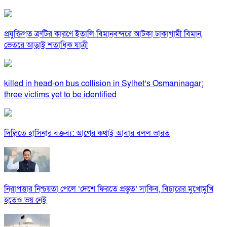
প্রযুক্তিগত ত্রুটির কারণে ইতালি বিমানবন্দরে আটকা ঢাকাগামী বিমান,
ভেতরে আড়াই শতাধিক যাত্রী
killed in head-on bus collision in Sylhet’s Osmaninagar;
three victims yet to be identified
দিল্লিতে হাসিনার বক্তব্য: আগের কথাই আবার বলল ভারত
নিরাপত্তার নিশ্চয়তা পেলে ‘দেশে ফিরতে প্রস্তুত’ সাকিব, বিচারের মুখোমুখি
হতেও ভয় নেই