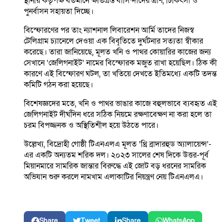
স্থানীয় কর্তৃপক্ষ বর্তমানে ক্ষতিগ্রস্ত বাসিন্দাদের ত্রাণ, চিকিৎসা ও
পুনর্বাসন সহায়তা দিচ্ছে।
বিস্ফোরণের পর তাং ন্যাশনাল লিবারেশন আর্মি তাদের নিজস্ব
টেলিগ্রাম চ্যানেলে দেওয়া এক বিবৃতিতে দুর্ঘটনার সত্যতা স্বীকার
করেছে। তারা জানিয়েছে, মূলত খনি ও পাথর কোয়ারির কাজের জন্য
সেখানে ‘জেলিগনাইট’ নামের বিস্ফোরক মজুত রাখা হয়েছিল। ঠিক কী
কারণে এই বিস্ফোরণ ঘটল, তা খতিয়ে দেখতে ইতিমধ্যে একটি তদন্ত
কমিটি গঠন করা হয়েছে।
বিশেষজ্ঞদের মতে, খনি ও পাথর ভাঙার কাজে বহুলভাবে ব্যবহৃত এই
জেলিগনাইট দীর্ঘদিন ধরে সঠিক নিয়মে রক্ষণাবেক্ষণ না করা হলে তা
চরম বিপজ্জনক ও অস্থিতিশীল হয়ে উঠতে পারে।
উল্লেখ্য, বিদ্রোহী গোষ্ঠী টিএনএলএ মূলত ‘থ্রি ব্রাদারহুড অ্যালায়েন্স’-
এর একটি অন্যতম শরিক দল। ২০২৩ সালের শেষ দিকে উত্তর-পূর্ব
মিয়ানমারে সামরিক জান্তার বিরুদ্ধে এই জোট বড় ধরনের সামরিক
অভিযান শুরু করলে নামখাম এলাকাটির নিয়ন্ত্রণ নেয় টিএনএলএ।
Share
Tweet
Share
WhatsApp