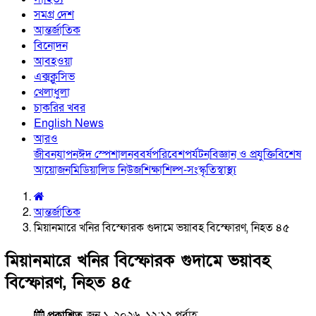
সমগ্র দেশ
আন্তর্জাতিক
বিনোদন
আবহওয়া
এক্সক্লুসিভ
খেলাধুলা
চাকরির খবর
English News
আরও
জীবনযাপন
ঈদ স্পেশাল
নববর্ষ
পরিবেশ
পর্যটন
বিজ্ঞান ও প্রযুক্তি
বিশেষ
আয়োজন
মিডিয়া
লিড নিউজ
শিক্ষা
শিল্প-সংস্কৃতি
স্বাস্থ্য
আন্তর্জাতিক
মিয়ানমারে খনির বিস্ফোরক গুদামে ভয়াবহ বিস্ফোরণ, নিহত ৪৫
মিয়ানমারে খনির বিস্ফোরক গুদামে ভয়াবহ
বিস্ফোরণ, নিহত ৪৫
প্রকাশিত
জুন ১, ২০২৬, ১২:১২ পূর্বাহ্ণ