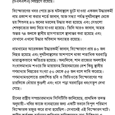
(টিএনএলএ) নিয়ন্ত্রণে রয়েছে।
বিস্ফোরণের খবর পেয়ে দ্রুত ঘটনাস্থলে ছুটে যাওয়া একজন উদ্ধারকর্মী
নাম প্রকাশ না করার শর্তে জানান, আজ সন্ধ্যা পর্যন্ত দুর্ঘটনাস্থল থেকে
ছয় শিশুসহ ৪৬ জনের মরদেহ উদ্ধার করা হয়েছে এবং সেগুলো
শেষকৃত্যের জন্য নিয়ে যাওয়া হয়েছে। তিনি আরও জানান, আহত
অন্তত ৭৪ জনকে স্থানীয় হাসপাতালে স্থানান্তর করা হয়েছে এবং
সেখানে এখনো উদ্ধার অভিযান অব্যাহত রয়েছে।
নামখামের আরেকজন উদ্ধারকর্মী জানান, বিস্ফোরণে প্রায় ৪০ জন
নিহত হয়েছে এবং দুর্ঘটনাস্থলের আশপাশে থাকা শতাধিক ঘরবাড়ি
মারাত্মকভাবে ক্ষতিগ্রস্ত হয়েছে। অন্যদিকে, শান রাজ্যের অনলাইন
সংবাদমাধ্যম শওয়ে ফি মায়ায়সহ মিয়ানমারের বেশ কিছু স্থানীয়
গণমাধ্যম নিহতের সংখ্যা ৫০ থেকে ৫৫ জন বলে দাবি করেছে।
গণমাধ্যমগুলোতে প্রকাশিত ছবি ও ভিডিওতে বিস্ফোরণের পর
চারদিকে ধোঁয়ার কুণ্ডলী এবং ধসে পড়া ঘরবাড়ির ধ্বংসস্তূপ দেখা
গেছে।
চীনের রাষ্ট্রীয় সম্প্রচারমাধ্যম সিসিটিভি জানিয়েছে, প্রাথমিক তদন্ত
অনুযায়ী—খনির কাজে ব্যবহারের জন্য একটি ভবনে বিপুল পরিমাণ
বিস্ফোরক মজুত করে রাখা হয়েছিল। সেখানেই এই বিস্ফোরণ ঘটে।