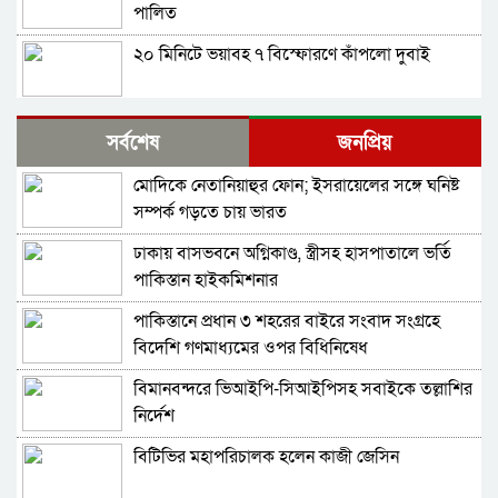
পালিত
২০ মিনিটে ভয়াবহ ৭ বিস্ফোরণে কাঁপলো দুবাই
ইরাক সফরে হঠাৎ ইরানের পররাষ্ট্রমন্ত্রী আব্বাস
সর্বশেষ
জনপ্রিয়
আরাগচি
মোদিকে নেতানিয়াহুর ফোন; ইসরায়েলের সঙ্গে ঘনিষ্ট
শেখ হাসিনার বক্তব্য দেওয়ার সঙ্গে ভারত সরকারের
সম্পর্ক গড়তে চায় ভারত
কোনও সম্পর্ক নেই: রণধীর জয়সোয়াল
ঢাকায় বাসভবনে অগ্নিকাণ্ড, স্ত্রীসহ হাসপাতালে ভর্তি
ভারত সীমান্তে ২৫০টি অত্যাধুনিক চীনা যুদ্ধযান
পাকিস্তান হাইকমিশনার
মোতায়েন করলো পাকিস্তান
পাকিস্তানে প্রধান ৩ শহরের বাইরে সংবাদ সংগ্রহে
শ্রীলঙ্কার কারাগারে আবার দাঙ্গা, পরিস্থিতিতে নিয়ন্ত্রণে
বিদেশি গণমাধ্যমের ওপর বিধিনিষেধ
সেনা মোতায়েন
বিমানবন্দরে ভিআইপি-সিআইপিসহ সবাইকে তল্লাশির
বাংলাদেশ থেকে আসা হিন্দু-বৌদ্ধ-খ্রিস্টানরা
নির্দেশ
অনুপ্রবেশকারী নন: শুভেন্দু
বিটিভির মহাপরিচালক হলেন কাজী জেসিন
চলতি সপ্তাহে ইরানে ভয়াবহ হামলার প্রস্তুতি নিচ্ছে
যুক্তরাষ্ট্র ও ইসরায়েল