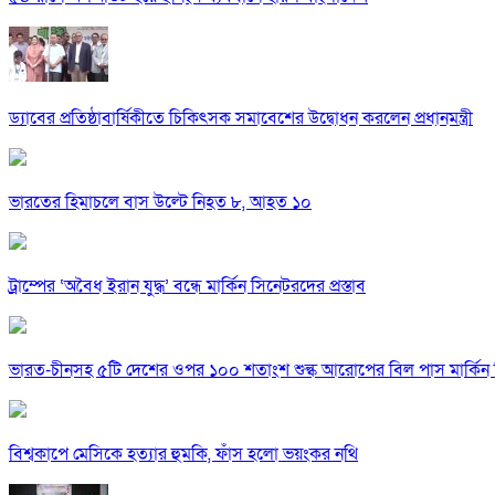
ড্যাবের প্রতিষ্ঠাবার্ষিকীতে চিকিৎসক সমাবেশের উদ্বোধন করলেন প্রধানমন্ত্রী
ভারতের হিমাচলে বাস উল্টে নিহত ৮, আহত ১০
ট্রাম্পের ‘অবৈধ ইরান যুদ্ধ’ বন্ধে মার্কিন সিনেটরদের প্রস্তাব
ভারত-চীনসহ ৫টি দেশের ওপর ১০০ শতাংশ শুল্ক আরোপের বিল পাস মার্কিন 
বিশ্বকাপে মেসিকে হত্যার হুমকি, ফাঁস হলো ভয়ংকর নথি