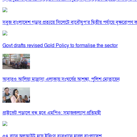
সবুজ বাংলাদেশ গড়ার প্রত্যয়ে সিলেটে বাবৌযুপ’র দ্বিতীয় পর্যায়ে বৃক্ষরোপণ কর্
Govt drafts revised Gold Policy to formalise the sector
আবারও আলিয়া মাদ্রাসা এলাকায় সংঘর্ষের আশঙ্কা, পুলিশ মোতায়েন
প্রাইভেট পড়ালে বন্ধ হবে এমপিও: সমাজকল্যাণ প্রতিমন্ত্রী
৫৪ রানে অলআউট হয়ে ইনিংস ব্যবধানে হারল বাংলাদেশ