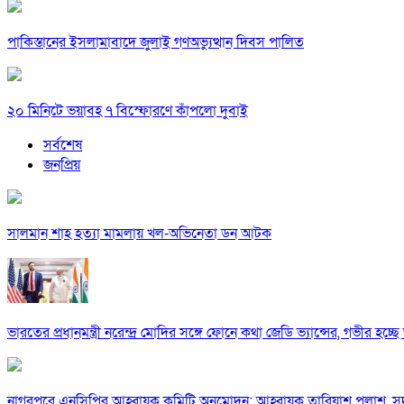
পাকিস্তানের ইসলামাবাদে জুলাই গণঅভ্যুত্থান দিবস পালিত
২০ মিনিটে ভয়াবহ ৭ বিস্ফোরণে কাঁপলো দুবাই
সর্বশেষ
জনপ্রিয়
সালমান শাহ হত্যা মামলায় খল-অভিনেতা ডন আটক
ভারতের প্রধানমন্ত্রী নরেন্দ্র মোদির সঙ্গে ফোনে কথা জেডি ভ্যান্সের, গভীর হচ্ছে ভা
নাগরপুরে এনসিপির আহ্বায়ক কমিটি অনুমোদন: আহ্বায়ক তারিয়াশ পলাশ,