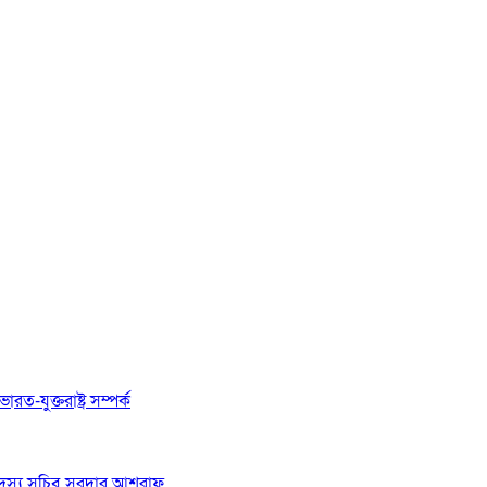
রত-যুক্তরাষ্ট্র সম্পর্ক
 সদস্য সচিব সরদার আশরাফ