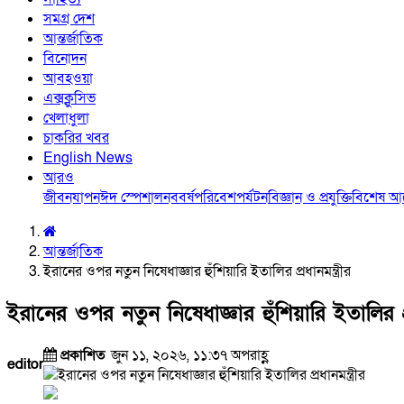
সমগ্র দেশ
আন্তর্জাতিক
বিনোদন
আবহওয়া
এক্সক্লুসিভ
খেলাধুলা
চাকরির খবর
English News
আরও
জীবনযাপন
ঈদ স্পেশাল
নববর্ষ
পরিবেশ
পর্যটন
বিজ্ঞান ও প্রযুক্তি
বিশেষ 
আন্তর্জাতিক
ইরানের ওপর নতুন নিষেধাজ্ঞার হুঁশিয়ারি ইতালির প্রধানমন্ত্রীর
ইরানের ওপর নতুন নিষেধাজ্ঞার হুঁশিয়ারি ইতালির প্র
প্রকাশিত
জুন ১১, ২০২৬, ১১:৩৭ অপরাহ্ণ
editor