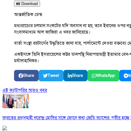
📸 Download
আন্তর্জাতিক ডেস্ক
মধ্যপ্রাচ্যের চলমান সংকটের যদি অবসান না হয়, তবে ইরানের ওপর নতুন 
সংবাদমাধ্যম আল জাজিরা এ খবর জানিয়েছে।
বার্তা সংস্থা রয়টার্সের উদ্ধৃতিতে জানা যায়, পার্লামেন্টে দেওয়া বক
একইসঙ্গে তিনি ইসরায়েলের কট্টর ডানপন্থি নিরাপত্তামন্ত্রী ইতামার 
মর্যাদাহানিকর।
Share
Tweet
Share
WhatsApp
M
এই ক্যাটাগরির আরও খবর
ভারতের প্রধানমন্ত্রী নরেন্দ্র মোদির সঙ্গে ফোনে কথা জেডি ভ্যান্সের, গভীর হচ্ছে ভা