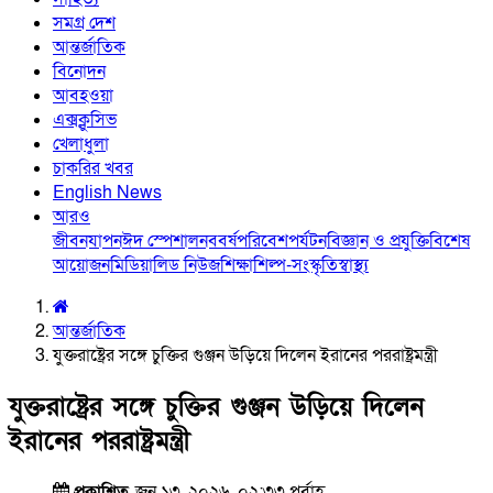
সমগ্র দেশ
আন্তর্জাতিক
বিনোদন
আবহওয়া
এক্সক্লুসিভ
খেলাধুলা
চাকরির খবর
English News
আরও
জীবনযাপন
ঈদ স্পেশাল
নববর্ষ
পরিবেশ
পর্যটন
বিজ্ঞান ও প্রযুক্তি
বিশেষ
আয়োজন
মিডিয়া
লিড নিউজ
শিক্ষা
শিল্প-সংস্কৃতি
স্বাস্থ্য
আন্তর্জাতিক
যুক্তরাষ্ট্রের সঙ্গে চুক্তির গুঞ্জন উড়িয়ে দিলেন ইরানের পররাষ্ট্রমন্ত্রী
যুক্তরাষ্ট্রের সঙ্গে চুক্তির গুঞ্জন উড়িয়ে দিলেন
ইরানের পররাষ্ট্রমন্ত্রী
প্রকাশিত
জুন ১৩, ২০২৬, ০২:৩৩ পূর্বাহ্ণ