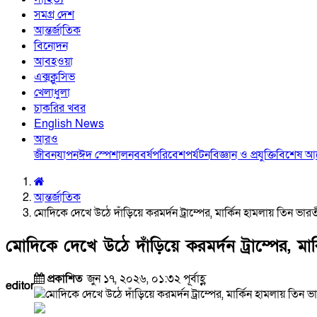
সমগ্র দেশ
আন্তর্জাতিক
বিনোদন
আবহওয়া
এক্সক্লুসিভ
খেলাধুলা
চাকরির খবর
English News
আরও
জীবনযাপন
ঈদ স্পেশাল
নববর্ষ
পরিবেশ
পর্যটন
বিজ্ঞান ও প্রযুক্তি
বিশেষ 
আন্তর্জাতিক
মোদিকে দেখে উঠে দাঁড়িয়ে করমর্দন ট্রাম্পের, মার্কিন হামলায় তিন ভারতীয়ে
মোদিকে দেখে উঠে দাঁড়িয়ে করমর্দন ট্রাম্পের, মার্কি
প্রকাশিত
জুন ১৭, ২০২৬, ০১:৩২ পূর্বাহ্ণ
editor