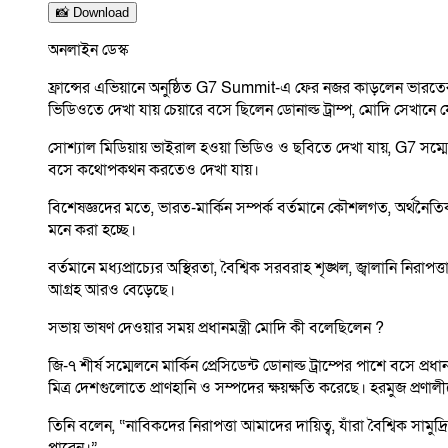
📸 Download
অনলাইন ডেস্ক
ফ্রান্সের এভিয়ানে অনুষ্ঠিত G7 Summit-এ ফের নজর কাড়লেন ভারতের প্রধা
ভিডিওতে দেখা যায় চেয়ারে বসে ছিলেন ডোনাল্ড ট্রাম্প, মোদি সেখান
সোশ্যাল মিডিয়ায় ভাইরাল হওয়া ভিডিও ও ছবিতে দেখা যায়, G7 সম্মেলনে
বসে কথোপকথন করতেও দেখা যায়।
বিশেষজ্ঞদের মতে, ভারত-মার্কিন সম্পর্ক বর্তমানে কৌশলগত, অর্থনৈতিক ও 
মনে করা হচ্ছে।
বর্তমানে মধ্যপ্রাচ্যের অস্থিরতা, বৈশ্বিক সরবরাহ শৃঙ্খল, জ্বালানি নি
আগ্রহ আরও বেড়েছে।
সভায় ভাষণ দেওয়ার সময় প্রধানমন্ত্রী মোদি কী বলেছিলেন ?
জি-৭ শীর্ষ সম্মেলনে মার্কিন প্রেসিডেন্ট ডোনাল্ড ট্রাম্পের পাশে বসে প্রধ
মিত্র দেশগুলোতে প্রাণহানি ও সম্পদের ক্ষয়ক্ষতি করেছে। হরমুজ প্রণালীতে 
তিনি বলেন, “নাবিকদের নিরাপত্তা আমাদের দায়িত্ব, যাঁরা বৈশ্বিক স