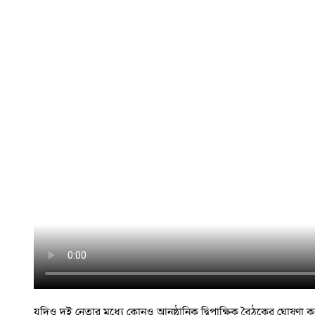
যদিও দুই নেতার মধ্যে কোনও আনুষ্ঠানিক দ্বিপাক্ষিক বৈঠকের ঘোষণা করা