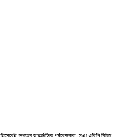
্তা হিসেবেই দেখছেন আন্তর্জাতিক পর্যবেক্ষকরা। সুএঃ এবিপি নিউজ