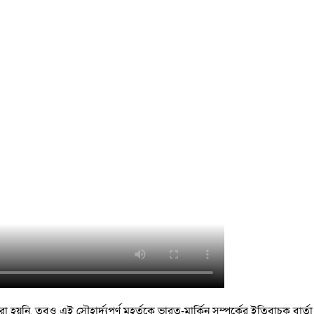
 হয়নি, তবুও এই সৌহার্দ্যপূর্ণ মুহূর্তকে ভারত-মার্কিন সম্পর্কের ইতিবাচক বার