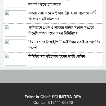
সম্পর্ক গড়তে চায় ভারত
ঢাকায় বাসভবনে অগ্নিকাণ্ড, স্ত্রীসহ হাসপাতালে ভর্তি
মেসিকে বিশ্বকাপের সেরা ফুটবলার ঘোষণা
পাকিস্তান হাইকমিশনার
আইএফএফএইচএসের
পাকিস্তানে প্রধান ৩ শহরের বাইরে সংবাদ সংগ্রহে
বিশ্বকাপের ফাইনালে লাল কার্ড দেখা ফার্নান্দেজের
বিদেশি গণমাধ্যমের ওপর বিধিনিষেধ
আবেগঘন বার্তা
বিমানবন্দরে ভিআইপি-সিআইপিসহ সবাইকে তল্লাশির
এবার মেসিদের জন্য দি মারিয়ার বার্তা
নির্দেশ
বিটিভির মহাপরিচালক হলেন কাজী জেসিন
বিবিসি বাংলার প্রতিবেদন; মেসির সাথে প্রতারণা,
কৌশলগত ভুলেই শিরোপা হারাল আর্জেন্টিনা
র‍্যাব বিলুপ্ত করে আনা হচ্ছে নতুন বাহিনী
আর্জেন্টিনা হারায় দুঃখ পাইনি,দুই দলই ভালো খেলেছে:
ডোনাল্ড ট্রাম্প
ভারত সফরের সিদ্ধান্ত প্রধানমন্ত্রী নেবেন: পররাষ্ট্র
শিরোপা হারিয়েও পাচ্ছেন বীরের মর্যাদা
প্রতিমন্ত্রী
Editor in Chief: SOUMITRA DEV
আওয়ামী লীগ আমাদের শত্রু নয়, অচিরেই আওয়ামী
ফাইনালে হেরে যা বললেন স্কালোনি
Contact: 017111-66826
লীগ বিএনপির সঙ্গে মিশে যাবে: সংসদ সদস্য নাছির