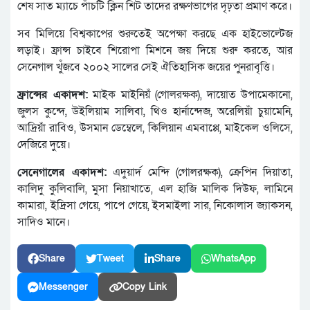
শেষ সাত ম্যাচে পাঁচটি ক্লিন শিট তাদের রক্ষণভাগের দৃঢ়তা প্রমাণ করে।
সব মিলিয়ে বিশ্বকাপের শুরুতেই অপেক্ষা করছে এক হাইভোল্টেজ
লড়াই। ফ্রান্স চাইবে শিরোপা মিশনে জয় দিয়ে শুরু করতে, আর
সেনেগাল খুঁজবে ২০০২ সালের সেই ঐতিহাসিক জয়ের পুনরাবৃত্তি।
ফ্রান্সের একাদশ:
মাইক মাইনিয়ঁ (গোলরক্ষক), দায়োত উপামেকানো,
জুলস কুন্দে, উইলিয়াম সালিবা, থিও হার্নান্দেজ, অরেলিয়াঁ চুয়ামেনি,
আদ্রিয়াঁ রাবিও, উসমান ডেম্বেলে, কিলিয়ান এমবাপ্পে, মাইকেল ওলিসে,
দেজিরে দুয়ে।
সেনেগালের একাদশ:
এদুয়ার্দ মেন্দি (গোলরক্ষক), ক্রেপিন দিয়াতা,
কালিদু কুলিবালি, মুসা নিয়াখাতে, এল হাজি মালিক দিউফ, লামিনে
কামারা, ইদ্রিসা গেয়ে, পাপে গেয়ে, ইসমাইলা সার, নিকোলাস জ্যাকসন,
সাদিও মানে।
Share
Tweet
Share
WhatsApp
Messenger
Copy Link