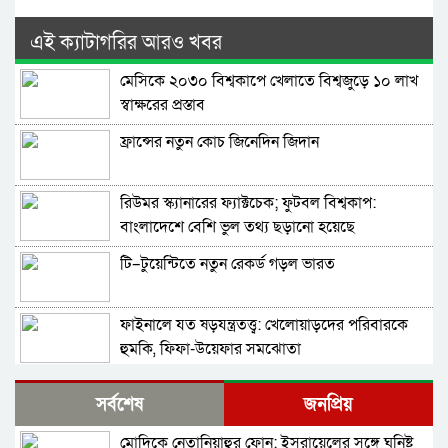
এই ক্যাটাগরির আরও খবর
মেসিকে ২০৩০ বিশ্বকাপে খেলাতে বিশ্বজুড়ে ১০ লাখ
স্বাক্ষরের প্রস্তাব
ফ্রান্সের নতুন কোচ জিনেদিন জিদান
রিউমর স্ক্যানারের ফ্যাক্টচেক; ফুটবল বিশ্বকাপ:
বাংলাদেশে বেশি ভুল তথ্য ছড়ানো হয়েছে
আর্জেন্টিনাকে ঘিরে
টি–টুয়েন্টিতে নতুন রেকর্ড গড়ল ভারত
ফাইনালে যত ষড়যন্ত্রতত্ত্ব: খেলোয়াড়দের পরিবারকে
হুমকি, ফিফা-উয়েফার সমঝোতা
বিশ্বকাপের ফাইনালে হেরে ভেঙে পড়া মেসিকে স্ত্রীর
সর্বশেষ
জনপ্রিয়
বার্তা
মোদিকে নেতানিয়াহুর ফোন; ইসরায়েলের সঙ্গে ঘনিষ্ট
থিয়াগো মেসিতে স্বপ্ন আর্জেন্টিনার