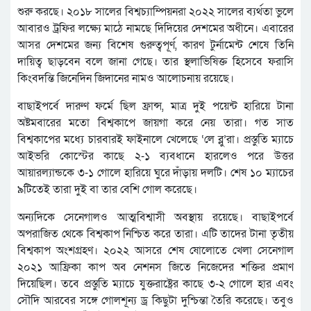
শুরু করছে। ২০১৮ সালের বিশ্বচ্যাম্পিয়নরা ২০২২ সালের ব্যর্থতা ভুলে
আবারও ট্রফির লক্ষ্যে মাঠে নামছে দিদিয়ের দেশমের অধীনে। এবারের
আসর দেশমের জন্য বিশেষ গুরুত্বপূর্ণ, কারণ টুর্নামেন্ট শেষে তিনি
দায়িত্ব ছাড়বেন বলে জানা গেছে। তার স্থলাভিষিক্ত হিসেবে ফরাসি
কিংবদন্তি জিনেদিন জিদানের নামও আলোচনায় রয়েছে।
বাছাইপর্বে দারুণ ফর্মে ছিল ফ্রান্স, মাত্র দুই পয়েন্ট হারিয়ে টানা
অষ্টমবারের মতো বিশ্বকাপে জায়গা করে নেয় তারা। গত সাত
বিশ্বকাপের মধ্যে চারবারই ফাইনালে খেলেছে ‘লে ব্লু’রা। প্রস্তুতি ম্যাচে
আইভরি কোস্টের কাছে ২-১ ব্যবধানে হারলেও পরে উত্তর
আয়ারল্যান্ডকে ৩-১ গোলে হারিয়ে ঘুরে দাঁড়ায় দলটি। শেষ ১০ ম্যাচের
৯টিতেই তারা দুই বা তার বেশি গোল করেছে।
অন্যদিকে সেনেগালও আত্মবিশ্বাসী অবস্থায় রয়েছে। বাছাইপর্বে
অপরাজিত থেকে বিশ্বকাপ নিশ্চিত করে তারা। এটি তাদের টানা তৃতীয়
বিশ্বকাপ অংশগ্রহণ। ২০২২ আসরে শেষ ষোলোতে খেলা সেনেগাল
২০২১ আফ্রিকা কাপ অব নেশনস জিতে নিজেদের শক্তির প্রমাণ
দিয়েছিল। তবে প্রস্তুতি ম্যাচে যুক্তরাষ্ট্রের কাছে ৩-২ গোলে হার এবং
সৌদি আরবের সঙ্গে গোলশূন্য ড্র কিছুটা দুশ্চিন্তা তৈরি করেছে। তবুও