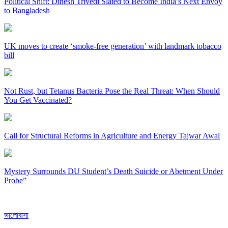
Political Shift: Dinesh Trivedi Slated to Become India’s Next Envoy
to Bangladesh
UK moves to create ‘smoke-free generation’ with landmark tobacco
bill
Not Rust, but Tetanus Bacteria Pose the Real Threat: When Should
You Get Vaccinated?
Call for Structural Reforms in Agriculture and Energy Tajwar Awal
Mystery Surrounds DU Student’s Death Suicide or Abetment Under
Probe”
ভালোবাসা