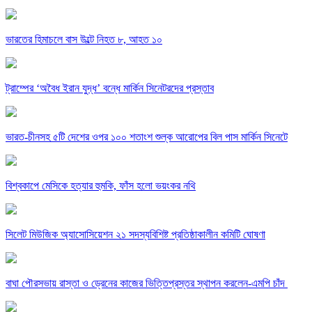
ভারতের হিমাচলে বাস উল্টে নিহত ৮, আহত ১০
ট্রাম্পের ‘অবৈধ ইরান যুদ্ধ’ বন্ধে মার্কিন সিনেটরদের প্রস্তাব
ভারত-চীনসহ ৫টি দেশের ওপর ১০০ শতাংশ শুল্ক আরোপের বিল পাস মার্কিন সিনেটে
বিশ্বকাপে মেসিকে হত্যার হুমকি, ফাঁস হলো ভয়ংকর নথি
সিলেট মিউজিক অ্যাসোসিয়েশন ২১ সদস্যবিশিষ্ট প্রতিষ্ঠাকালীন কমিটি ঘোষণা
বাঘা পৌরসভায় রাস্তা ও ড্রেনের কাজের ভিত্তিপ্রস্তর স্থাপন করলেন-এমপি চাঁদ