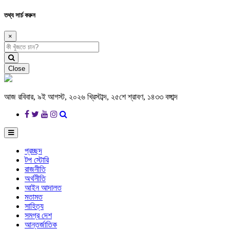
তথ্য সার্চ করুন
×
Close
আজ রবিবার, ৯ই আগস্ট, ২০২৬ খ্রিস্টাব্দ, ২৫শে শ্রাবণ, ১৪৩৩ বঙ্গাব্দ
প্রচ্ছদ
টপ স্টোরি
রাজনীতি
অর্থনীতি
আইন আদালত
মতামত
সাহিত্য
সমগ্র দেশ
আন্তর্জাতিক