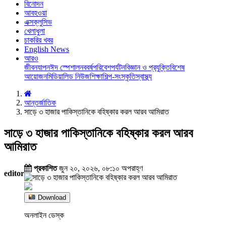
বিনোদন
আবহওয়া
এক্সক্লুসিভ
খেলাধুলা
চাকরির খবর
English News
আরও
জীবনযাপন
ঈদ স্পেশাল
নববর্ষ
পরিবেশ
পর্যটন
বিজ্ঞান ও প্রযুক্তি
বিশেষ
আয়োজন
মিডিয়া
লিড নিউজ
শিক্ষা
শিল্প-সংস্কৃতি
স্বাস্থ্য
আন্তর্জাতিক
সাড়ে ৩ হাজার পাকিস্তানিকে বহিষ্কার করল আরব আমিরাত
সাড়ে ৩ হাজার পাকিস্তানিকে বহিষ্কার করল আরব
আমিরাত
প্রকাশিত
জুন ২০, ২০২৬, ০৮:১০ অপরাহ্ণ
editor
Download
অনলাইন ডেস্ক