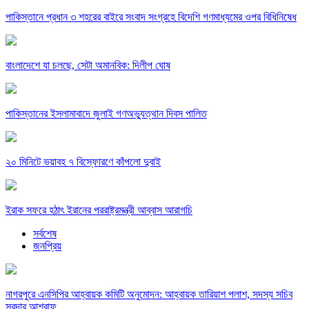
পাকিস্তানে প্রধান ৩ শহরের বাইরে সংবাদ সংগ্রহে বিদেশি গণমাধ্যমের ওপর বিধিনিষেধ
বাংলাদেশে যা চলছে, সেটা অমানবিক: দিলীপ ঘোষ
পাকিস্তানের ইসলামাবাদে জুলাই গণঅভ্যুত্থান দিবস পালিত
২০ মিনিটে ভয়াবহ ৭ বিস্ফোরণে কাঁপলো দুবাই
ইরাক সফরে হঠাৎ ইরানের পররাষ্ট্রমন্ত্রী আব্বাস আরাগচি
সর্বশেষ
জনপ্রিয়
নাগরপুরে এনসিপির আহ্বায়ক কমিটি অনুমোদন: আহ্বায়ক তারিয়াশ পলাশ, সদস্য সচিব
সরদার আশরাফ