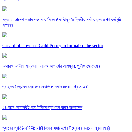
সবুজ বাংলাদেশ গড়ার প্রত্যয়ে সিলেটে বাবৌযুপ’র দ্বিতীয় পর্যায়ে বৃক্ষরোপণ কর্মসূচি
সম্পন্ন
Govt drafts revised Gold Policy to formalise the sector
আবারও আলিয়া মাদ্রাসা এলাকায় সংঘর্ষের আশঙ্কা, পুলিশ মোতায়েন
প্রাইভেট পড়ালে বন্ধ হবে এমপিও: সমাজকল্যাণ প্রতিমন্ত্রী
৫৪ রানে অলআউট হয়ে ইনিংস ব্যবধানে হারল বাংলাদেশ
ড্যাবের প্রতিষ্ঠাবার্ষিকীতে চিকিৎসক সমাবেশের উদ্বোধন করলেন প্রধানমন্ত্রী