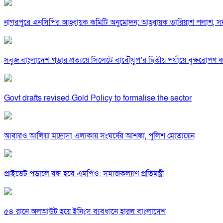
নাগরপুরে এনসিপির আহ্বায়ক কমিটি অনুমোদন: আহ্বায়ক তারিয়াশ পলাশ,
সবুজ বাংলাদেশ গড়ার প্রত্যয়ে সিলেটে বাবৌযুপ’র দ্বিতীয় পর্যায়ে বৃক্ষরোপণ কর্
Govt drafts revised Gold Policy to formalise the sector
আবারও আলিয়া মাদ্রাসা এলাকায় সংঘর্ষের আশঙ্কা, পুলিশ মোতায়েন
প্রাইভেট পড়ালে বন্ধ হবে এমপিও: সমাজকল্যাণ প্রতিমন্ত্রী
৫৪ রানে অলআউট হয়ে ইনিংস ব্যবধানে হারল বাংলাদেশ