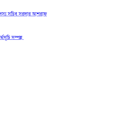
 সদস্য সচিব সরদার আশরাফ
মসূচি সম্পন্ন