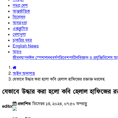
সমগ্র দেশ
আন্তর্জাতিক
বিনোদন
আবহওয়া
এক্সক্লুসিভ
খেলাধুলা
চাকরির খবর
English News
আরও
জীবনযাপন
ঈদ স্পেশাল
নববর্ষ
পরিবেশ
পর্যটন
বিজ্ঞান ও প্রযুক্তি
বিশেষ 
আইন আদালত
যেভাবে উদ্ধার করা হলো কবি হেলাল হাফিজের রক্তাক্ত মরদেহ
যেভাবে উদ্ধার করা হলো কবি হেলাল হাফিজের রক্
প্রকাশিত
ডিসেম্বর ১৩, ২০২৪, ০৭:৫০ অপরাহ্ণ
editor