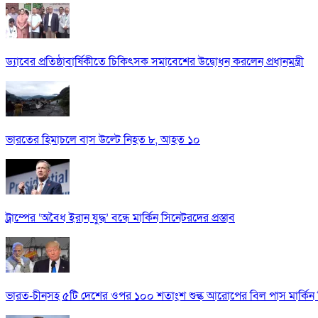
ড্যাবের প্রতিষ্ঠাবার্ষিকীতে চিকিৎসক সমাবেশের উদ্বোধন করলেন প্রধানমন্ত্রী
ভারতের হিমাচলে বাস উল্টে নিহত ৮, আহত ১০
ট্রাম্পের ‘অবৈধ ইরান যুদ্ধ’ বন্ধে মার্কিন সিনেটরদের প্রস্তাব
ভারত-চীনসহ ৫টি দেশের ওপর ১০০ শতাংশ শুল্ক আরোপের বিল পাস মার্কিন 