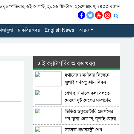
বৃহস্পতিবার, ৬ই আগস্ট, ২০২৬ খ্রিস্টাব্দ, ২২শে শ্রাবণ, ১৪৩৩ বঙ্গাব্দ
েলাধুলা
চাকরির খবর
English News
আরও
এই ক্যাটাগরির আরও খবর
যথাযোগ্য মর্যাদায় সিলেটে
জুলাই গণঅভ্যুত্থান দিবস
পালিত
শেখ হাসিনাকে কথা বলতে
দেওয়া দুই দেশের সম্পর্কের
জন্য ক্ষতিকর: পররাষ্ট্র মন্ত্রণালয়
ভিডিও ডকুমেন্টারি প্রদর্শনের
পর ‘ভুয়া’ স্লোগান, জুলাই যোদ্ধা
ও শহিদ পরিবারের সংবর্ধনা
সাবেক প্রধানমন্ত্রী শেখ
অনুষ্ঠানে হট্টগোল