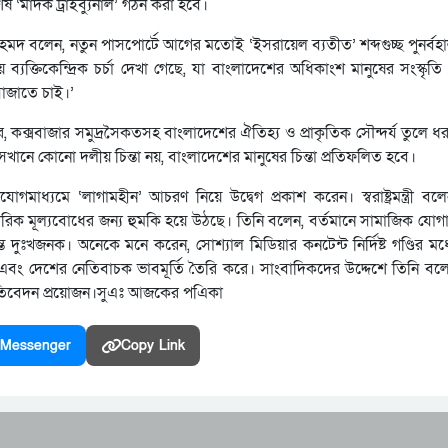
 ‘মাদক ট্রাইব্যুনাল’ গঠন করা হবে।
আহমদ বলেন, নতুন পাসপোর্টে আগের মতোই ‘ইসরায়েল ব্যতীত’ শব্দগুচ্ছ পুনর্ব
ক্তিকেন্দ্রিক চর্চা দেখা গেছে, যা বাংলাদেশের অধিকাংশ মানুষের সংস্কৃত
সাজাতে চাই।’
হাওর, কক্সবাজার সমুদ্রসৈকতসহ বাংলাদেশের ঐতিহ্য ও প্রাকৃতিক সৌন্দর্য তুলে ধ
 সেখানে কোনো দলীয় চিন্তা নয়, বাংলাদেশের মানুষের চিন্তা প্রতিফলিত হবে।
্যমে ‘লাগামহীন’ আচরণ নিয়ে উদ্বেগ প্রকাশ করেন। স্বরাষ্ট্রমন্ত্রী বল
রিক মূল্যবোধের জন্য হুমকি হয়ে উঠছে। তিনি বলেন, বর্তমানে সামাজিক যোগ
ত দুঃখজনক। অনেকে মনে করেন, সোশ্যাল মিডিয়ার কনটেন্ট নির্দিষ্ট গণ্ডির মধ্
পড়ে এবং দেশের নেতিবাচক ভাবমূর্তি তৈরি করে। সাংবাদিকদের উদ্দেশে তিনি ব
প্রতিবেদন প্রয়োজন।সুএঃ আজকের পএিকা
Messenger
Copy Link