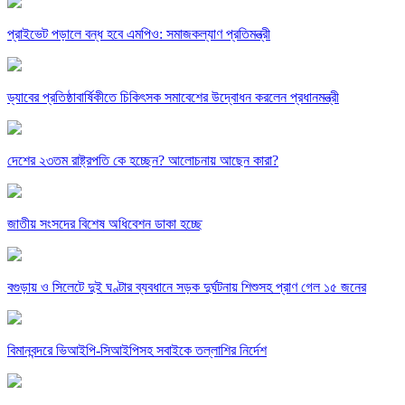
প্রাইভেট পড়ালে বন্ধ হবে এমপিও: সমাজকল্যাণ প্রতিমন্ত্রী
ড্যাবের প্রতিষ্ঠাবার্ষিকীতে চিকিৎসক সমাবেশের উদ্বোধন করলেন প্রধানমন্ত্রী
দেশের ২৩তম রাষ্ট্রপতি কে হচ্ছেন? আলোচনায় আছেন কারা?
জাতীয় সংসদের বিশেষ অধিবেশন ডাকা হচ্ছে
বগুড়ায় ও সিলেটে দুই ঘণ্টার ব্যবধানে সড়ক দুর্ঘটনায় শিশুসহ প্রাণ গেল ১৫ জনের
বিমানবন্দরে ভিআইপি-সিআইপিসহ সবাইকে তল্লাশির নির্দেশ