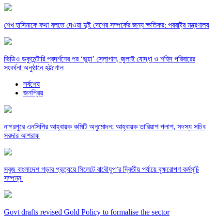
শেখ হাসিনাকে কথা বলতে দেওয়া দুই দেশের সম্পর্কের জন্য ক্ষতিকর: পররাষ্ট্র মন্ত্রণালয়
ভিডিও ডকুমেন্টারি প্রদর্শনের পর ‘ভুয়া’ স্লোগান, জুলাই যোদ্ধা ও শহিদ পরিবারের
সংবর্ধনা অনুষ্ঠানে হট্টগোল
সর্বশেষ
জনপ্রিয়
নাগরপুরে এনসিপির আহ্বায়ক কমিটি অনুমোদন: আহ্বায়ক তারিয়াশ পলাশ, সদস্য সচিব
সরদার আশরাফ
সবুজ বাংলাদেশ গড়ার প্রত্যয়ে সিলেটে বাবৌযুপ’র দ্বিতীয় পর্যায়ে বৃক্ষরোপণ কর্মসূচি
সম্পন্ন
Govt drafts revised Gold Policy to formalise the sector