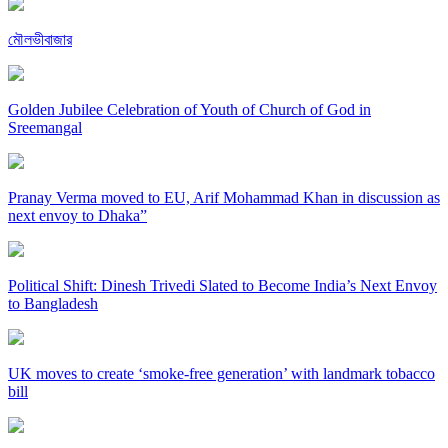
মৌলভীবাজার
Golden Jubilee Celebration of Youth of Church of God in
Sreemangal
Pranay Verma moved to EU, Arif Mohammad Khan in discussion as
next envoy to Dhaka”
Political Shift: Dinesh Trivedi Slated to Become India’s Next Envoy
to Bangladesh
UK moves to create ‘smoke-free generation’ with landmark tobacco
bill