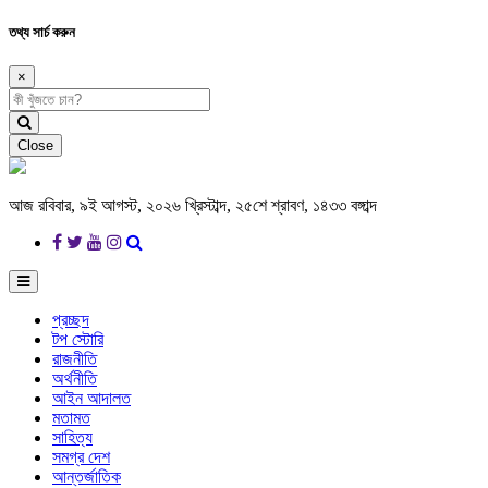
তথ্য সার্চ করুন
×
Close
আজ রবিবার, ৯ই আগস্ট, ২০২৬ খ্রিস্টাব্দ, ২৫শে শ্রাবণ, ১৪৩৩ বঙ্গাব্দ
প্রচ্ছদ
টপ স্টোরি
রাজনীতি
অর্থনীতি
আইন আদালত
মতামত
সাহিত্য
সমগ্র দেশ
আন্তর্জাতিক