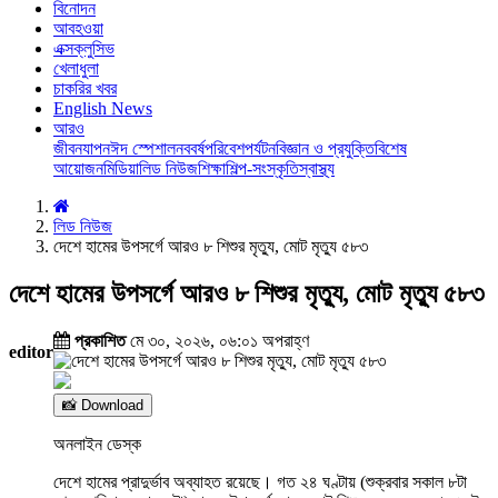
বিনোদন
আবহওয়া
এক্সক্লুসিভ
খেলাধুলা
চাকরির খবর
English News
আরও
জীবনযাপন
ঈদ স্পেশাল
নববর্ষ
পরিবেশ
পর্যটন
বিজ্ঞান ও প্রযুক্তি
বিশেষ
আয়োজন
মিডিয়া
লিড নিউজ
শিক্ষা
শিল্প-সংস্কৃতি
স্বাস্থ্য
লিড নিউজ
দেশে হামের উপসর্গে আরও ৮ শিশুর মৃত্যু, মোট মৃত্যু ৫৮৩
দেশে হামের উপসর্গে আরও ৮ শিশুর মৃত্যু, মোট মৃত্যু ৫৮৩
প্রকাশিত
মে ৩০, ২০২৬, ০৬:০১ অপরাহ্ণ
editor
📸 Download
অনলাইন ডেস্ক
দেশে হামের প্রাদুর্ভাব অব্যাহত রয়েছে। গত ২৪ ঘণ্টায় (শুক্রবার সকাল ৮টা