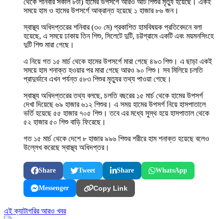
থেকে শনিবার সকাল ৮টা) হামের উপসর্গে আরও আট শিশুর মৃত্যু হয়েছে। একই
সময়ে হাম ও হামের উপসর্গে আক্রান্ত হয়েছে ১ হাজার ৮৬ জন।
স্বাস্থ্য অধিদপ্তরের শনিবার (৩০ মে) প্রকাশিত হামবিষয়ক প্রতিবেদনে বলা
হয়েছে, এ সময়ে ঢাকায় তিন শিশু, সিলেটে দুটি, চট্টগ্রামে একটি এবং ময়মনসিংহে
দুটি শিশু মারা গেছে।
এ নিয়ে গত ১৫ মার্চ থেকে হামের উপসর্গে মারা গেছে ৪৯৩ শিশু। এ ছাড়া একই
সময়ে হাম শনাক্ত হওয়ার পর মারা গেছে আরও ৯০ শিশু। সব মিলিয়ে চলতি
প্রাদুর্ভাবে এখন পর্যন্ত ৫৮৩ শিশুর মৃত্যুর তথ্য পাওয়া গেছে।
স্বাস্থ্য অধিদপ্তরের তথ্য বলছে, চলতি বছরের ১৫ মার্চ থেকে হামের উপসর্গ
দেখা দিয়েছে ৬৯ হাজার ৬১২ শিশুর। এ সময় হামের উপসর্গ নিয়ে হাসপাতালে
ভর্তি হয়েছে ৫৫ হাজার ৭০৫ শিশু। তবে এর মধ্যে সুস্থ হয়ে হাসপাতাল থেকে
৫২ হাজার ৫০ শিশু বাড়ি ফিরেছে।
গত ১৫ মার্চ থেকে দেশে ৮ হাজার ৯৯৬ শিশুর শরীরে হাম শনাক্ত হয়েছে বলেও
উল্লেখ করেছে স্বাস্থ্য অধিদপ্তর।
Share
Tweet
Share
WhatsApp
Messenger
Copy Link
এই ক্যাটাগরির আরও খবর