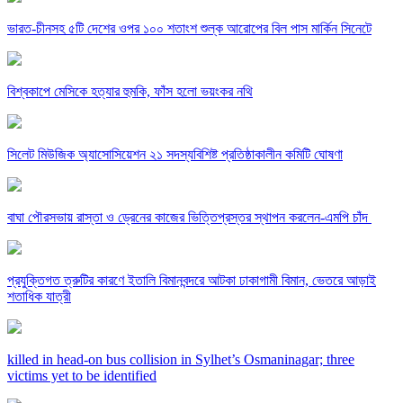
ভারত-চীনসহ ৫টি দেশের ওপর ১০০ শতাংশ শুল্ক আরোপের বিল পাস মার্কিন সিনেটে
বিশ্বকাপে মেসিকে হত্যার হুমকি, ফাঁস হলো ভয়ংকর নথি
সিলেট মিউজিক অ্যাসোসিয়েশন ২১ সদস্যবিশিষ্ট প্রতিষ্ঠাকালীন কমিটি ঘোষণা
বাঘা পৌরসভায় রাস্তা ও ড্রেনের কাজের ভিত্তিপ্রস্তর স্থাপন করলেন-এমপি চাঁদ
প্রযুক্তিগত ত্রুটির কারণে ইতালি বিমানবন্দরে আটকা ঢাকাগামী বিমান, ভেতরে আড়াই
শতাধিক যাত্রী
killed in head-on bus collision in Sylhet’s Osmaninagar; three
victims yet to be identified