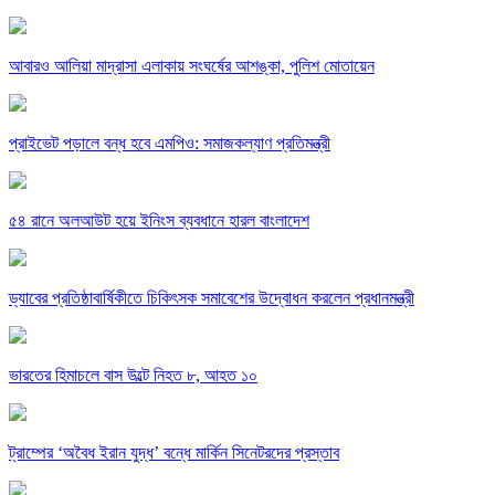
আবারও আলিয়া মাদ্রাসা এলাকায় সংঘর্ষের আশঙ্কা, পুলিশ মোতায়েন
প্রাইভেট পড়ালে বন্ধ হবে এমপিও: সমাজকল্যাণ প্রতিমন্ত্রী
৫৪ রানে অলআউট হয়ে ইনিংস ব্যবধানে হারল বাংলাদেশ
ড্যাবের প্রতিষ্ঠাবার্ষিকীতে চিকিৎসক সমাবেশের উদ্বোধন করলেন প্রধানমন্ত্রী
ভারতের হিমাচলে বাস উল্টে নিহত ৮, আহত ১০
ট্রাম্পের ‘অবৈধ ইরান যুদ্ধ’ বন্ধে মার্কিন সিনেটরদের প্রস্তাব