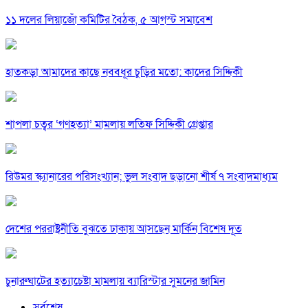
১১ দলের লিয়াজোঁ কমিটির বৈঠক, ৫ আগস্ট সমাবেশ
হাতকড়া আমাদের কাছে নববধূর চুড়ির মতো: কাদের সিদ্দিকী
শাপলা চত্বর ‘গণহত্যা’ মামলায় লতিফ সিদ্দিকী গ্রেপ্তার
রিউমর স্ক্যানারের পরিসংখ্যান; ভুল সংবাদ ছড়ানো শীর্ষ ৭ সংবাদমাধ্যম
দেশের পররাষ্ট্রনীতি বুঝতে ঢাকায় আসছেন মার্কিন বিশেষ দূত
চুনারুঘাটের হত্যাচেষ্টা মামলায় ব্যারিস্টার সুমনের জামিন
সর্বশেষ