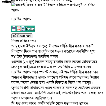
editor
সারজিস আলম
📸 Download
নিজস্ব প্রতিবেদকঃ
ড. মুহাম্মদ ইউনূসের নেতৃত্বাধীন অন্তবর্তীকালীন সরকার একটি
বিভাগের দিকে পক্ষপাতদুষ্ট বলে মন্তব্য করেছেন এনসিপির মুখ্য
সংগঠক (উত্তরাঞ্চল) সারজিস আলম।
শুক্রবার (২০ জুন) বিকেল সাড়ে চারটার দিকে নিজের ভেরিফায়েড
ফেসবুক আইডিতে দেওয়া এক পোস্টে তিনি এ মন্তব্য করেন।
সারজিস আলম তার পোস্টে বলেন, এই অন্তর্বর্তীকালীন সরকারের
অন্যতম সীমাবদ্ধতা হলো- উপদেষ্টা পরিষদ থেকে শুরু করে উন্নয়ন
বরাদ্দ; অনেক ক্ষেত্রে তারা একটি বিভাগের দিকে পক্ষপাতদুষ্ট।
জুলাই বিপ্লবী সারজিসের এমন বক্তব্যের সঙ্গে বহু নেটিজেন একমত
পোষণ করেছেন। এনসিপি নেতার এই পোস্টের নিচে তারা মন্তব্য করে
তাদের মতামতও জানিয়েছেন।
মি. ফরএভার নামে একটি আইডি থেকে মন্তব্য করা হয়েছে,