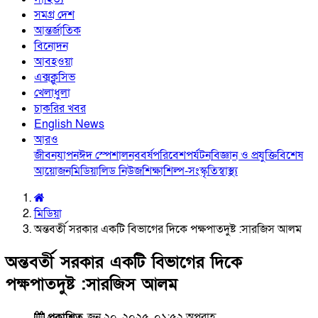
সমগ্র দেশ
আন্তর্জাতিক
বিনোদন
আবহওয়া
এক্সক্লুসিভ
খেলাধুলা
চাকরির খবর
English News
আরও
জীবনযাপন
ঈদ স্পেশাল
নববর্ষ
পরিবেশ
পর্যটন
বিজ্ঞান ও প্রযুক্তি
বিশেষ
আয়োজন
মিডিয়া
লিড নিউজ
শিক্ষা
শিল্প-সংস্কৃতি
স্বাস্থ্য
মিডিয়া
অন্তবর্তী সরকার একটি বিভাগের দিকে পক্ষপাতদুষ্ট :সারজিস আলম
অন্তবর্তী সরকার একটি বিভাগের দিকে
পক্ষপাতদুষ্ট :সারজিস আলম
প্রকাশিত
জুন ২০, ২০২৫, ০১:৫২ অপরাহ্ণ