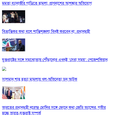
মমতা ব্যানার্জীর গাড়িতে হামলা, প্রাণনাশের আশঙ্কার অভিযোগ
বিভ্রান্তিকর কথা বলে শান্তিশৃঙ্খলা বিনষ্ট করবেন না: প্রধানমন্ত্রী
যুক্তরাষ্ট্রের সঙ্গে সমঝোতায় পৌঁছানোর এখনই ‘সেরা সময়’: পেজেশকিয়ান
সালমান শাহ হত্যা মামলায় খল-অভিনেতা ডন আটক
ভারতের প্রধানমন্ত্রী নরেন্দ্র মোদির সঙ্গে ফোনে কথা জেডি ভ্যান্সের, গভীর
হচ্ছে ভারত-যুক্তরাষ্ট্র সম্পর্ক