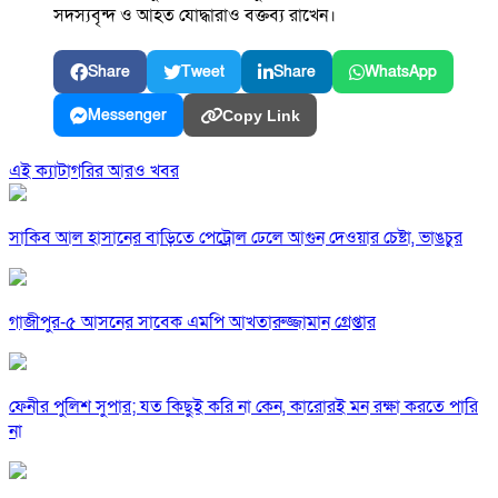
সদস্যবৃন্দ ও আহত যোদ্ধারাও বক্তব্য রাখেন।
Share
Tweet
Share
WhatsApp
Messenger
Copy Link
এই ক্যাটাগরির আরও খবর
সাকিব আল হাসানের বাড়িতে পেট্রোল ঢেলে আগুন দেওয়ার চেষ্টা, ভাঙচুর
গাজীপুর-৫ আসনের সাবেক এমপি আখতারুজ্জামান গ্রেপ্তার
ফেনীর পুলিশ সুপার; যত কিছুই করি না কেন, কারোরই মন রক্ষা করতে পারি
না