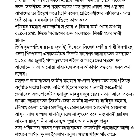
দেশের শিক্ষা ব্যবস্থা ধ্বংস হয়েছে।আমরা ক্ষমতায় গেলে প্রত্যেক
তরুণ তরুণীকে দেশ গড়ার কাজে গড়ে তুলব।কোন দেশ প্রভু নয়
আমাদের তা উল্লেখ করে তিনি বলেন, প্রতিবেশীদের অধিকার রক্ষায়
বৈরীতা নয় সমমর্যাদার ভিত্তিতে কাজ করব।
শফিকুর রহমান প্রয়োজনীয় সংস্কার ও বিচার কার্য শেষে আগামী
বছরের প্রথম দিকে নির্বাচনের জন্য সরকারের নিকট জোর দাবী
জানান।
তিনি বৃহস্পতিবার (২৪ জুলাই) বিকেলে সিলেট নগরীর শাহী ঈদগাহস্থ
জেলা শিল্পকলা একাডেমীতে সিলেট মহানগর জামায়াতের উদ্যোগে
২০২৪ এর জুলাই গণঅভ্যুত্থানে শহীদ ও আহতদের স্মরণে এক
আলোচনা সভা ও দোয়া মাহফিলে প্রধান অতিথির বক্তব্যে এসব কথা
বলেন।
মহানগর জামায়াতের আমীর মুহাম্মদ ফখরুল ইসলামের সভাপতিত্বে
অনুষ্ঠিত সভায় বিশেষ অতিথি ছিলেন দলের সহকারী সেক্রেটারি
জেনারেল এডভোকেট এহসানুল মাহবুব জুবায়ের। সভায় আরো বক্তব্য
রাখেন, জামায়াতের সিলেট জেলা আমীর মাওলানা হাবিবুর রহমান,
হবিগঞ্জ জেলা আমীর মখলিছুর রহমান,জয়নাল আবেদীন, মাওলানা
আব্দুস সালাম আল মাদানী,মাওলানা লুৎফর রহমান হুমায়দী,জামিল
আহমদ রাজু,শামীম আহমদ,আব্দুল্লাহ আল মাহমুদ প্রমুখ।
সভা পরিচালনা করেন নগর জামায়াতের সেক্রেটারি শাহজাহান আলী ও
নায়েবে আমীর নুরুল ইসলাম বাবুল। সভায় শহীদ পরিবারের