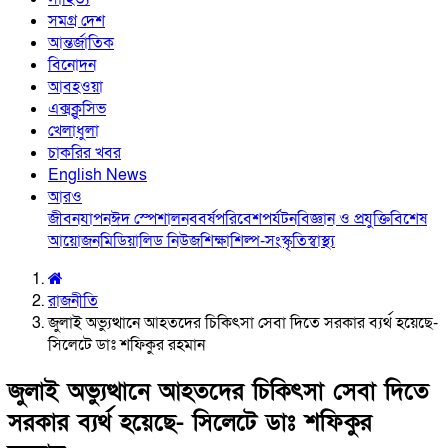
সমগ্র দেশ
আন্তর্জাতিক
বিনোদন
আবহওয়া
এক্সক্লুসিভ
খেলাধুলা
চাকরির খবর
English News
আরও
জীবনযাপন
ঈদ স্পেশাল
নববর্ষ
পরিবেশ
পর্যটন
বিজ্ঞান ও প্রযুক্তি
বিশেষ
আয়োজন
মিডিয়া
লিড নিউজ
শিক্ষা
শিল্প-সংস্কৃতি
স্বাস্থ্য
রাজনীতি
জুলাই অভ্যুত্থানে আহতদের চিকিৎসা সেবা দিতে সরকার ব্যর্থ হয়েছে-
সিলেটে ডাঃ শফিকুর রহমান
জুলাই অভ্যুত্থানে আহতদের চিকিৎসা সেবা দিতে
সরকার ব্যর্থ হয়েছে- সিলেটে ডাঃ শফিকুর