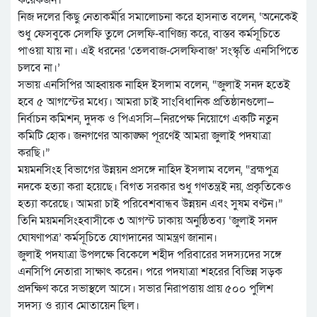
কয়েকজন।’
নিজ দলের কিছু নেতাকর্মীর সমালোচনা করে হাসনাত বলেন, ‘অনেকেই
শুধু ফেসবুকে সেলফি তুলে সেলফি-বাণিজ্য করে, বাস্তব কর্মসূচিতে
পাওয়া যায় না। এই ধরনের ‘তেলবাজ-সেলফিবাজ’ সংস্কৃতি এনসিপিতে
চলবে না।’
সভায় এনসিপির আহ্বায়ক নাহিদ ইসলাম বলেন, “জুলাই সনদ হতেই
হবে ৫ আগস্টের মধ্যে। আমরা চাই সাংবিধানিক প্রতিষ্ঠানগুলো—
নির্বাচন কমিশন, দুদক ও পিএসসি—নিরপেক্ষ নিয়োগে একটি নতুন
কমিটি হোক। জনগণের আকাঙ্ক্ষা পূরণেই আমরা জুলাই পদযাত্রা
করছি।”
ময়মনসিংহ বিভাগের উন্নয়ন প্রসঙ্গে নাহিদ ইসলাম বলেন, “ব্রহ্মপুত্র
নদকে হত্যা করা হয়েছে। বিগত সরকার শুধু গণতন্ত্রই নয়, প্রকৃতিকেও
হত্যা করেছে। আমরা চাই পরিবেশবান্ধব উন্নয়ন এবং সুষম বণ্টন।”
তিনি ময়মনসিংহবাসীকে ৩ আগস্ট ঢাকায় অনুষ্ঠিতব্য ‘জুলাই সনদ
ঘোষণাপত্র’ কর্মসূচিতে যোগদানের আমন্ত্রণ জানান।
জুলাই পদযাত্রা উপলক্ষে বিকেলে শহীদ পরিবারের সদস্যদের সঙ্গে
এনসিপি নেতারা সাক্ষাৎ করেন। পরে পদযাত্রা শহরের বিভিন্ন সড়ক
প্রদক্ষিণ করে সভাস্থলে আসে। সভার নিরাপত্তায় প্রায় ৫০০ পুলিশ
সদস্য ও র‍্যাব মোতায়েন ছিল।