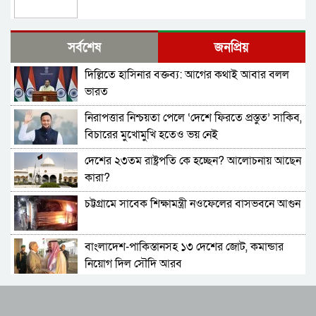
শেখ হাসিনার সঙ্গে সংবাদ সম্মেলনে থাকছেন সজীব
সর্বশেষ
জনপ্রিয়
ওয়াজেদ জয়
দিল্লিতে হাসিনার বক্তব্য: আগের কথাই আবার বলল
ক্ষমতাচ্যুতির দুই বছর: ৫ অগাস্ট ‘ভার্চুয়ালি সামনে
ভারত
আসছেন’ হাসিনা
নিরাপত্তার নিশ্চয়তা পেলে ‘দেশে ফিরতে প্রস্তুত’ সাকিব,
১১ দলের লিয়াজোঁ কমিটির বৈঠক, ৫ আগস্ট সমাবেশ
বিচারের মুখোমুখি হতেও ভয় নেই
দেশের ২৩তম রাষ্ট্রপতি কে হচ্ছেন? আলোচনায় আছেন
হাতকড়া আমাদের কাছে নববধূর চুড়ির মতো: কাদের
কারা?
সিদ্দিকী
চট্টগ্রামে সাবেক শিক্ষামন্ত্রী নওফেলের বাসভবনে আগুন
শাপলা চত্বর ‘গণহত্যা’ মামলায় লতিফ সিদ্দিকী গ্রেপ্তার
বাংলাদেশ-পাকিস্তানসহ ১৩ দেশের জোট, কমান্ডার
চুনারুঘাটের হত্যাচেষ্টা মামলায় ব্যারিস্টার সুমনের
নিয়োগ দিল সৌদি আরব
জামিন
ভারতের চিকেন নেক নিয়ে নতুন পরিকল্পনা
জুলাই আন্দোলনের শরিকদের নিয়ে প্রধানমন্ত্রীর
নৈশভোজ