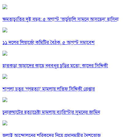
ক্ষমতাচ্যুতির দুই বছর: ৫ অগাস্ট ‘ভার্চুয়ালি সামনে আসছেন’ হাসিনা
১১ দলের লিয়াজোঁ কমিটির বৈঠক, ৫ আগস্ট সমাবেশ
হাতকড়া আমাদের কাছে নববধূর চুড়ির মতো: কাদের সিদ্দিকী
শাপলা চত্বর ‘গণহত্যা’ মামলায় লতিফ সিদ্দিকী গ্রেপ্তার
চুনারুঘাটের হত্যাচেষ্টা মামলায় ব্যারিস্টার সুমনের জামিন
জুলাই আন্দোলনের শরিকদের নিয়ে প্রধানমন্ত্রীর নৈশভোজ