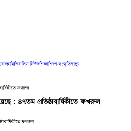
আয়োজন
মিডিয়া
লিড নিউজ
শিক্ষা
শিল্প-সংস্কৃতি
স্বাস্থ্য
াবার্ষিকীতে ফখরুল
েছে : ৪৭তম প্রতিষ্ঠাবার্ষিকীতে ফখরুল