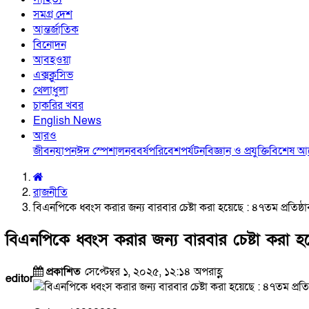
সমগ্র দেশ
আন্তর্জাতিক
বিনোদন
আবহওয়া
এক্সক্লুসিভ
খেলাধুলা
চাকরির খবর
English News
আরও
জীবনযাপন
ঈদ স্পেশাল
নববর্ষ
পরিবেশ
পর্যটন
বিজ্ঞান ও প্রযুক্তি
বিশেষ 
রাজনীতি
বিএনপিকে ধ্বংস করার জন্য বারবার চেষ্টা করা হয়েছে : ৪৭তম প্রতিষ্ঠ
বিএনপিকে ধ্বংস করার জন্য বারবার চেষ্টা করা হয়
প্রকাশিত
সেপ্টেম্বর ১, ২০২৫, ১২:১৪ অপরাহ্ণ
editor