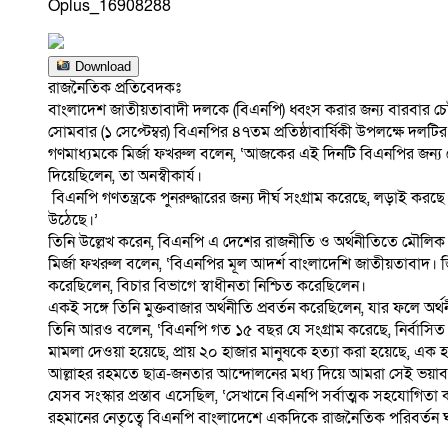
Oplus_16908288
Download
রাজনৈতিক প্রতিবেদকঃ
বাংলাদেশ জাতীয়তাবাদী দলকে (বিএনপি) ধ্বংস করার জন্য বারবার চে
সোমবার (১ সেপ্টেম্বর) বিএনপির ৪৭তম প্রতিষ্ঠাবার্ষিকী উপলক্ষে দলটি
গণমাধ্যমকে মির্জা ফখরুল বলেন, ‘আজকের এই দিনটি বিএনপির জন্য যেমন গ
দিয়েছিলেন, তা অনস্বীকার্য।
বিএনপি গণতন্ত্রকে পুনরুদ্ধারের জন্য দীর্ঘ সংগ্রাম করেছে, লড়াই কর
উঠেছে।’
তিনি উল্লেখ করেন, বিএনপি এ দেশের রাজনীতি ও অর্থনীতিতে মৌলিক প
মির্জা ফখরুল বলেন, ‘বিএনপির মূল আদর্শ বাংলাদেশি জাতীয়তাবাদ। 
করেছিলেন, বিচার বিভাগে স্বাধীনতা নিশ্চিত করেছিলেন।
একই সঙ্গে তিনি মুক্তবাজার অর্থনীতি প্রবর্তন করেছিলেন, যার ফলে অর্
তিনি আরও বলেন, ‘বিএনপি গত ১৫ বছর যে সংগ্রাম করেছে, নির্বাসিত অবস
মামলা দেওয়া হয়েছে, প্রায় ২০ হাজার মানুষকে হত্যা করা হয়েছে, এক
আল্লাহর রহমতে ছাত্র-জনতার আন্দোলনের মধ্য দিয়ে আমরা সেই ভয়াবহ
যেসব সংস্কার প্রস্তাব এসেছিল, ‘সেখানে বিএনপি সর্বাত্মক সহযোগিতা ক
রহমানের নেতৃত্বে বিএনপি বাংলাদেশে একদিকে রাজনৈতিক পরিবর্তন ঘট