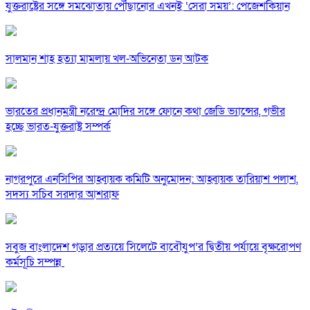
যুক্তরাষ্ট্রের সঙ্গে সমঝোতায় পৌঁছানোর এখনই ‘সেরা সময়’: পেজেশকিয়ান
সালমান শাহ হত্যা মামলায় খল-অভিনেতা ডন আটক
ভারতের প্রধানমন্ত্রী নরেন্দ্র মোদির সঙ্গে ফোনে কথা জেডি ভ্যান্সের, গভীর
হচ্ছে ভারত-যুক্তরাষ্ট্র সম্পর্ক
নাগরপুরে এনসিপির আহ্বায়ক কমিটি অনুমোদন: আহ্বায়ক তারিয়াশ পলাশ,
সদস্য সচিব সরদার আশরাফ
সবুজ বাংলাদেশ গড়ার প্রত্যয়ে সিলেটে বাবৌযুপ’র দ্বিতীয় পর্যায়ে বৃক্ষরোপণ
কর্মসূচি সম্পন্ন