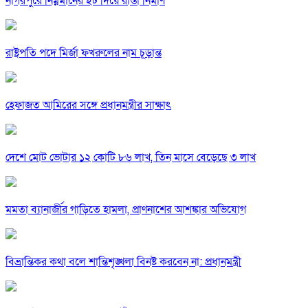
নাগরপুরে নিম্নমানের ইট দিয়ে রাস্তা নির্মাণ
রাষ্ট্রপতি পদে মির্জা ফখরুলের নাম চূড়ান্ত
হেফাজত আমিরের সঙ্গে প্রধানমন্ত্রীর সাক্ষাৎ
দেশে মোট ভোটার ১২ কোটি ৮৬ লাখ, তিন মাসে বেড়েছে ৩ লাখ
মমতা ব্যানার্জীর গাড়িতে হামলা, প্রাণনাশের আশঙ্কার অভিযোগ
বিভ্রান্তিকর কথা বলে শান্তিশৃঙ্খলা বিনষ্ট করবেন না: প্রধানমন্ত্রী