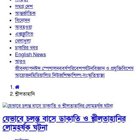
সমগ্র দেশ
আন্তর্জাতিক
বিনোদন
আবহওয়া
এক্সক্লুসিভ
খেলাধুলা
চাকরির খবর
English News
আরও
জীবনযাপন
ঈদ স্পেশাল
নববর্ষ
পরিবেশ
পর্যটন
বিজ্ঞান ও প্রযুক্তি
বিশেষ
আয়োজন
মিডিয়া
লিড নিউজ
শিক্ষা
শিল্প-সংস্কৃতি
স্বাস্থ্য
শ্লীলতাহানি
যেভাবে চলন্ত বাসে ডাকাতি ও শ্লীলতাহানির
লোমহর্ষক ঘটনা