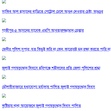
সাকিব আল হাসানের বাড়িতে পেট্রোল ঢেলে আগুন দেওয়ার চেষ্টা, ভাঙচুর
গাজীপুর-৫ আসনের সাবেক এমপি আখতারুজ্জামান গ্রেপ্তার
ফেনীর পুলিশ সুপার; যত কিছুই করি না কেন, কারোরই মন রক্ষা করতে পারি না
জুলাই গণঅভ্যুত্থান দিবসে হবিগঞ্জে শহীদদের প্রতি জেলা পুলিশের শ্রদ্ধা
মৌলভীবাজারে যথাযোগ্য মর্যাদায় পালিত জুলাই গণঅভ্যুত্থান দিবস
কুষ্টিয়ায় নানা আয়োজনে জুলাই গণঅভ্যুত্থান দিবস পালিত