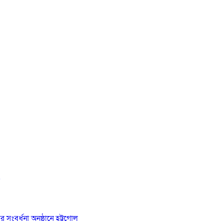
র সংবর্ধনা অনুষ্ঠানে হট্টগোল