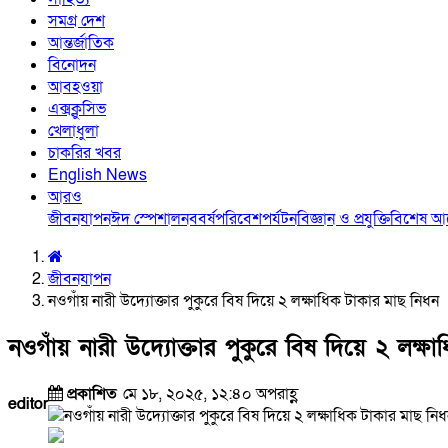
সমগ্র দেশ
আন্তর্জাতিক
বিনোদন
আবহওয়া
এক্সক্লুসিভ
খেলাধুলা
চাকরির খবর
English News
আরও
জীবনযাপন
ঈদ স্পেশাল
নববর্ষ
পরিবেশ
পর্যটন
বিজ্ঞান ও প্রযুক্তি
বিশেষ 
জীবনযাপন
নওগাঁয় নারী উদ্যোক্তার পুকুরে বিষ দিয়ে ২ লক্ষাধিক টাকার মাছ নিধন
নওগাঁয় নারী উদ্যোক্তার পুকুরে বিষ দিয়ে ২ লক্ষ
প্রকাশিত
মে ১৮, ২০২৫, ১২:৪০ অপরাহ্ণ
editor