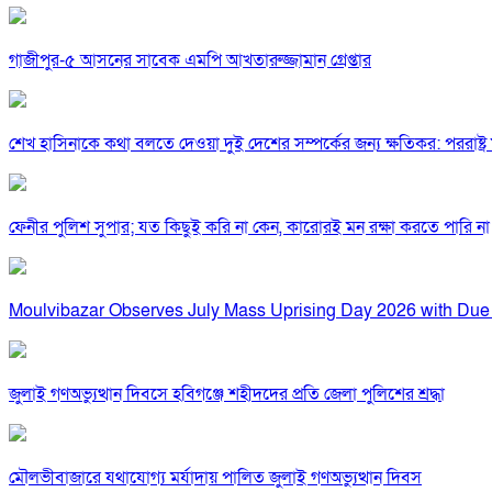
গাজীপুর-৫ আসনের সাবেক এমপি আখতারুজ্জামান গ্রেপ্তার
শেখ হাসিনাকে কথা বলতে দেওয়া দুই দেশের সম্পর্কের জন্য ক্ষতিকর: পররাষ্ট্র মন
ফেনীর পুলিশ সুপার; যত কিছুই করি না কেন, কারোরই মন রক্ষা করতে পারি না
Moulvibazar Observes July Mass Uprising Day 2026 with Due
জুলাই গণঅভ্যুত্থান দিবসে হবিগঞ্জে শহীদদের প্রতি জেলা পুলিশের শ্রদ্ধা
মৌলভীবাজারে যথাযোগ্য মর্যাদায় পালিত জুলাই গণঅভ্যুত্থান দিবস