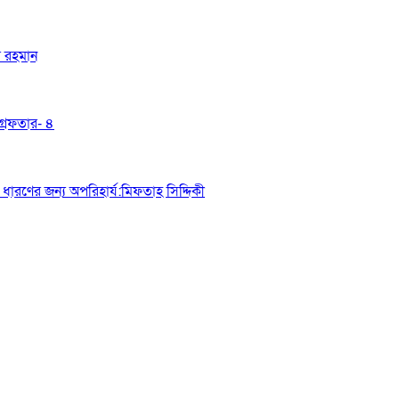
র রহমান
্রেফতার- ৪
ধারণের জন্য অপরিহার্য:মিফতাহ সিদ্দিকী