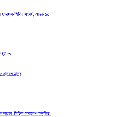
য়ে ছাত্রদল-শিবির সংঘর্ষ, আহত ১০
সিইউতে
 গ্রামের মানুষ
উপলক্ষ্যে মিছিল-সমাবেশ অনুষ্ঠিত