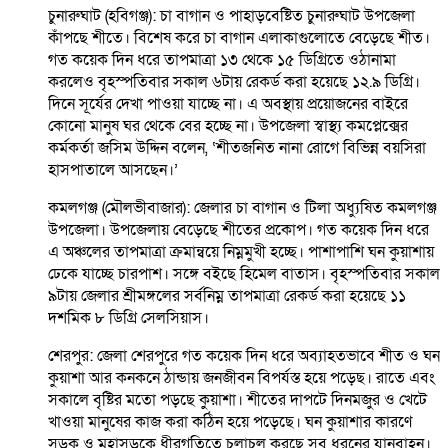
চুনারুঘাট (হবিগঞ্জ): চা বাগান ও পাহাড়বেষ্টিত চুনারুঘাট উপজেলা
কাঁপছে শীতে। বিশেষ করে চা বাগান এলাকাগুলোতে বেড়েছে শীত।
গত কয়েক দিন ধরে তাপমাত্রা ১৩ থেকে ১৫ ডিগ্রিতে ওঠানামা
করলেও বৃহস্পতিবার সকাল ৬টায় রেকর্ড করা হয়েছে ১২.৯ ডিগ্রি।
দিনে সূর্যের দেখা পাওয়া যাচ্ছে না। এ অবস্থায় প্রয়োজনের বাইরে
কোনো মানুষ ঘর থেকে বের হচ্ছে না। উপজেলা স্বাস্থ্য কমপ্লেক্সের
কর্মকর্তা জসিম উদ্দিন বলেন, ‘শীতজনিত নানা রোগে বিভিন্ন বয়সিরা
হাসপাতালে আসছেন।’
কমলগঞ্জ (মৌলভীবাজার): জেলার চা বাগান ও টিলা অধ্যুষিত কমলগঞ্জ
উপজেলা। উপজেলায় বেড়েছে শীতের প্রকোপ। গত কয়েক দিন ধরে
এ অঞ্চলের তাপমাত্রা ক্রমান্বয়ে নিম্নমুখী হচ্ছে। পাশাপাশি ঘন কুয়াশায়
ঢেকে যাচ্ছে চারপাশ। সঙ্গে বইছে হিমেল বাতাস। বৃহস্পতিবার সকাল
৯টায় জেলার শ্রীমঙ্গলের সর্বনিম্ন তাপমাত্রা রেকর্ড করা হয়েছে ১১
দশমিক ৮ ডিগ্রি সেলসিয়াস।
শেরপুর: জেলা শেরপুরে গত কয়েক দিন ধরে অব্যাহতভাবে শীত ও ঘন
কুয়াশা আর কনকনে ঠান্ডায় জনজীবন বিপর্যস্ত হয়ে পড়েছ। রাতে এবং
সকালে বৃষ্টির মতো পড়ছে কুয়াশা। শীতের দাপটে দিনমজুর ও খেটে
খাওয়া মানুষের কাজ করা কঠিন হয়ে পড়েছে। ঘন কুয়াশার কারণে
সড়ক ও মহাসড়কে ধীরগতিতে চলাচল করছে সব ধরনের যানবাহন।