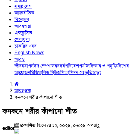
সমগ্র দেশ
আন্তর্জাতিক
বিনোদন
আবহওয়া
এক্সক্লুসিভ
খেলাধুলা
চাকরির খবর
English News
আরও
জীবনযাপন
ঈদ স্পেশাল
নববর্ষ
পরিবেশ
পর্যটন
বিজ্ঞান ও প্রযুক্তি
বিশেষ
আয়োজন
মিডিয়া
লিড নিউজ
শিক্ষা
শিল্প-সংস্কৃতি
স্বাস্থ্য
আবহওয়া
কনকনে শরীর কাঁপানো শীত
কনকনে শরীর কাঁপানো শীত
প্রকাশিত
ডিসেম্বর ১২, ২০২৪, ০৬:২৪ অপরাহ্ণ
editor