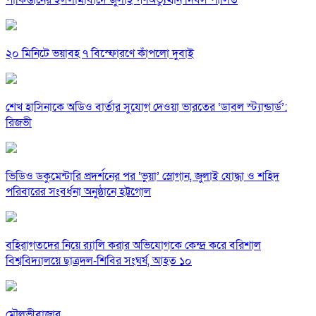
পাকিস্তানের ইসলামাবাদে জুলাই গণঅভ্যুত্থান দিবস পালিত
২০ মিনিটে ভয়াবহ ৭ বিস্ফোরণে কাঁপলো দুবাই
শেখ হাসিনাকে অডিও বার্তার সুযোগ দেওয়া ভারতের ‘ডাবল স্ট্যান্ডার্ড’:
রিজভী
ভিডিও ডকুমেন্টারি প্রদর্শনের পর ‘ভুয়া’ স্লোগান, জুলাই যোদ্ধা ও শহিদ
পরিবারের সংবর্ধনা অনুষ্ঠানে হট্টগোল
বহিরাগতদের নিয়ে র‍্যালি করার অভিযোগকে কেন্দ্র করে বরিশাল
বিশ্ববিদ্যালয়ে ছাত্রদল-শিবির সংঘর্ষ, আহত ১০
মৌলভীবাজার