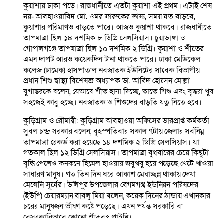
কুয়াশায় ঢাকা পড়ে। রাজধানীতে এতটা কুয়াশা এই প্রথম। এটাই শেষ
নয়- আবহাওয়াবিদ মো. ওমর ফারুকের ভাষ্য, সময় যত বাড়বে,
কুয়াশার পরিমাণও বাড়তে পারে। আজও কুয়াশা থাকবে। রাজধানীতে
তাপমাত্রা ছিল ১৪ দশমিক ৮ ডিগ্রি সেলসিয়াস। চুয়াডাঙ্গা ও
গোপালগঞ্জে তাপমাত্রা ছিল ১০ দশমিক ২ ডিগ্রি। কুয়াশা ও শীতের
এমন দাপট আরও কয়েকদিন টানা থাকতে পারে। ঢাকা মেডিকেল
কলেজ (ঢামেক) হাসপাতাল নবজাতক ইউনিটের সাবেক বিভাগীয়
প্রধান শিশু স্বাস্থ্য বিশেষজ্ঞ অধ্যাপক ডা. আবিদ হোসেন মোল্লা
যুগান্তরকে বলেন, যেভাবে শীত হানা দিচ্ছে, তাতে শিশু এবং বৃদ্ধরা খুব
সহজেই কাবু হচ্ছে। নবজাতক ও শিশুদের বাড়তি যত্ন নিতে হবে।
কুড়িগ্রাম ও রৌমারী: কুড়িগ্রাম আবহাওয়া অফিসের ভারপ্রাপ্ত কর্মকর্তা
সুবল চন্দ্র সরকার বলেন, বৃহস্পতিবার সকাল ৭টায় জেলার সর্বনিম্ন
তাপমাত্রা রেকর্ড করা হয়েছে ১৪ দশমিক ২ ডিগ্রি সেলসিয়াস। যা
গতকাল ছিল ১২ ডিগ্রি সেলসিয়াস। তাপমাত্রা বুধবারের চেয়ে কিছুটা
বৃদ্ধি পেলেও কনকনে হিমেল হাওয়ায় জবুথবু হয়ে পড়েছে খেটে খাওয়া
সাধারণ মানুষ। গত তিন দিন ধরে আকাশ মেঘাচ্ছন্ন থাকায় দেখা
মেলেনি সূর্যের। উলিপুর উপজেলার বেগমগঞ্জ ইউনিয়ন পরিষদের
(ইউপি) চেয়ারম্যান বাবলু মিয়া বলেন, কয়েক দিনের ঠান্ডায় এখানকার
চরের মানুষজন ভীষণ কষ্টে পড়েছে। এখন পর্যন্ত সরকারি বা
বেসরকারিভাবে কোনো শীতবস্ত্র পাইনি।