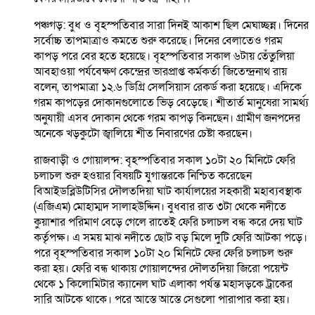
পঞ্চগড়: বুধ ও বৃহস্পতিবার সারা দিনই আকাশ ছিল মেঘাচ্ছন্ন। দিনের
সর্বোচ্চ তাপমাত্রাও কমতে শুরু করেছে। দিনের বেলাতেও গরম
কাপড় পরে বের হতে হয়েছে। বৃহস্পতিবার সকাল ৬টায় তেঁতুলিয়া
আবহাওয়া পর্যবেক্ষণ কেন্দ্রের ভারপ্রাপ্ত কর্মকর্তা জিতেন্দ্রনাথ রায়
বলেন, তাপমাত্রা ১২.৬ ডিগ্রি সেলসিয়াস রেকর্ড করা হয়েছে। এদিকে
গরম কাপড়ের দোকানগুলোতে ভিড় বেড়েছে। শীতার্ত মানুষেরা সামর্থ্য
অনুযায়ী এসব দোকান থেকে গরম কাপড় কিনছেন। গ্রামীণ জনপদের
অনেকে খড়কুটো জ্বালিয়ে শীত নিবারণের চেষ্টা করছেন।
রাজবাড়ী ও গোয়ালন্দ: বৃহস্পতিবার সকাল ১০টা ২০ মিনিটে ফেরি
চলাচল শুরু হওয়ার বিষয়টি যুগান্তরকে নিশ্চিত করেছেন
বিআইডব্লিউটিসির দৌলতদিয়া ঘাট কার্যালয়ের সহকারী মহাব্যবস্থাক
(এজিএম) মোহাম্মদ সালাহউদ্দিন। বুধবার রাত ৩টা থেকে নদীতে
কুয়াশার পরিমাণ বেড়ে গেলে রাতেই ফেরি চলাচল বন্ধ করে দেয় ঘাট
কর্তৃপক্ষ। এ সময় মাঝ নদীতে ছোট বড় মিলে দুটি ফেরি আটকা পড়ে।
পরে বৃহস্পতিবার সকাল ১০টা ২০ মিনিটে ফের ফেরি চলাচল শুরু
করা হয়। ফেরি বন্ধ থাকায় গোয়ালন্দের দৌলতদিয়া জিরো পয়েন্ট
থেকে ১ কিলোমিটার ক্যানেল ঘাট এলাকা পর্যন্ত মহাসড়কে ট্রাকের
সারি আটকে থাকে। পরে আস্তে আস্তে সেগুলো পারাপার করা হয়।