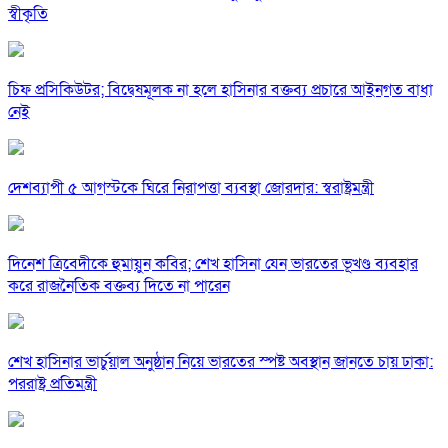
স্বীকৃতি
চিফ প্রসিকিউটর; বিদ্বেষমূলক না হলে হাসিনার বক্তব্য প্রচারে আইনগত বাধা
নেই
দেশব্যাপী ৫ আগস্টকে ঘিরে নিরাপত্তা ব্যবস্থা জোরদার: স্বরাষ্ট্রমন্ত্রী
দিনেশ ত্রিবেদীকে হুমায়ুন কবির; শেখ হাসিনা যেন ভারতের ভূখণ্ড ব্যবহার
করে রাজনৈতিক বক্তব্য দিতে না পারেন
শেখ হাসিনার ভার্চুয়াল অনুষ্ঠান নিয়ে ভারতের স্পষ্ট অবস্থান জানতে চায় ঢাকা:
পররাষ্ট্র প্রতিমন্ত্রী