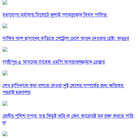
যথাযোগ্য মর্যাদায় সিলেটে জুলাই গণঅভ্যুত্থান দিবস পালিত
সাকিব আল হাসানের বাড়িতে পেট্রোল ঢেলে আগুন দেওয়ার চেষ্টা, ভাঙচুর
গাজীপুর-৫ আসনের সাবেক এমপি আখতারুজ্জামান গ্রেপ্তার
শেখ হাসিনাকে কথা বলতে দেওয়া দুই দেশের সম্পর্কের জন্য ক্ষতিকর:
পররাষ্ট্র মন্ত্রণালয়
ফেনীর পুলিশ সুপার; যত কিছুই করি না কেন, কারোরই মন রক্ষা করতে পারি
না