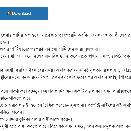
Download
ন লেবার পার্টির অভ্যন্তরে। সাবেক নেতা জেরেমি করবিন ও সদ্য পদত্যাগী লেবা
েছেন।
ই) লেবার পার্টি ছাড়ার পরপরই এই ঘোষণাটি দেন জারা সুলতানা।
 দেবেন। যদিও এখনো দলের নাম ঠিক হয়নি, তবে এতে স্বাধীন এমপি, রাজনৈতিক ক
রধানমন্ত্রী কিয়ার স্টারমারের সময়। এবার করবিন-ঘনিষ্ঠ সুলতানার দল ছাড়াও ব্র
র মধ্যে কনজারভেটিভ ও রিফর্ম ইউকে-র দ্বন্দ্বের পর এবার বামপন্থী শিবিরেও দ
ে ধারণা করা হচ্ছে, যা লেবার পার্টির জন্য একটি বড় ধাক্কা। এমন পরিস্থিতিতে
্থানে থাকতে পারে।
ি বেছে নেওয়ার লড়াই হিসেবে চিত্রিত করেছেন সুলতানা। কভেন্ট্রি সাউথের এই 
 চালিয়ে যাবেন।
আরও সোচ্চার ভূমিকা রাখার অঙ্গীকারও করেন।
 বামমুখী হতে বাধ্য করতে পারে। বিশেষত এমন সময়ে, যখন কল্যাণমূলক ভাতা ক