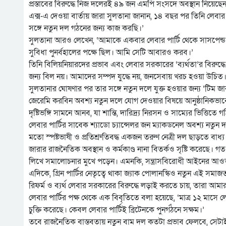
প্রস্তাবের বিরুদ্ধে নিজ দলেরই ৪৯ জন এমপি সংসদে অবস্থান নিয়েছেন।
এক্স-এ দেওয়া বার্তায় জারা সুলতানা জানান, ১৪ বছর পর তিনি লেবার প
সঙ্গে নতুন দল গঠনের জন্য কাজ করছি।’
সুলতানা আরও লেখেন, ‘আমাকে একবার লেবার পার্টি থেকে সাসপেন্ড ক
সুবিধা পুনর্বহালের পক্ষে ছিল। আমি সেটি আবারও করব।’
তিনি বিলিয়নিয়ারদের প্রভাব এবং লেবার সরকারের ‘ব্যর্থতা’র বিরু
জন্য বিল নয়। আমাদের সম্পদ যুদ্ধে নয়, জনসেবায় খরচ হওয়া উচিত।
সুলতানার ঘোষণার পর তার সঙ্গে নতুন দলে যুক্ত হওয়ার জন্য ‘টিম 
জেরেমি করবিন অবশ্য নতুন দলে যোগ দেওয়ার বিষয়ে আনুষ্ঠানিকভা
দৃষ্টিভঙ্গি সামনে আনব, যা শান্তি, দারিদ্র্য নিরসন ও সাম্যের ভিত্তিতে 
লেবার পার্টির সাবেক শ্যাডো চ্যান্সেলর জন ম্যাকডনেল অবশ্য নতুন
মতো স্পষ্টভাষী ও প্রতিশ্রুতিবদ্ধ একজন তরুণ নেত্রী দল ছাড়তে বাধ্য
জারার রাজনৈতিক অবস্থান ও কর্মকাণ্ড নানা বিতর্কও সৃষ্টি করেছে। 
লিখে সমালোচনার মুখে পড়েন। এমনকি, সন্ত্রাসবিরোধী আইনের আওতায় গ
এদিকে, গ্রিন পার্টির নেতৃত্বে থাকা জ্যাক পোলানস্কিও নতুন এই সমাজ
রিফর্ম ও ব্যর্থ লেবার সরকারের বিরুদ্ধে লড়াই করতে চায়, তারা আমার 
লেবার পার্টির পক্ষ থেকে এক বিবৃতিতে বলা হয়েছে, ‘মাত্র ১২ মাসে লেবার 
চুক্তি করেছে। কেবল লেবার পার্টিই ব্রিটেনকে পুনর্গঠনে সক্ষম।’
তবে রাজনৈতিক বাস্তবতায় নতুন বাম দল কতটা প্রভাব ফেলবে, সেটাই