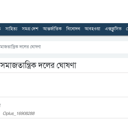
ত
সাহিত্য
সমগ্র দেশ
আন্তর্জাতিক
বিনোদন
আবহওয়া
এক্সক্লুসিভ
খ
 সমাজতান্ত্রিক দলের ঘোষণা
ন সমাজতান্ত্রিক দলের ঘোষণা
Oplus_16908288