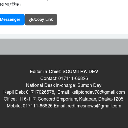
আরও সংগঠিত।
Messenger
Copy Link
Editor in Chief: SOUMITRA DEV
Contact: 017111-66826
National Desk In-charge: Sumon Dey.
Kapil Deb: 01717026578, Email: ksliptondev78@gmail.com
Office: 116-117, Concord Emporium, Kataban, Dhaka-1205.
Mobile: 017111-66826 Email: redtimesnews@gmail.com