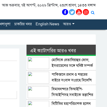
আজ শুক্রবার, ৭ই আগস্ট, ২০২৬ খ্রিস্টাব্দ, ২৩শে শ্রাবণ, ১৪৩৩ বঙ্গাব্দ
েলাধুলা
চাকরির খবর
English News
আরও
এই ক্যাটাগরির আরও খবর
মোদিকে নেতানিয়াহুর ফোন;
ইসরায়েলের সঙ্গে ঘনিষ্ট সম্পর্ক
গড়তে চায় ভারত
পাকিস্তানে প্রধান ৩ শহরের
বাইরে সংবাদ সংগ্রহে বিদেশি
গণমাধ্যমের ওপর বিধিনিষেধ
বিমানবন্দরে ভিআইপি-
সিআইপিসহ সবাইকে তল্লাশির
নির্দেশ
বিটিভির মহাপরিচালক হলেন