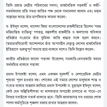
তিনি প্রয়াত নেত্রীর পরিবারের সদস্য, রাজনৈতিক সহকর্মী ও কর্মী–
সমর্থকদের প্রতি সমগ্র জাতির পক্ষ থেকে সমবেদনা জানান এবং মহান
আল্লাহর কাছে তাঁর মাগফিরাত কামনা করেন।
ড. ইউনূস বলেন, খালেদা জিয়া বাংলাদেশের রাজনীতিতে ছিলেন ‘পরম
মহিমান্বিত ব্যক্তিত্ব’ গণতন্ত্র, বহুদলীয় রাজনীতি ও জনগণের অধিকার
প্রতিষ্ঠার সংগ্রামে তাঁর ভূমিকা জাতি শ্রদ্ধার সঙ্গে স্মরণ করবে।
স্বৈরাচারবিরোধী আন্দোলনে তাঁর আপসহীন নেতৃত্ব দেশের রাজনৈতিক
ইতিহাসে গুরুত্বপূর্ণ অধ্যায় হয়ে থাকবে বলেও তিনি উল্লেখ করেন।
জাতীয় প্রতিষ্ঠানে কালো পতাকা উত্তোলন, সরকারি-বেসরকারি ভবনে
অর্ধনমিত থাকবে পতাকা
প্রধান উপদেষ্টা বলেন, এমন একজন দূরদর্শী ও দেশপ্রেমিক নেত্রীর
শূন্যতা পূরণ হওয়ার নয়। শোকের এই সময়ে দেশের মানুষকে শান্ত ও
সংযত থাকার আহ্বান জানিয়ে প্রধান উপদেষ্টা ড. মুহাম্মদ ইউনূস বলেন,
কেউ যেন অস্থিতিশীলতা বা নাশকতার অপচেষ্টা চালাতে না পারে—সে
বিষয়ে সবাইকে সতর্ক থাকতে হবে। তিনি জানাজাসহ সব ধরনের শোক
পালন কর্মসূচিতে শৃঙ্খলা বজায় রাখার আহ্বান জানান।