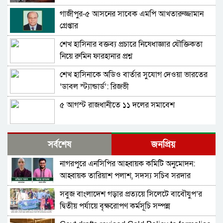
গাজীপুর-৫ আসনের সাবেক এমপি আখতারুজ্জামান
গ্রেপ্তার
শেখ হাসিনার বক্তব্য প্রচারে নিষেধাজ্ঞার যৌক্তিকতা
নিয়ে রুমিন ফারহানার প্রশ্ন
শেখ হাসিনাকে অডিও বার্তার সুযোগ দেওয়া ভারতের
‘ডাবল স্ট্যান্ডার্ড’: রিজভী
৫ আগস্ট রাজধানীতে ১১ দলের সমাবেশ
শেখ হাসিনার সঙ্গে সংবাদ সম্মেলনে থাকছেন সজীব
সর্বশেষ
জনপ্রিয়
ওয়াজেদ জয়
নাগরপুরে এনসিপির আহ্বায়ক কমিটি অনুমোদন:
ক্ষমতাচ্যুতির দুই বছর: ৫ অগাস্ট ‘ভার্চুয়ালি সামনে
আহ্বায়ক তারিয়াশ পলাশ, সদস্য সচিব সরদার
আসছেন’ হাসিনা
আশরাফ
সবুজ বাংলাদেশ গড়ার প্রত্যয়ে সিলেটে বাবৌযুপ’র
১১ দলের লিয়াজোঁ কমিটির বৈঠক, ৫ আগস্ট সমাবেশ
দ্বিতীয় পর্যায়ে বৃক্ষরোপণ কর্মসূচি সম্পন্ন