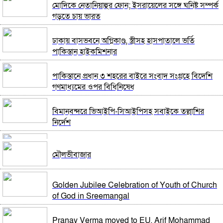
মোদিকে নেতানিয়াহুর ফোন; ইসরায়েলের সঙ্গে ঘনিষ্ট সম্পর্ক
পাইপলাইনের মাধ্যমে ভারত থেকে আরও বেশি ডিজেল
গড়তে চায় ভারত
চেয়েছি: জ্বালানিমন্ত্রী
ঢাকায় বাসভবনে অগ্নিকাণ্ড, স্ত্রীসহ হাসপাতালে ভর্তি
যথাযোগ্য মর্যাদায় সিলেটে জুলাই গণঅভ্যুত্থান দিবস
পাকিস্তান হাইকমিশনার
পালিত
পাকিস্তানে প্রধান ৩ শহরের বাইরে সংবাদ সংগ্রহে বিদেশি
গাজীপুর-৫ আসনের সাবেক এমপি আখতারুজ্জামান গ্রেপ্তার
গণমাধ্যমের ওপর বিধিনিষেধ
বিমানবন্দরে ভিআইপি-সিআইপিসহ সবাইকে তল্লাশির
শেখ হাসিনাকে কথা বলতে দেওয়া দুই দেশের সম্পর্কের
নির্দেশ
জন্য ক্ষতিকর: পররাষ্ট্র মন্ত্রণালয়
বিটিভির মহাপরিচালক হলেন কাজী জেসিন
ফেনীর পুলিশ সুপার; যত কিছুই করি না কেন, কারোরই মন
মৌলভীবাজার
রক্ষা করতে পারি না
র‍্যাব বিলুপ্ত করে আনা হচ্ছে নতুন বাহিনী
ভিডিও ডকুমেন্টারি প্রদর্শনের পর ‘ভুয়া’ স্লোগান, জুলাই যোদ্ধা
Golden Jubilee Celebration of Youth of Church
ও শহিদ পরিবারের সংবর্ধনা অনুষ্ঠানে হট্টগোল
of God in Sreemangal
ভারত সফরের সিদ্ধান্ত প্রধানমন্ত্রী নেবেন: পররাষ্ট্র প্রতিমন্ত্রী
সাবেক প্রধানমন্ত্রী শেখ হাসিনাকে সেদিন ভারতে পৌঁছে দেন
Pranay Verma moved to EU, Arif Mohammad