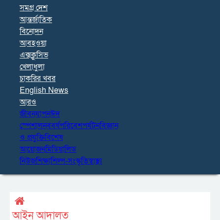
সমগ্র দেশ
আন্তর্জাতিক
বিনোদন
আবহওয়া
এক্সক্লুসিভ
খেলাধুলা
চাকরির খবর
English News
আরও
জীবনযাপন
ঈদ
স্পেশাল
নববর্ষ
পরিবেশ
পর্যটন
বিজ্ঞান
ও প্রযুক্তি
বিশেষ
আয়োজন
মিডিয়া
লিড
নিউজ
শিক্ষা
শিল্প-সংস্কৃতি
স্বাস্থ্য
আইন আদালত