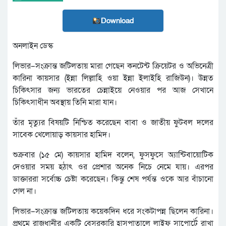
Download
অনলাইন ডেস্ক
লিভার–সংক্রান্ত জটিলতায় মারা গেছেন কনটেন্ট ক্রিয়েটর ও অভিনেত্রী
কারিনা কায়সার (ইন্না লিল্লাহি ওয়া ইন্না ইলাইহি রাজিউন)। উন্নত
চিকিৎসার জন্য ভারতের চেন্নাইয়ে নেওয়ার পর আজ সেখানে
চিকিৎসাধীন অবস্থায় তিনি মারা যান।
তাঁর মৃত্যুর বিষয়টি নিশ্চিত করেছেন বাবা ও জাতীয় ফুটবল দলের
সাবেক খেলোয়াড় কায়সার হামিদ।
শুক্রবার (১৫ মে) কায়সার হামিদ বলেন, ফুসফুসে অ্যান্টিবায়োটিক
দেওয়ার সময় হঠাৎ ওর প্রেশার অনেক নিচে নেমে যায়। এরপর
ডাক্তাররা সর্বোচ্চ চেষ্টা করেছেন। কিন্তু শেষ পর্যন্ত ওকে আর বাঁচানো
গেল না।
লিভার–সংক্রান্ত জটিলতায় কয়েকদিন ধরে সংকটাপন্ন ছিলেন কারিনা।
প্রথমে রাজধানীর একটি বেসরকারি হাসপাতালে লাইফ সাপোর্টে রাখা