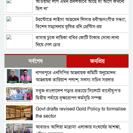
আওয়ামী লীগ এমন প্রবলভাবে আছে যা আগে কখনো
ছিল না’
টরন্টোতে লাইসা আহমেদ লিসার রবীন্দ্রসংগীত সন্ধ্যা;
বিশেষ সম্মাননায় ভূষিত রনি প্রেন্টিস-রয়
বাসায় ঢুকে নায়িকা ববির কোটি টাকার সোনা-দানা
নিয়ে গেল চোর
কারিনা কায়সার আর নেই
সর্বশেষ
জনপ্রিয়
নাগরপুরে এনসিপির আহ্বায়ক কমিটি অনুমোদন:
সিলেবাস শেষ করবো কীভাবে’- এসএসসির সময়
আহ্বায়ক তারিয়াশ পলাশ, সদস্য সচিব সরদার
এগিয়ে আনায় শিক্ষার্থীদের উদ্বেগ
আশরাফ
সবুজ বাংলাদেশ গড়ার প্রত্যয়ে সিলেটে বাবৌযুপ’র
প্রতিদিন হাঁটার অভ্যাস বদলে দিতে পারে আপনার
দ্বিতীয় পর্যায়ে বৃক্ষরোপণ কর্মসূচি সম্পন্ন
জীবন
Govt drafts revised Gold Policy to formalise
মা দিবস উপলক্ষ্যে বিশেষ সম্মাননা পেলেন ববিতা
the sector
আবারও আলিয়া মাদ্রাসা এলাকায় সংঘর্ষের আশঙ্কা,
কবিগুরু রবীন্দ্রনাথ ঠাকুরের জন্ম বার্ষিকীতে শিল্পী