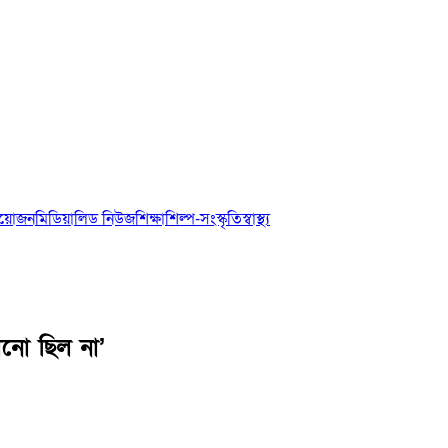
আয়োজন
মিডিয়া
লিড নিউজ
শিক্ষা
শিল্প-সংস্কৃতি
স্বাস্থ্য
নো ছিল না’