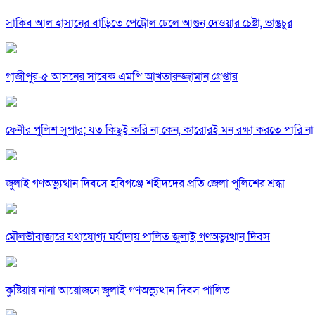
সাকিব আল হাসানের বাড়িতে পেট্রোল ঢেলে আগুন দেওয়ার চেষ্টা, ভাঙচুর
গাজীপুর-৫ আসনের সাবেক এমপি আখতারুজ্জামান গ্রেপ্তার
ফেনীর পুলিশ সুপার; যত কিছুই করি না কেন, কারোরই মন রক্ষা করতে পারি না
জুলাই গণঅভ্যুত্থান দিবসে হবিগঞ্জে শহীদদের প্রতি জেলা পুলিশের শ্রদ্ধা
মৌলভীবাজারে যথাযোগ্য মর্যাদায় পালিত জুলাই গণঅভ্যুত্থান দিবস
কুষ্টিয়ায় নানা আয়োজনে জুলাই গণঅভ্যুত্থান দিবস পালিত