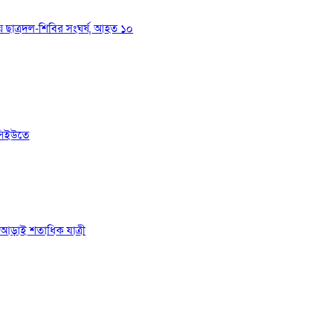
য়ে ছাত্রদল-শিবির সংঘর্ষ, আহত ১০
সিইউতে
ে আড়াই শতাধিক যাত্রী