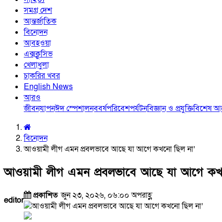
সমগ্র দেশ
আন্তর্জাতিক
বিনোদন
আবহওয়া
এক্সক্লুসিভ
খেলাধুলা
চাকরির খবর
English News
আরও
জীবনযাপন
ঈদ স্পেশাল
নববর্ষ
পরিবেশ
পর্যটন
বিজ্ঞান ও প্রযুক্তি
বিশেষ 
বিনোদন
আওয়ামী লীগ এমন প্রবলভাবে আছে যা আগে কখনো ছিল না’
আওয়ামী লীগ এমন প্রবলভাবে আছে যা আগে কখ
প্রকাশিত
জুন ২৩, ২০২৬, ০৬:০০ অপরাহ্ণ
editor