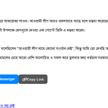
া মেহের আফরোজা শাওন। আওয়ামী লীগ আরও প্রবলভাবে আছে বলে মন্তব্য করেছেন
র্ষিকী উপলক্ষে ফেসবুকে দেওয়া এক পোস্টে তিনি এ মন্তব্য করেন।
 মহোদয় বলেছিলেন “আওয়ামী লীগ নামে কোনো সংগঠন নেই”, কিন্তু আমি তো দেখ
ের আমলের চেয়ে আরো বেশি আলোচিত ও সফল করে তুলবার জন‍্য বর্তমান সরকার
essenger
Copy Link
তেও ভয় নেই