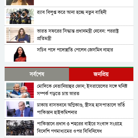
র‍্যাব বিলুপ্ত করে আনা হচ্ছে নতুন বাহিনী
ভারত সফরের সিদ্ধান্ত প্রধানমন্ত্রী নেবেন: পররাষ্ট্র
প্রতিমন্ত্রী
সচিব পদে পদোন্নতি পেলেন জেসমিন নাহার
পুলিশের ৭ কর্মকর্তাকে বদলি
সর্বশেষ
জনপ্রিয়
মোদিকে নেতানিয়াহুর ফোন; ইসরায়েলের সঙ্গে ঘনিষ্ট
পাইপলাইনের মাধ্যমে ভারত থেকে আরও বেশি
সম্পর্ক গড়তে চায় ভারত
ডিজেল চেয়েছি: জ্বালানিমন্ত্রী
ঢাকায় বাসভবনে অগ্নিকাণ্ড, স্ত্রীসহ হাসপাতালে ভর্তি
যথাযোগ্য মর্যাদায় সিলেটে জুলাই গণঅভ্যুত্থান দিবস
পাকিস্তান হাইকমিশনার
পালিত
পাকিস্তানে প্রধান ৩ শহরের বাইরে সংবাদ সংগ্রহে
গাজীপুর-৫ আসনের সাবেক এমপি আখতারুজ্জামান
বিদেশি গণমাধ্যমের ওপর বিধিনিষেধ
গ্রেপ্তার