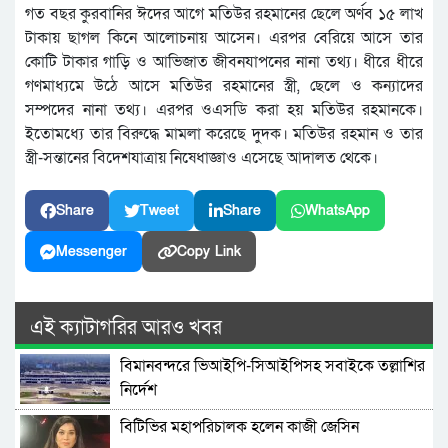
গত বছর কুরবানির ঈদের আগে মতিউর রহমানের ছেলে অর্ণব ১৫ লাখ
টাকায় ছাগল কিনে আলোচনায় আসেন। এরপর বেরিয়ে আসে তার
কোটি টাকার গাড়ি ও আভিজাত জীবনযাপনের নানা তথ্য। ধীরে ধীরে
গণমাধ্যমে উঠে আসে মতিউর রহমানের স্ত্রী, ছেলে ও কন্যাদের
সম্পদের নানা তথ্য। এরপর ওএসডি করা হয় মতিউর রহমানকে।
ইতোমধ্যে তার বিরুদ্ধে মামলা করেছে দুদক। মতিউর রহমান ও তার
স্ত্রী-সন্তানের বিদেশযাত্রায় নিষেধাজ্ঞাও এসেছে আদালত থেকে।
Share
Tweet
Share
WhatsApp
Messenger
Copy Link
এই ক্যাটাগরির আরও খবর
বিমানবন্দরে ভিআইপি-সিআইপিসহ সবাইকে তল্লাশির
নির্দেশ
বিটিভির মহাপরিচালক হলেন কাজী জেসিন