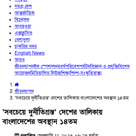
সমগ্র দেশ
আন্তর্জাতিক
বিনোদন
আবহওয়া
এক্সক্লুসিভ
খেলাধুলা
চাকরির খবর
English News
আরও
জীবনযাপন
ঈদ স্পেশাল
নববর্ষ
পরিবেশ
পর্যটন
বিজ্ঞান ও প্রযুক্তি
বিশেষ
আয়োজন
মিডিয়া
লিড নিউজ
শিক্ষা
শিল্প-সংস্কৃতি
স্বাস্থ্য
জীবনযাপন
‘সবচেয়ে দুর্নীতিগ্রস্ত’ দেশের তালিকায় বাংলাদেশের অবস্থান ১৪তম
‘সবচেয়ে দুর্নীতিগ্রস্ত’ দেশের তালিকায়
বাংলাদেশের অবস্থান ১৪তম
প্রকাশিত
ফেব্রুয়ারি ১১, ২০২৫, ০৮:২৭ পূর্বাহ্ণ