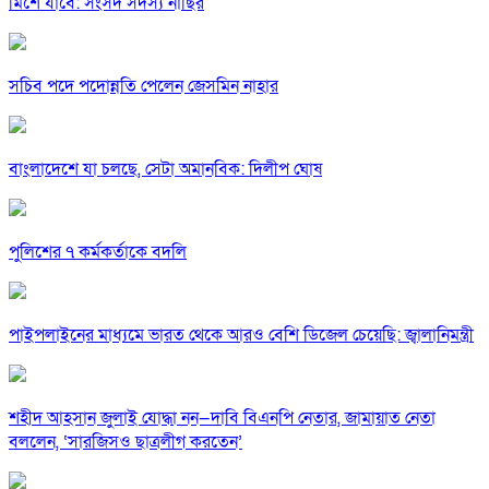
মিশে যাবে: সংসদ সদস্য নাছির
সচিব পদে পদোন্নতি পেলেন জেসমিন নাহার
বাংলাদেশে যা চলছে, সেটা অমানবিক: দিলীপ ঘোষ
পুলিশের ৭ কর্মকর্তাকে বদলি
পাইপলাইনের মাধ্যমে ভারত থেকে আরও বেশি ডিজেল চেয়েছি: জ্বালানিমন্ত্রী
শহীদ আহসান জুলাই যোদ্ধা নন—দাবি বিএনপি নেতার, জামায়াত নেতা
বললেন, ‘সারজিসও ছাত্রলীগ করতেন’