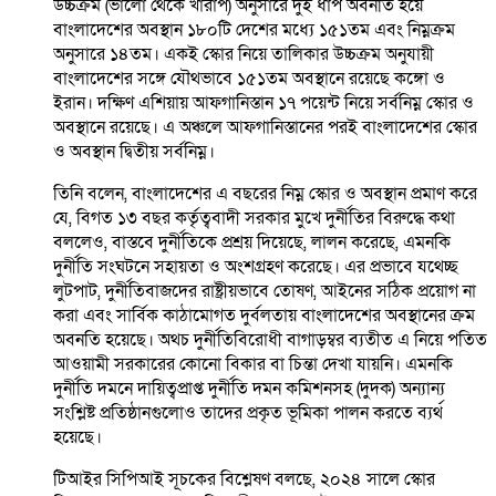
উচ্চক্রম (ভালো থেকে খারাপ) অনুসারে দুই ধাপ অবনতি হয়ে
বাংলাদেশের অবস্থান ১৮০টি দেশের মধ্যে ১৫১তম এবং নিম্নক্রম
অনুসারে ১৪তম। একই স্কোর নিয়ে তালিকার উচ্চক্রম অনুযায়ী
বাংলাদেশের সঙ্গে যৌথভাবে ১৫১তম অবস্থানে রয়েছে কঙ্গো ও
ইরান। দক্ষিণ এশিয়ায় আফগানিস্তান ১৭ পয়েন্ট নিয়ে সর্বনিম্ন স্কোর ও
অবস্থানে রয়েছে। এ অঞ্চলে আফগানিস্তানের পরই বাংলাদেশের স্কোর
ও অবস্থান দ্বিতীয় সর্বনিম্ন।
তিনি বলেন, বাংলাদেশের এ বছরের নিম্ন স্কোর ও অবস্থান প্রমাণ করে
যে, বিগত ১৩ বছর কর্তৃত্ববাদী সরকার মুখে দুর্নীতির বিরুদ্ধে কথা
বললেও, বাস্তবে দুর্নীতিকে প্রশ্রয় দিয়েছে, লালন করেছে, এমনকি
দুর্নীতি সংঘটনে সহায়তা ও অংশগ্রহণ করেছে। এর প্রভাবে যথেচ্ছ
লুটপাট, দুর্নীতিবাজদের রাষ্ট্রীয়ভাবে তোষণ, আইনের সঠিক প্রয়োগ না
করা এবং সার্বিক কাঠামোগত দুর্বলতায় বাংলাদেশের অবস্থানের ক্রম
অবনতি হয়েছে। অথচ দুর্নীতিবিরোধী বাগাড়ম্বর ব্যতীত এ নিয়ে পতিত
আওয়ামী সরকারের কোনো বিকার বা চিন্তা দেখা যায়নি। এমনকি
দুর্নীতি দমনে দায়িত্বপ্রাপ্ত দুর্নীতি দমন কমিশনসহ (দুদক) অন্যান্য
সংশ্লিষ্ট প্রতিষ্ঠানগুলোও তাদের প্রকৃত ভূমিকা পালন করতে ব্যর্থ
হয়েছে।
টিআইর সিপিআই সূচকের বিশ্লেষণ বলছে, ২০২৪ সালে স্কোর