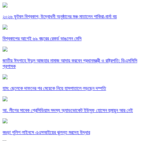
২০২৬ ফুটবল বিশ্বকাপ; উদ্বোধনী অনুষ্ঠানের মঞ্চ মাতালেন শাকিরা-বার্না বয়
বিশ্বকাপের আগেই ৬৯ বছরের রেকর্ড ভাঙলেন মেসি
জাতীয় ঈদগাহে ঈদুল আজহার নামাজ আদায় করবেন প্রধানমন্ত্রী ও রাষ্ট্রপতি: ডিএসসিসি
প্রশাসক
হাম: ছেলেকে দাফনের পর মেয়েকে নিয়ে হাসপাতালে লড়ছেন দম্পতি
আ. লীগের সাবেক প্রেসিডিয়াম সদস্য অ্যাডভোকেট ইউসুফ হোসেন হুমায়ুন আর নেই
বগুড়া পুলিশ লাইনসে এএসআইয়ের ঝুলন্ত মরদেহ উদ্ধার