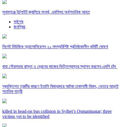
সুনামগঞ্জে টর্চলাইট জ্বালিয়ে সংঘর্ষ, এমপিসহ অর্ধশতাধিক আহত
সর্বশেষ
জনপ্রিয়
সিলেট মিউজিক অ্যাসোসিয়েশন ২১ সদস্যবিশিষ্ট প্রতিষ্ঠাকালীন কমিটি ঘোষণা
বাঘা পৌরসভায় রাস্তা ও ড্রেনের কাজের ভিত্তিপ্রস্তর স্থাপন করলেন-এমপি চাঁদ
প্রযুক্তিগত ত্রুটির কারণে ইতালি বিমানবন্দরে আটকা ঢাকাগামী বিমান, ভেতরে আড়াই
শতাধিক যাত্রী
killed in head-on bus collision in Sylhet’s Osmaninagar; three
victims yet to be identified