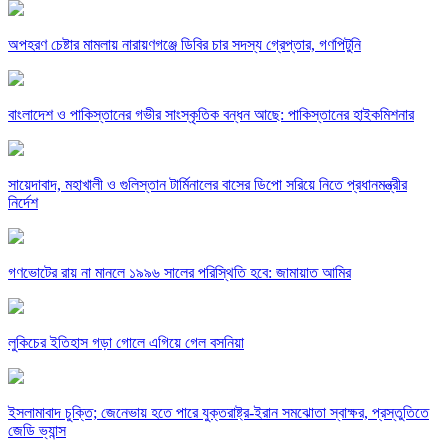
অপহরণ চেষ্টার মামলায় নারায়ণগঞ্জে ডিবির চার সদস্য গ্রেপ্তার, গণপিটুনি
বাংলাদেশ ও পাকিস্তানের গভীর সাংস্কৃতিক বন্ধন আছে: পাকিস্তানের হাইকমিশনার
সায়েদাবাদ, মহাখালী ও গুলিস্তান টার্মিনালের বাসের ডিপো সরিয়ে নিতে প্রধানমন্ত্রীর
নির্দেশ
গণভোটের রায় না মানলে ১৯৯৬ সালের পরিস্থিতি হবে: জামায়াত আমির
লুকিচের ইতিহাস গড়া গোলে এগিয়ে গেল বসনিয়া
ইসলামাবাদ চুক্তি; জেনেভায় হতে পারে যুক্তরাষ্ট্র-ইরান সমঝোতা স্বাক্ষর, প্রস্তুতিতে
জেডি ভ্যান্স