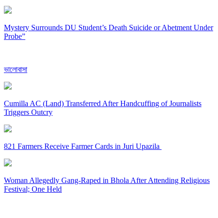
Mystery Surrounds DU Student’s Death Suicide or Abetment Under
Probe”
ভালোবাসা
Cumilla AC (Land) Transferred After Handcuffing of Journalists
Triggers Outcry
821 Farmers Receive Farmer Cards in Juri Upazila
Woman Allegedly Gang-Raped in Bhola After Attending Religious
Festival; One Held