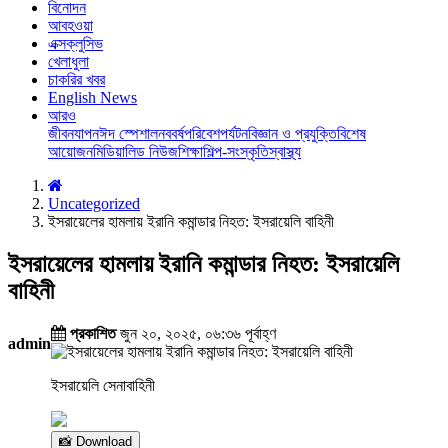
বিনোদন
আবহওয়া
এক্সক্লুসিভ
খেলাধুলা
চাকরির খবর
English News
আরও
জীবনযাপন
ঈদ স্পেশাল
নববর্ষ
পরিবেশ
পর্যটন
বিজ্ঞান ও প্রযুক্তি
বিশেষ
আয়োজন
মিডিয়া
লিড নিউজ
শিক্ষা
শিল্প-সংস্কৃতি
স্বাস্থ্য
Uncategorized
ইসরায়েলের হামলায় ইরানি কমান্ডার নিহত: ইসরায়েলি বাহিনী
ইসরায়েলের হামলায় ইরানি কমান্ডার নিহত: ইসরায়েলি
বাহিনী
প্রকাশিত
জুন ২০, ২০২৫, ০৬:৩৬ পূর্বাহ্ণ
admin
ইসরায়েলি সেনাবাহিনী
📸 Download