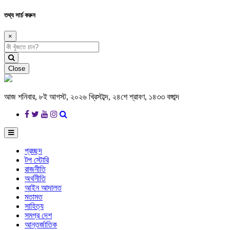
তথ্য সার্চ করুন
×
Close
আজ শনিবার, ৮ই আগস্ট, ২০২৬ খ্রিস্টাব্দ, ২৪শে শ্রাবণ, ১৪৩৩ বঙ্গাব্দ
প্রচ্ছদ
টপ স্টোরি
রাজনীতি
অর্থনীতি
আইন আদালত
মতামত
সাহিত্য
সমগ্র দেশ
আন্তর্জাতিক