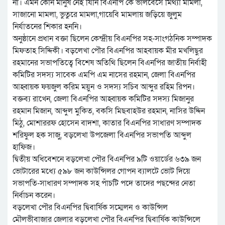
না। এমন কোন মানুষ নেই যিনি বিএনপি কে ভালবেসে মিথ্যা মামলা,
সাজানো মামলা, ভুতুরে মামলা,গায়েবি মামলায় জড়িয়ে জুলুম
নির্যাতনের শিকার হননি।
অনুষ্ঠানে প্রধান বক্তা ছিলেন কেন্দ্রীয় বিএনপির সহ-সাংগঠনিক সম্পাদক
মিফতাহ সিদ্দিকী। বড়লেখা পৌর বিএনপির আহবায়ক মীর মখলিছুর
রহমানের সভাপতিত্বে বিশেষ অতিথি ছিলেন বিএনপির জাতীয় নির্বাহী
কমিটির সদস্য সাবেক এমপি এম নাসের রহমান, জেলা বিএনপির
আহ্বায়ক ফয়জুল করিম ময়ুন ও সদস্য সচিব আব্দুর রহিম রিপন।
বক্তব্য রাখেন, জেলা বিএনপির আহ্বায়ক কমিটির সদস্য মিজানুর
রহমান মিজান, আব্দুল মুকিত, বকসি মিছবাহউর রহমান, নাসির উদ্দিন
মিঠু, মোশাররফ হোসেন বাদশা, কাতার বিএনপির সাধারণ সম্পাদক
শরিফুল হক সাজু, বড়লেখা উপজেলা বিএনপির সভাপতি আব্দুল
হাফিজ।
দ্বিতীয় অধিবেশনে বড়লেখা পৌর বিএনপির ৯টি ওয়ার্ডের ৬৩৯ জন
ভোটারের মধ্যে ৫৯৮ জন কাউন্সিলর গোপন ব্যালটে ভোট দিয়ে
সভাপতি-সাধারণ সম্পাদক সহ পাঁচটি পদে তাদের পছন্দের নেতা
নির্বাচন করেন।
বড়লেখা পৌর বিএনপির দ্বিবার্ষিক সম্মেলন ও কাউন্সিল
মৌলভীবাজার জেলার বড়লেখা পৌর বিএনপির দ্বিবার্ষিক কাউন্সিলে