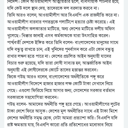
নির্দেশ। কোন আওয়ামীলীগ আত্মীয়তার ছলে, ব্যবসায়ীক পার্টনার হয়ে,
যদি কেউ দলে স্থান দেয়, তাদেরকে দল বরদাস্ত করবে না।
তিনি আরও বলেন, আওয়ামীলীগ আর বিএনপি এক রাজনীতি করে না।
আওয়ামীলীগ বারবার গণতন্ত্রকে গলাটিপে হত্যার চেষ্টা করেছে। এই
আওয়ামীলীগ কলকাতার মাটিতে, অন্য দেশের মাটিতে দলীয় অফিস
খুলেছে।‌ ধিক্কার জানাই এসব কর্মকান্ডকে যারা উৎসাহিত করেন।
পার্শ্ববর্তী দেশকে ইঙ্গিত করে তিনি বলেন- বাংলাদেশের মানুষের সাথে
যদি বন্ধুত্ব রাখতে চান, এই খুনিদের পুনর্বাসন করে এটা কোন বন্ধুত্ব
রাখার লক্ষণ হতে পারে না। দেশের প্রচলিত আইন অনুযায়ী যাদের
বিচার শুরু হয়েছে, যদি তারা দোষী সাব্যস্ত হন, আন্তর্জাতিক আইন
অনুযায়ী এই দোষীদেরকে কোর্টে তাদের হস্তান্তর করবেন।‌
জিকে গ‌উছ আরও বলেন, বাংলাদেশের অর্থনীতিকে পঙ্গু করে
আওয়ামীলীগ বিদেশে হাজার হাজার লক্ষ কোটি টাকা সেখানে নিয়ে
গেছে। এগুলো ফিরিয়ে নিয়ে আসার জন্য, সেদেশের সরকার বর্তমান
সরকারকে সহযোগিতা করবেন।
গউছ বলেন- আমাদের অর্থনীতি পঙ্গু হয়ে গেছে। আওয়ামীলীগের লুটের
টাকা দেশে ফিরে আসুক। দেশের মূল অর্থনীতির সাথে এই টাকা মিশে
দেশের অর্থনীতি সমৃদ্ধ হোক, সেটা আমরা প্রত্যাশা করি। বিএনপি যদি
রাষ্ট ক্ষমতায় যায়, বিএনপি কারো প্রতি প্রতিশোধের মনোভাব নিয়ে