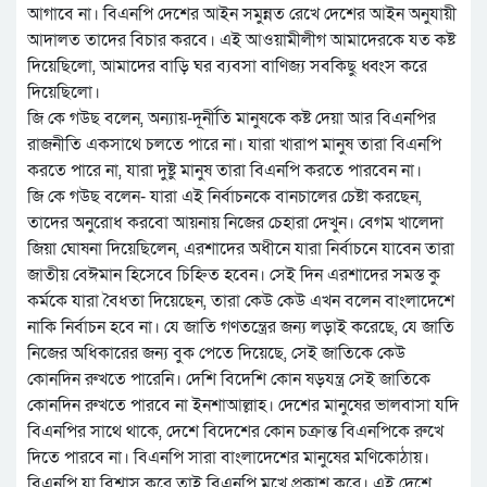
আগাবে না। বিএনপি দেশের আইন সমুন্নত রেখে দেশের আইন অনুযায়ী
আদালত তাদের বিচার করবে। এই আওয়ামীলীগ আমাদেরকে যত কষ্ট
দিয়েছিলো, আমাদের বাড়ি ঘর ব্যবসা বাণিজ্য সবকিছু ধ্বংস করে
দিয়েছিলো।
জি কে গউছ বলেন, অন্যায়-দূর্নীতি মানুষকে কষ্ট দেয়া আর বিএনপির
রাজনীতি একসাথে চলতে পারে না। যারা খারাপ মানুষ তারা বিএনপি
করতে পারে না, যারা দুষ্টু মানুষ তারা বিএনপি করতে পারবেন না।
জি কে গউছ বলেন- যারা এই নির্বাচনকে বানচালের চেষ্টা করছেন,
তাদের অনুরোধ করবো আয়নায় নিজের চেহারা দেখুন। বেগম খালেদা
জিয়া ঘোষনা দিয়েছিলেন, এরশাদের অধীনে যারা নির্বাচনে যাবেন তারা
জাতীয় বেঈমান হিসেবে চিহ্নিত হবেন। সেই দিন এরশাদের সমস্ত কু
কর্মকে যারা বৈধতা দিয়েছেন, তারা কেউ কেউ এখন বলেন বাংলাদেশে
নাকি নির্বাচন হবে না। যে জাতি গণতন্ত্রের জন্য লড়াই করেছে, যে জাতি
নিজের অধিকারের জন্য বুক পেতে দিয়েছে, সেই জাতিকে কেউ
কোনদিন রুখতে পারেনি। দেশি বিদেশি কোন ষড়যন্ত্র সেই জাতিকে
কোনদিন রুখতে পারবে না ইনশাআল্লাহ। দেশের মানুষের ভালবাসা যদি
বিএনপির সাথে থাকে, দেশে বিদেশের কোন চক্রান্ত বিএনপিকে রুখে
দিতে পারবে না। বিএনপি সারা বাংলাদেশের মানুষের মণিকোঠায়।
বিএনপি যা বিশ্বাস করে তাই বিএনপি মুখে প্রকাশ করে। এই দেশে