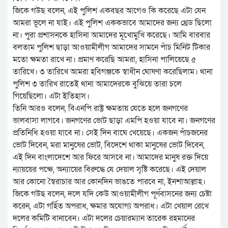
জিকে গউছ বলেন, এই পুলিশ একবছর আগেও কি করেছে এটা যেন
আমরা ভূলে না যাই। এই পুলিশ এককভাবে আমাদের জন্য থ্রেড ছিলো
না। পুরা প্রশাসনকে হাসিনা আমাদের মূখোমুখি করেছে। আমি বারবার
বলতাম পুলিশ ছাড়া আওয়ামীলীগ আমাদের সামনে পাঁচ মিনিট টিকার
মতো ক্ষমতা রাখে না। প্রমাণ করেছি আমরা, হাসিনা পালিয়েছে ৫
তারিখে। ৩ তারিখে আমরা হবিগঞ্জকে স্বাধীন ঘোষণা করেছিলাম। থানা
পুলিশ ৩ তারিখ রাতেই থানা আমাদেরকে বুঝিয়ে তারা চলে
গিয়েছিলো। এটা ইতিহাস।
তিনি আরও বলেন, বিএনপি রাষ্ট্র ক্ষমতায় যেতে হলে জনগণের
ভালবাসা লাগবে। জনগণের ভোট ছাড়া এমপি হ‌ওয়া যাবে না। জনগণের
প্রতিনিধি হ‌ওয়া যাবে না। সেই দিন বাঘে খেয়েছে।‌ একজন পাঁচজনের
ভোট দিবেন, মরা মানুষের ভোট, বিদেশে থাকা মানুষের ভোট দিবেন,
এই দিন বাংলাদেশে আর ফিরে আসবে না। আমাদের মানুষ রক্ত দিয়ে
ন্যায়য়ের পক্ষে, অন্যায়ের বিরুদ্ধে যে দেয়াল সৃষ্টি করেছে। এই দেয়াল
আর কোনো স্বৈরাচার আর কোনদিন ভাঙতে পারবে না, ইনশাআল্লাহ।
জিকে গ‌উছ বলেন, দলে যদি কেউ আওয়ামীলীগ পূর্ণবাসনের জন্য চেষ্টা
করেন, এটা গর্হিত অপরাধ, ক্ষমার অযোগ্য অপরাধ। এটা খেয়াল রেখে
দলের কমিটি বানাবেন। এটা দলের চেয়ারম্যান তারেক রহমানের