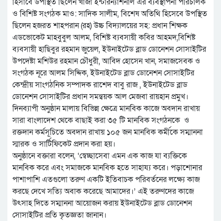
হিসাবে উপস্থিত ছিলেন খাজা ইন্টারন্যাশনাল এর ব্যবস্থাপনা পরিচালক
ও বিশিষ্ট সংগঠক মাও: সাদিক সালীম, বিশেষ অতিথি হিসেবে উপস্থিত
ছিলেন হজরত শাহপরান (রহ) উচ্চ বিদ্যালয়ের সহ: প্রধান শিক্ষক
এডভোকেট মাহবুবুল আলম, বিশিষ্ট ব্যবসায়ী কবির আহমদ,বিশিষ্ট
ব্যবসায়ী হাছিবুর রহমান জুয়েল, ইউনাইটেড ব্লাড ডোনেশন সোসাইটির
উপদেষ্টা মশিউর রহমান চৌধুরী, আবিদ হোসেন খান, সমাজসেবক ও
সংগঠক নূরে আলম সিদ্দিক, ইউনাইটেড ব্লাড ডোনেশন সোসাইটির
কেন্দ্রীয় সাংগঠনিক সম্পাদক রাশেদ বাবু রাজ , ইউনাইটেড ব্লাড
ডোনেশন সোসাইটির প্রধান সমন্বয়ক আল মেজবা রায়হান প্রমুখ।
দিনব্যাপী অনুষ্ঠান মালায় বিভিন্ন ক্ষেত্রে মানবিক কাজে অবদান রাখায়
সারা বাংলাদেশ থেকে বাছাই করা ৩৫ টি মানবিক সংগঠনকে ও
রক্তদান কর্মসূচিতে অবদান রাখায় ১০৫ জন মানবিক কর্মীকে সম্মাননা
স্মারক ও সার্টিফিকেট প্রদান করা হয়।
অনুষ্ঠানে বক্তারা বলেন, ‘স্বেচ্ছাসেবা এমন এক কাজ যা ব্যক্তিকে
মানবিক করে এবং সমাজকে মানবিক হতে সাহায্য করে। পড়াশোনার
পাশাপাশি এতগুলো তরুণ একটি ইতিবাচক পরিবর্তনের লক্ষ্যে কাজ
করছে দেখে সত্যি অবাক করেছে আমাদের।’ এই তরুণদের কাজে
উৎসাহ দিতে সম্মাননা আয়োজন করায় ইউনাইটেড ব্লাড ডোনেশন
সোসাইটির প্রতি কৃতজ্ঞতা জানান।