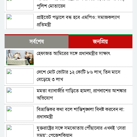
পুলিশ মোতায়েন
প্রাইভেট পড়ালে বন্ধ হবে এমপিও: সমাজকল্যাণ
প্রতিমন্ত্রী
সিলেট মিউজিক অ্যাসোসিয়েশন ২১ সদস্যবিশিষ্ট
সর্বশেষ
জনপ্রিয়
প্রতিষ্ঠাকালীন কমিটি ঘোষণা
হেফাজত আমিরের সঙ্গে প্রধানমন্ত্রীর সাক্ষাৎ
বাঘা পৌরসভায় রাস্তা ও ড্রেনের কাজের ভিত্তিপ্রস্তর
স্থাপন করলেন-এমপি চাঁদ
দেশে মোট ভোটার ১২ কোটি ৮৬ লাখ, তিন মাসে
নিরাপত্তার নিশ্চয়তা পেলে ‘দেশে ফিরতে প্রস্তুত’ সাকিব,
বেড়েছে ৩ লাখ
বিচারের মুখোমুখি হতেও ভয় নেই
মমতা ব্যানার্জীর গাড়িতে হামলা, প্রাণনাশের আশঙ্কার
চট্টগ্রামে সাবেক শিক্ষামন্ত্রী নওফেলের বাসভবনে আগুন
অভিযোগ
বিভ্রান্তিকর কথা বলে শান্তিশৃঙ্খলা বিনষ্ট করবেন না:
বগুড়ায় ও সিলেটে দুই ঘণ্টার ব্যবধানে সড়ক দুর্ঘটনায়
প্রধানমন্ত্রী
শিশুসহ প্রাণ গেল ১৫ জনের
যুক্তরাষ্ট্রের সঙ্গে সমঝোতায় পৌঁছানোর এখনই ‘সেরা
ঢাকায় বাসভবনে অগ্নিকাণ্ড, স্ত্রীসহ হাসপাতালে ভর্তি
সময়’: পেজেশকিয়ান
পাকিস্তান হাইকমিশনার