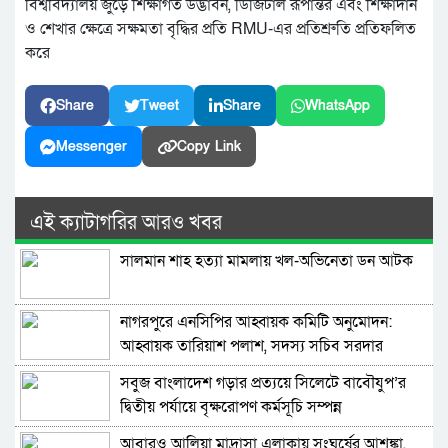
বিশ্ববিদ্যালয় জুড়ে শিক্ষাগত উদ্ভাবন, ডিজিটাল রূপান্তর এবং শিক্ষাদান
ও শেখার ক্ষেত্রে সক্ষমতা বৃদ্ধির প্রতি RMU-এর প্রতিশ্রুতি প্রতিফলিত
করে
Share
Tweet
Share
WhatsApp
Messenger
Copy Link
এই ক্যাটাগরির আরও খবর
সালমান শাহ হত্যা মামলায় খল-অভিনেতা ডন আটক
নাগরপুরে এনসিপির আহ্বায়ক কমিটি অনুমোদন:
আহ্বায়ক তারিয়াশ পলাশ, সদস্য সচিব সরদার
আশরাফ
সবুজ বাংলাদেশ গড়ার প্রত্যয়ে সিলেটে বাবৌযুপ’র
দ্বিতীয় পর্যায়ে বৃক্ষরোপণ কর্মসূচি সম্পন্ন
আবারও আলিয়া মাদ্রাসা এলাকায় সংঘর্ষের আশঙ্কা,