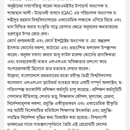
অনুষ্ঠানের সভাপতিত্ব করেন আরএমইউর উপাচার্য অধ্যাপক ড.
শাজাহান আলী। উদ্বোধনী ভাষণে IQAC এর পরিচালক অধ্যাপক ড.
শহীদুর রহমান বিশ্ববিদ্যালয়ের একাডেমিক লক্ষ্যকে এগিয়ে নিতে এবং
মান নিশ্চিত করার সংস্কৃতি গড়ে তোলার ক্ষেত্রে অনুষদের ক্ষমতায়নের
গুরুত্বের উপর জোর দেন।
কোর্স প্রণয়নকারী এবং কোর্স ইন্সট্রাক্টর অধ্যাপক ড. মো. জহুরুল
ইসলাম কোর্সের নকশা, কাঠামো এবং প্রত্যাশিত ফলাফল উপস্থাপন
করেন। অনুষদ সদস্য জনাব আবু দাউদ মারুফ কোর্সের প্রাসঙ্গিকতা
এবং ব্যবহারকারী-বান্ধব এলএলএম অভিজ্ঞতার প্রশংসা করে
অংশগ্রহণকারী হিসেবে তার মতামত শেয়ার করেন।
উল্লেখ্য, বাংলাদেশে প্রথমবারের মতো রবীন্দ্র মৈত্রী বিশ্ববিদ্যালয়
ক্যানভাস এলএলএস প্ল্যাটফর্ম ব্যবহার করে একটি সম্পূর্ণ অনলাইন, স্ব-
গতিসম্পন্ন ফ্যাকাল্টি প্রশিক্ষণ কর্মসূচি চালু করেছে। প্রশিক্ষণ কর্মসূচিটি
পেশাদার নীতিশাস্ত্র, শেখার তত্ত্ব, শিক্ষাদান কৌশল, মূল্যায়ন, প্রেরণা,
নির্দেশনামূলক নকশা, প্রযুক্তি একীভূতকরণ এবং একাডেমিক স্বীকৃতি
সহ আটটি বিশেষায়িত মডিউলে শিক্ষাগত উৎকর্ষতা এবং প্রযুক্তি-
সমন্বিত নির্দেশনা বৃদ্ধির জন্য ডিজাইন করা হয়েছে। বিশ্বব্যাপী
মানদণ্ডের সাথে সামঞ্জস্যপূর্ণভাবে তৈরি এই প্রোগ্রামটি দেশের