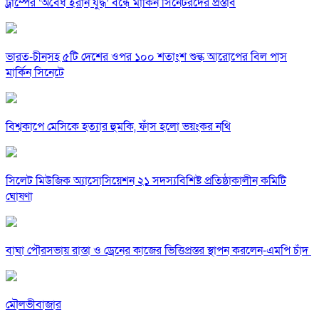
ট্রাম্পের ‘অবৈধ ইরান যুদ্ধ’ বন্ধে মার্কিন সিনেটরদের প্রস্তাব
ভারত-চীনসহ ৫টি দেশের ওপর ১০০ শতাংশ শুল্ক আরোপের বিল পাস
মার্কিন সিনেটে
বিশ্বকাপে মেসিকে হত্যার হুমকি, ফাঁস হলো ভয়ংকর নথি
সিলেট মিউজিক অ্যাসোসিয়েশন ২১ সদস্যবিশিষ্ট প্রতিষ্ঠাকালীন কমিটি
ঘোষণা
বাঘা পৌরসভায় রাস্তা ও ড্রেনের কাজের ভিত্তিপ্রস্তর স্থাপন করলেন-এমপি চাঁদ
মৌলভীবাজার