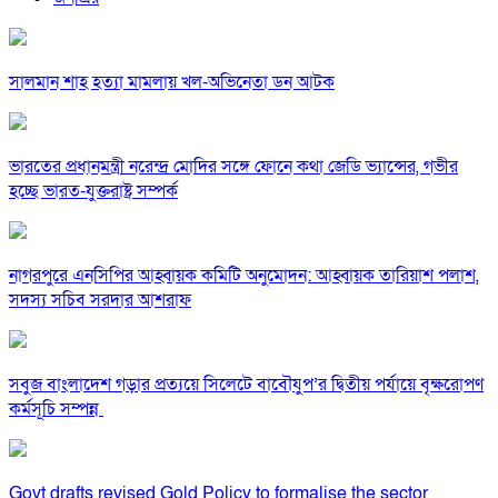
সালমান শাহ হত্যা মামলায় খল-অভিনেতা ডন আটক
ভারতের প্রধানমন্ত্রী নরেন্দ্র মোদির সঙ্গে ফোনে কথা জেডি ভ্যান্সের, গভীর
হচ্ছে ভারত-যুক্তরাষ্ট্র সম্পর্ক
নাগরপুরে এনসিপির আহ্বায়ক কমিটি অনুমোদন: আহ্বায়ক তারিয়াশ পলাশ,
সদস্য সচিব সরদার আশরাফ
সবুজ বাংলাদেশ গড়ার প্রত্যয়ে সিলেটে বাবৌযুপ’র দ্বিতীয় পর্যায়ে বৃক্ষরোপণ
কর্মসূচি সম্পন্ন
Govt drafts revised Gold Policy to formalise the sector