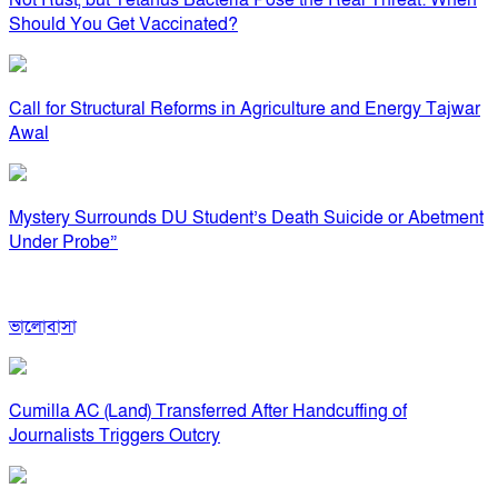
Not Rust, but Tetanus Bacteria Pose the Real Threat: When
Should You Get Vaccinated?
Call for Structural Reforms in Agriculture and Energy Tajwar
Awal
Mystery Surrounds DU Student’s Death Suicide or Abetment
Under Probe”
ভালোবাসা
Cumilla AC (Land) Transferred After Handcuffing of
Journalists Triggers Outcry