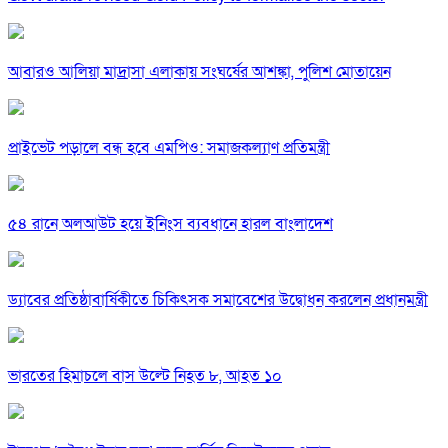
আবারও আলিয়া মাদ্রাসা এলাকায় সংঘর্ষের আশঙ্কা, পুলিশ মোতায়েন
প্রাইভেট পড়ালে বন্ধ হবে এমপিও: সমাজকল্যাণ প্রতিমন্ত্রী
৫৪ রানে অলআউট হয়ে ইনিংস ব্যবধানে হারল বাংলাদেশ
ড্যাবের প্রতিষ্ঠাবার্ষিকীতে চিকিৎসক সমাবেশের উদ্বোধন করলেন প্রধানমন্ত্রী
ভারতের হিমাচলে বাস উল্টে নিহত ৮, আহত ১০