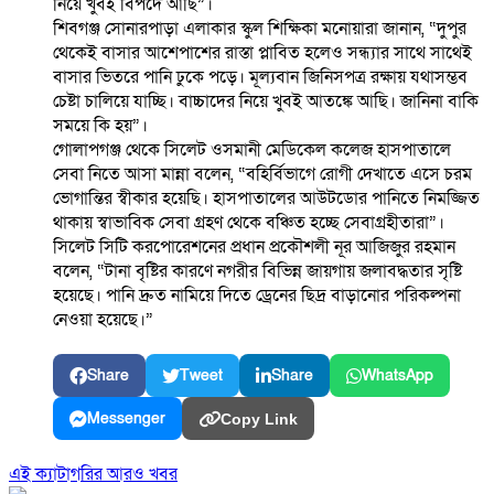
নিয়ে খুবই বিপদে আছি”।
শিবগঞ্জ সোনারপাড়া এলাকার স্কুল শিক্ষিকা মনোয়ারা জানান, “দুপুর
থেকেই বাসার আশেপাশের রাস্তা প্লাবিত হলেও সন্ধ্যার সাথে সাথেই
বাসার ভিতরে পানি ঢুকে পড়ে। মূল্যবান জিনিসপত্র রক্ষায় যথাসম্ভব
চেষ্টা চালিয়ে যাচ্ছি। বাচ্চাদের নিয়ে খুবই আতঙ্কে আছি। জানিনা বাকি
সময়ে কি হয়”।
গোলাপগঞ্জ থেকে সিলেট ওসমানী মেডিকেল কলেজ হাসপাতালে
সেবা নিতে আসা মান্না বলেন, “বহির্বিভাগে রোগী দেখাতে এসে চরম
ভোগান্তির স্বীকার হয়েছি। হাসপাতালের আউটডোর পানিতে নিমজ্জিত
থাকায় স্বাভাবিক সেবা গ্রহণ থেকে বঞ্চিত হচ্ছে সেবাগ্রহীতারা”।
সিলেট সিটি করপোরেশনের প্রধান প্রকৌশলী নূর আজিজুর রহমান
বলেন, “টানা বৃষ্টির কারণে নগরীর বিভিন্ন জায়গায় জলাবদ্ধতার সৃষ্টি
হয়েছে। পানি দ্রুত নামিয়ে দিতে ড্রেনের ছিদ্র বাড়ানোর পরিকল্পনা
নেওয়া হয়েছে।”
Share
Tweet
Share
WhatsApp
Messenger
Copy Link
এই ক্যাটাগরির আরও খবর