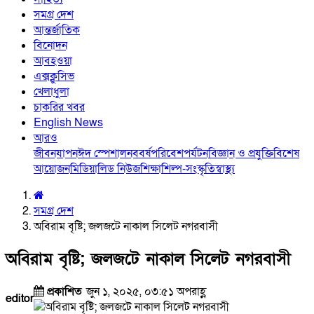
সমগ্র দেশ
আন্তর্জাতিক
বিনোদন
আবহওয়া
এক্সক্লুসিভ
খেলাধুলা
চাকরির খবর
English News
আরও
জীবনযাপন
ঈদ স্পেশাল
নববর্ষ
পরিবেশ
পর্যটন
বিজ্ঞান ও প্রযুক্তি
বিশেষ
আয়োজন
মিডিয়া
লিড নিউজ
শিক্ষা
শিল্প-সংস্কৃতি
স্বাস্থ্য
সমগ্র দেশ
অবিরাম বৃষ্টি; জলজটে নাকাল সিলেট নগরবাসী
অবিরাম বৃষ্টি; জলজটে নাকাল সিলেট নগরবাসী
প্রকাশিত
জুন ১, ২০২৫, ০৩:৫১ অপরাহ্ণ
editor