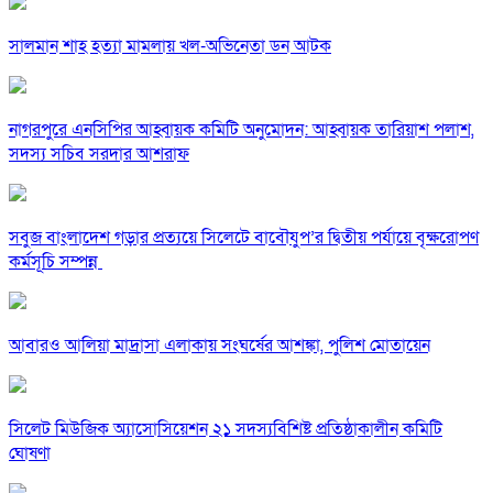
সালমান শাহ হত্যা মামলায় খল-অভিনেতা ডন আটক
নাগরপুরে এনসিপির আহ্বায়ক কমিটি অনুমোদন: আহ্বায়ক তারিয়াশ পলাশ,
সদস্য সচিব সরদার আশরাফ
সবুজ বাংলাদেশ গড়ার প্রত্যয়ে সিলেটে বাবৌযুপ’র দ্বিতীয় পর্যায়ে বৃক্ষরোপণ
কর্মসূচি সম্পন্ন
আবারও আলিয়া মাদ্রাসা এলাকায় সংঘর্ষের আশঙ্কা, পুলিশ মোতায়েন
সিলেট মিউজিক অ্যাসোসিয়েশন ২১ সদস্যবিশিষ্ট প্রতিষ্ঠাকালীন কমিটি
ঘোষণা